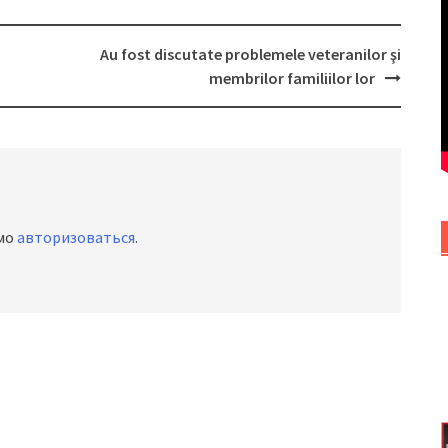
Au fost discutate problemele veteranilor şi
membrilor familiilor lor
имо
авторизоваться
.