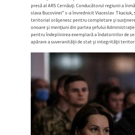
presă al ARS Cernăuţi. Conducătorul regiunii a înmâ
slava Bucovinei” s-a învrednicit Viaceslav Tkaciuk,
teritorial orăşenesc pentru completare şi susţinere
onoare şi menţiuni din partea şefului Administraţiei
pentru îndeplinirea exemplară a îndatoririlor de se
apărare a suveranităţii de stat şi integrităţii teritor