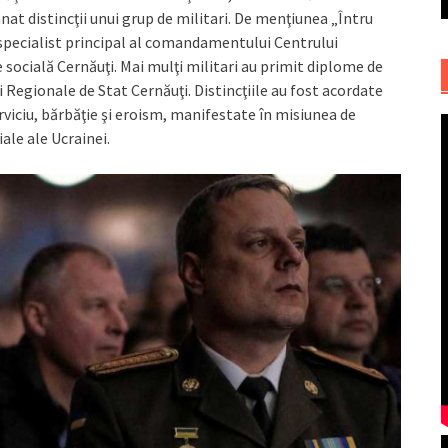
nat distincţii unui grup de militari. De menţiunea „Întru
 specialist principal al comandamentului Centrului
 socială Cernăuţi. Mai mulţi militari au primit diplome de
 Regionale de Stat Cernăuţi. Distincţiile au fost acordate
rviciu, bărbăţie şi eroism, manifestate în misiunea de
iale ale Ucrainei.