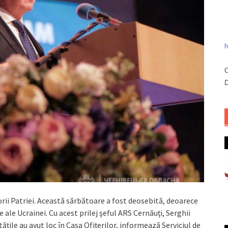
h
C
D
rii Patriei. Această sărbătoare a fost deosebită, deoarece
 ale Ucrainei. Cu acest prilej şeful ARS Cernăuţi, Serghii
ităţile au avut loc în Casa Ofiţerilor, informează Serviciul de