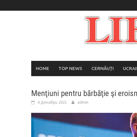
Skip
to
content
HOME
TOP NEWS
CERNĂUȚI
UCRA
Menţiuni pentru bărbăţie şi erois
6 Декабрь 2021
admin