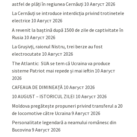
astfel de plăți în regiunea Cernăuți
10 Август 2026
La Cernăuți se introduce interdicția privind trotinetele
electrice
10 Август 2026
A revenit la baștină după 1500 de zile de captivitate în
Rusia
10 Август 2026
La Grușivți, raionul Nistru, trei berze au fost
electrocutate
10 Август 2026
The Atlantic: SUA se tem că Ucraina va produce
sisteme Patriot mai repede și mai ieftin
10 Август
2026
CAFEAUA DE DIMINEAȚĂ
10 Август 2026
10 AUGUST – ISTORICUL ZILEI
10 Август 2026
Moldova pregătește propuneri privind transferul a 20
de locomotive către Ucraina
9 Август 2026
Personalitate legendară a neamului românesc din
Bucovina
9 Август 2026