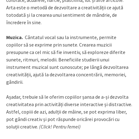
colorate, acuarele, hârtie, plastilină, lut și alte articole.
Arta este o metodă de dezvoltare a creativității ce ajută
totodată și la crearea unui sentiment de mândrie, de
încredere în sine.
Muzica.
Cântatul vocal sau la instrumente, permite
copiilor să se exprime prin sunete. Crearea muzicii
presupune ca cel mic să fie inventiv, să exploreze diferite
sunete, ritmuri, melodii. Beneficiile studierii unui
instrument muzical sunt cunoscute; pe lângă dezvoltarea
creativității, ajută la dezvoltarea concentrării, memoriei,
gândirii.
Așadar, trebuie să le oferim copiilor șansa de a-și dezvolta
creativitatea prin activități diverse interactive și distractive.
Astfel, copiii de azi, adulții de mâine, se pot exprima liber,
pot gândi creativ și pot răspunde oricărei provocări cu
soluții creative.
(Click! Pentru femei)