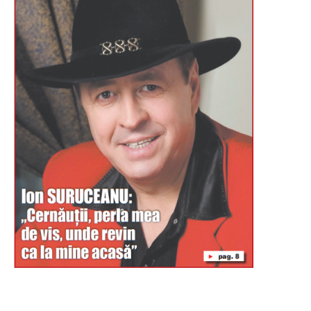
Буковина