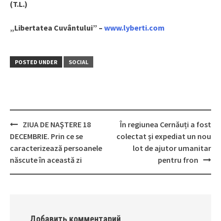
(T.L.)
„Libertatea Cuvântului” –
www.lyberti.com
POSTED UNDER
SOCIAL
ZIUA DE NAŞTERE 18
În regiunea Cernăuți a fost
Post
DECEMBRIE. Prin ce se
colectat și expediat un nou
navigation
caracterizează persoanele
lot de ajutor umanitar
născute în această zi
pentru fron
Добавить комментарий