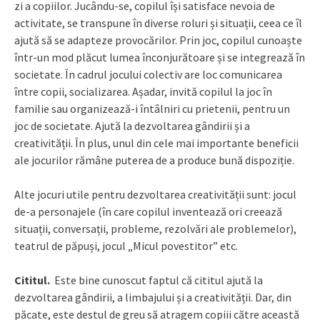
zi a copiilor. Jucându-se, copilul își satisface nevoia de
activitate, se transpune în diverse roluri și situații, ceea ce îl
ajută să se adapteze provocărilor. Prin joc, copilul cunoaște
într-un mod plăcut lumea înconjurătoare și se integrează în
societate. În cadrul jocului colectiv are loc comunicarea
între copii, socializarea. Așadar, invită copilul la joc în
familie sau organizează-i întâlniri cu prietenii, pentru un
joc de societate. Ajută la dezvoltarea gândirii și a
creativității. În plus, unul din cele mai importante beneficii
ale jocurilor rămâne puterea de a produce bună dispoziție.
Alte jocuri utile pentru dezvoltarea creativității sunt: jocul
de-a personajele (în care copilul inventează ori creează
situații, conversații, probleme, rezolvări ale problemelor),
teatrul de păpuși, jocul „Micul povestitor” etc.
Cititul.
Este bine cunoscut faptul că cititul ajută la
dezvoltarea gândirii, a limbajului și a creativității. Dar, din
păcate, este destul de greu să atragem copiii către această