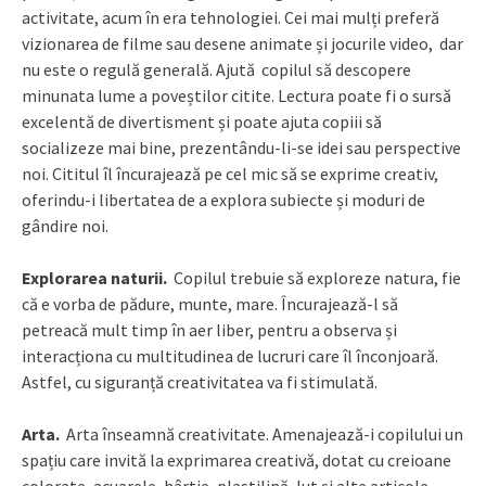
activitate, acum în era tehnologiei. Cei mai mulți preferă
vizionarea de filme sau desene animate și jocurile video, dar
nu este o regulă generală. Ajută copilul să descopere
minunata lume a poveștilor citite. Lectura poate fi o sursă
excelentă de divertisment și poate ajuta copiii să
socializeze mai bine, prezentându-li-se idei sau perspective
noi. Cititul îl încurajează pe cel mic să se exprime creativ,
oferindu-i libertatea de a explora subiecte și moduri de
gândire noi.
Explorarea naturii.
Copilul trebuie să exploreze natura, fie
că e vorba de pădure, munte, mare. Încurajează-l să
petreacă mult timp în aer liber, pentru a observa și
interacționa cu multitudinea de lucruri care îl înconjoară.
Astfel, cu siguranță creativitatea va fi stimulată.
Arta.
Arta înseamnă creativitate. Amenajează-i copilului un
spațiu care invită la exprimarea creativă, dotat cu creioane