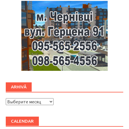
ARHIVĂ
ARHIVĂ
CALENDAR