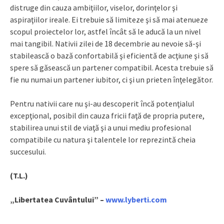
distruge din cauza ambiţiilor, viselor, dorinţelor şi
aspiraţiilor ireale. Ei trebuie să limiteze şi să mai atenueze
scopul proiectelor lor, astfel încât să le aducă la un nivel
mai tangibil. Nativii zilei de 18 decembrie au nevoie să-şi
stabilească o bază confortabilă şi eficientă de acţiune şi să
spere să găsească un partener compatibil. Acesta trebuie să
fie nu numai un partener iubitor, ci şi un prieten înţelegător.
Pentru nativii care nu şi-au descoperit încă potenţialul
excepţional, posibil din cauza fricii faţă de propria putere,
stabilirea unui stil de viaţă şi a unui mediu profesional
compatibile cu natura şi talentele lor reprezintă cheia
succesului.
(T.L.)
„Libertatea Cuvântului” –
www.lyberti.com