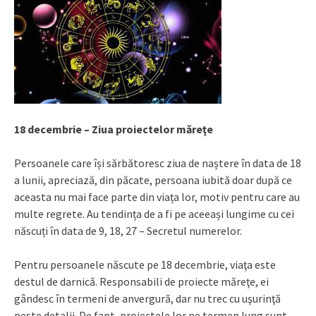
18 decembrie – Ziua proiectelor măreţe
Persoanele care își sărbătoresc ziua de naștere în data de 18
a lunii, apreciază, din păcate, persoana iubită doar după ce
aceasta nu mai face parte din viața lor, motiv pentru care au
multe regrete. Au tendința de a fi pe aceeași lungime cu cei
născuți în data de 9, 18, 27 – Secretul numerelor.
Pentru persoanele născute pe 18 decembrie, viaţa este
destul de darnică. Responsabili de proiecte măreţe, ei
gândesc în termeni de anvergură, dar nu trec cu uşurinţă
peste detalii. De fapt, proiectele lor pe termen lung sunt