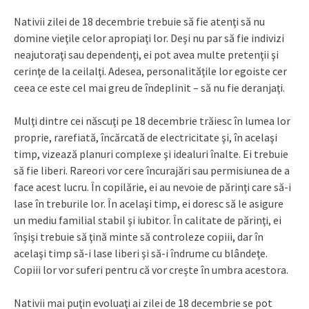
Nativii zilei de 18 decembrie trebuie să fie atenţi să nu
domine vieţile celor apropiaţi lor. Deşi nu par să fie indivizi
neajutoraţi sau dependenţi, ei pot avea multe pretenţii şi
cerinţe de la ceilalţi. Adesea, personalităţile lor egoiste cer
ceea ce este cel mai greu de îndeplinit – să nu fie deranjaţi.
Mulţi dintre cei născuţi pe 18 decembrie trăiesc în lumea lor
proprie, rarefiată, încărcată de electricitate şi, în acelaşi
timp, vizează planuri complexe şi idealuri înalte. Ei trebuie
să fie liberi. Rareori vor cere încurajări sau permisiunea de a
face acest lucru. În copilărie, ei au nevoie de părinţi care să-i
lase în treburile lor. În acelaşi timp, ei doresc să le asigure
un mediu familial stabil şi iubitor. În calitate de părinţi, ei
înşişi trebuie să ţină minte să controleze copiii, dar în
acelaşi timp să-i lase liberi şi să-i îndrume cu blândeţe.
Copiii lor vor suferi pentru că vor creşte în umbra acestora.
Nativii mai puţin evoluaţi ai zilei de 18 decembrie se pot