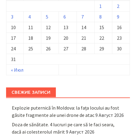
1
2
3
4
5
6
7
8
9
10
11
12
13
14
15
16
17
18
19
20
21
22
23
24
25
26
27
28
29
30
31
« Июл
СВЕЖИЕ ЗАПИСИ
Explozie puternică în Moldova: la fața locului au fost
găsite fragmente ale unei drone de atac
9 Август 2026
Doza de sănătate. 4 lucruri pe care să le faci seara,
dacă ai colesterolul mărit
9 Август 2026