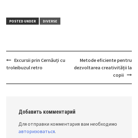
POSTED UNDER
DIVERSE
Excursii prin Cernăuți cu
Metode eficiente pentru
Post
troleibuzul retro
dezvoltarea creativității la
navigation
copii
Добавить комментарий
Для отправки комментария вам необходимо
авторизоваться
.