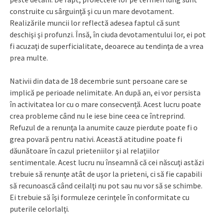
construite cu sârguinţă şi cu un mare devotament.
Realizările muncii lor reflectă adesea faptul că sunt
deschişi şi profunzi. Însă, în ciuda devotamentului lor, ei pot
fi acuzaţi de superficialitate, deoarece au tendinţa de a vrea
prea multe.
Nativii din data de 18 decembrie sunt persoane care se
implică pe perioade nelimitate. An după an, ei vor persista
în activitatea lor cu o mare consecvență. Acest lucru poate
crea probleme când nu le iese bine ceea ce întreprind.
Refuzul de a renunţa la anumite cauze pierdute poate fi o
grea povară pentru nativi. Această atitudine poate fi
dăunătoare în cazul prieteniilor şi al relaţiilor
sentimentale. Acest lucru nu înseamnă că cei născuţi astăzi
trebuie să renunţe atât de uşor la prieteni, ci să fie capabili
să recunoască când ceilalţi nu pot sau nu vor să se schimbe.
Ei trebuie să îşi formuleze cerinţele în conformitate cu
puterile celorlalţi.