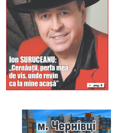
Буковина