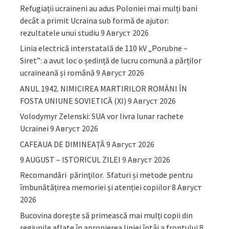
Refugiații ucraineni au adus Poloniei mai mulți bani
decât a primit Ucraina sub formă de ajutor:
rezultatele unui studiu
9 Август 2026
Linia electrică interstatală de 110 kV „Porubne –
Siret”: a avut loc o ședință de lucru comună a părților
ucraineană și română
9 Август 2026
ANUL 1942. NIMICIREA MARTIRILOR ROMÂNI ÎN
FOSTA UNIUNE SOVIETICĂ (XI)
9 Август 2026
Volodymyr Zelenski: SUA vor livra lunar rachete
Ucrainei
9 Август 2026
CAFEAUA DE DIMINEAȚĂ
9 Август 2026
9 AUGUST – ISTORICUL ZILEI
9 Август 2026
Recomandări părinţilor. Sfaturi și metode pentru
îmbunătățirea memoriei și atenției copiilor
8 Август
2026
Bucovina dorește să primească mai mulți copii din
regiunile aflate în apropierea liniei întâi a frontului
8