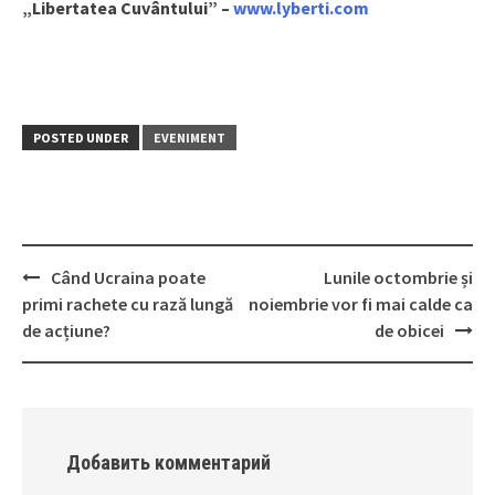
„Libertatea Cuvântului” –
www.lyberti.com
POSTED UNDER
EVENIMENT
Când Ucraina poate
Lunile octombrie și
Post
primi rachete cu rază lungă
noiembrie vor fi mai calde ca
navigation
de acțiune?
de obicei
Добавить комментарий