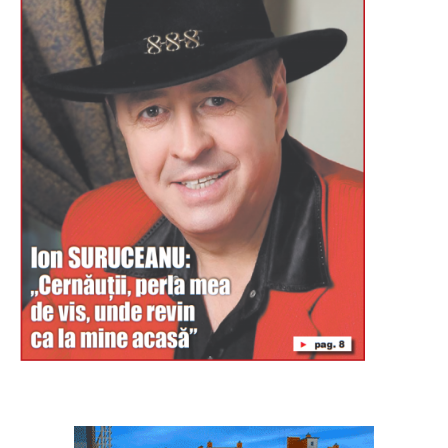
Буковина