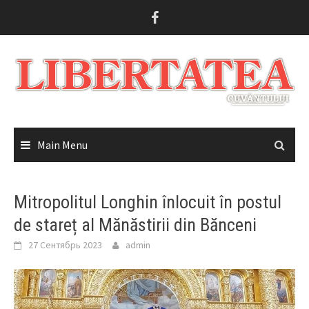
Skip
to
content
Main Menu
Mitropolitul Longhin înlocuit în postul
de stareț al Mănăstirii din Bănceni
27 Сентябрь 2023
admin