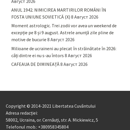
Август 2026
ANUL 1942. NIMICIREA MARTIRILOR ROMÂNI ÎN
FOSTA UNIUNE SOVIETICĂ (X)
8 Август 2026
Moment astrologic. Trei zodii vor avea un weekend de
excepție pe 8 și 9 august. Astrele anunță zile pline de
motive de bucurie
8 Август 2026
Milioane de ucraineni au plecat în străinătate în 2026:
câți dintre ei nu s-au întors
8 Август 2026
CAFEAUA DE DIMINEAȚĂ
8 Август 2026
Copyright © 2014-2021 Libertatea Cuvântului
Adresa redacției:
58002, Ucraina, or. Cernăuți, str. A. Mickiewicz, 5
Telefonul mob.: +380958345804