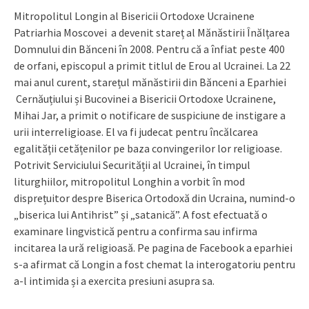
Mitropolitul Longin al Bisericii Ortodoxe Ucrainene
Patriarhia Moscovei a devenit stareț al Mănăstirii Înălțarea
Domnului din Bănceni în 2008. Pentru că a înfiat peste 400
de orfani, episcopul a primit titlul de Erou al Ucrainei. La 22
mai anul curent, starețul mănăstirii din Bănceni a Eparhiei
Cernăuțiului și Bucovinei a Bisericii Ortodoxe Ucrainene,
Mihai Jar, a primit o notificare de suspiciune de instigare a
urii interreligioase. El va fi judecat pentru încălcarea
egalității cetățenilor pe baza convingerilor lor religioase.
Potrivit Serviciului Securității al Ucrainei, în timpul
liturghiilor, mitropolitul Longhin a vorbit în mod
disprețuitor despre Biserica Ortodoxă din Ucraina, numind-o
„biserica lui Antihrist” și „satanică”. A fost efectuată o
examinare lingvistică pentru a confirma sau infirma
incitarea la ură religioasă. Pe pagina de Facebook a eparhiei
s-a afirmat că Longin a fost chemat la interogatoriu pentru
a-l intimida și a exercita presiuni asupra sa.