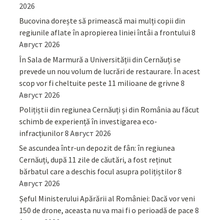
2026
Bucovina dorește să primească mai mulți copii din
regiunile aflate în apropierea liniei întâi a frontului
8
Август 2026
În Sala de Marmură a Universității din Cernăuți se
prevede un nou volum de lucrări de restaurare. În acest
scop vor fi cheltuite peste 11 milioane de grivne
8
Август 2026
Polițiștii din regiunea Cernăuți și din România au făcut
schimb de experiență în investigarea eco-
infracțiunilor
8 Август 2026
Se ascundea într-un depozit de fân: în regiunea
Cernăuți, după 11 zile de căutări, a fost reținut
bărbatul care a deschis focul asupra polițiștilor
8
Август 2026
Șeful Ministerului Apărării al României: Dacă vor veni
150 de drone, aceasta nu va mai fi o perioadă de pace
8