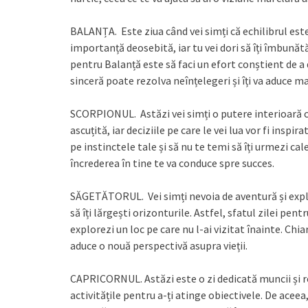
BALANȚA. Este ziua când vei simți că echilibrul este e
importanță deosebită, iar tu vei dori să îți îmbunătă
pentru Balanță este să faci un efort conștient de a
sinceră poate rezolva neînțelegeri și îți va aduce m
SCORPIONUL. Astăzi vei simți o putere interioară car
ascuțită, iar deciziile pe care le vei lua vor fi inspi
pe instinctele tale și să nu te temi să îți urmezi ca
încrederea în tine te va conduce spre succes.
SĂGETĂTORUL. Vei simți nevoia de aventură și explor
să îți lărgești orizonturile. Astfel, sfatul zilei pen
explorezi un loc pe care nu l-ai vizitat înainte. Ch
aduce o nouă perspectivă asupra vieții.
CAPRICORNUL. Astăzi este o zi dedicată muncii și res
activitățile pentru a-ți atinge obiectivele. De aceea, 