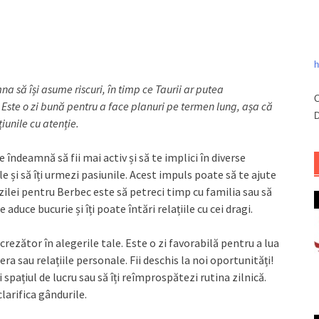
h
a să își asume riscuri, în timp ce Taurii ar putea
C
Este o zi bună pentru a face planuri pe termen lung, așa că
D
țiunile cu atenție.
îndeamnă să fii mai activ și să te implici în diverse
le și să îți urmezi pasiunile. Acest impuls poate să te ajute
l zilei pentru Berbec este să petreci timp cu familia sau să
 aduce bucurie și îți poate întări relațiile cu cei dragi.
crezător în alegerile tale. Este o zi favorabilă pentru a lua
ra sau relațiile personale. Fii deschis la noi oportunități!
i spațiul de lucru sau să îți reîmprospătezi rutina zilnică.
clarifica gândurile.