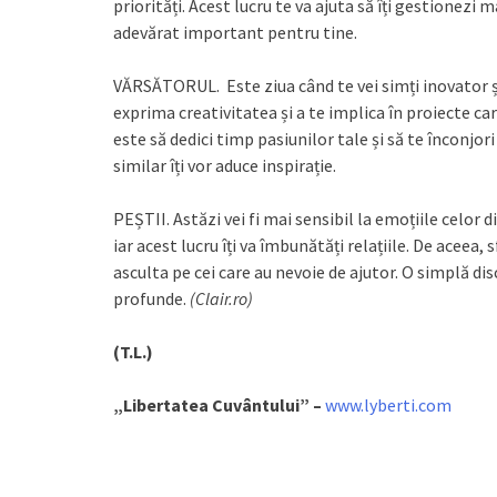
priorități. Acest lucru te va ajuta să îți gestionezi 
adevărat important pentru tine.
VĂRSĂTORUL. Este ziua când te vei simți inovator și 
exprima creativitatea și a te implica în proiecte care
este să dedici timp pasiunilor tale și să te înconjor
similar îți vor aduce inspirație.
PEȘTII. Astăzi vei fi mai sensibil la emoțiile celor din
iar acest lucru îți va îmbunătăți relațiile. De aceea, 
asculta pe cei care au nevoie de ajutor. O simplă di
profunde.
(Clair.ro)
(T.L.)
„Libertatea Cuvântului” –
www.lyberti.com