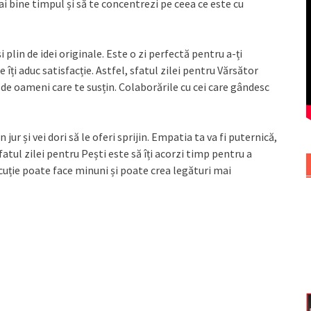
mai bine timpul și să te concentrezi pe ceea ce este cu
plin de idei originale. Este o zi perfectă pentru a-ți
 îți aduc satisfacție. Astfel, sfatul zilei pentru Vărsător
i de oameni care te susțin. Colaborările cu cei care gândesc
 jur și vei dori să le oferi sprijin. Empatia ta va fi puternică,
sfatul zilei pentru Pești este să îți acorzi timp pentru a
scuție poate face minuni și poate crea legături mai