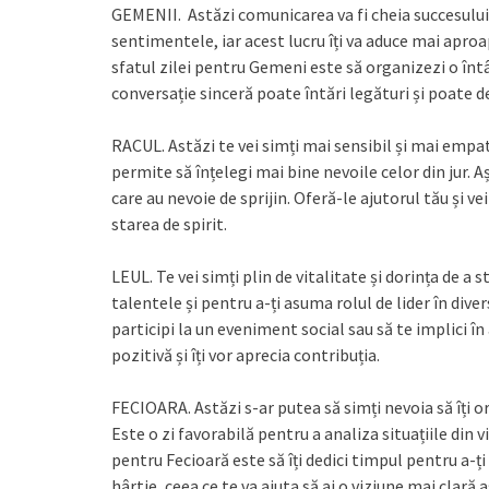
GEMENII. Astăzi comunicarea va fi cheia succesului t
sentimentele, iar acest lucru îți va aduce mai apro
sfatul zilei pentru Gemeni este să organizezi o întâl
conversație sinceră poate întări legături și poate d
RACUL. Astăzi te vei simți mai sensibil și mai empatic 
permite să înțelegi mai bine nevoile celor din jur. A
care au nevoie de sprijin. Oferă-le ajutorul tău și v
starea de spirit.
LEUL. Te vei simți plin de vitalitate și dorința de a s
talentele și pentru a-ți asuma rolul de lider în diver
participi la un eveniment social sau să te implici în 
pozitivă și îți vor aprecia contribuția.
FECIOARA. Astăzi s-ar putea să simți nevoia să îți or
Este o zi favorabilă pentru a analiza situațiile din vi
pentru Fecioară este să îți dedici timpul pentru a-ți r
hârtie, ceea ce te va ajuta să ai o viziune mai clară a