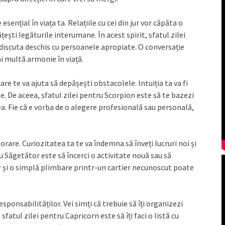
sențial în viața ta. Relațiile cu cei din jur vor căpăta o
țești legăturile interumane. În acest spirit, sfatul zilei
 discuta deschis cu persoanele apropiate. O conversație
ai multă armonie în viață.
e te va ajuta să depășești obstacolele. Intuiția ta va fi
rate. De aceea, sfatul zilei pentru Scorpion este să te bazezi
lea. Fie că e vorba de o alegere profesională sau personală,
are. Curiozitatea ta te va îndemna să înveți lucruri noi și
tru Săgetător este să încerci o activitate nouă sau să
iar și o simplă plimbare printr-un cartier necunoscut poate
ponsabilităților. Vei simți că trebuie să îți organizezi
sfatul zilei pentru Capricorn este să îți faci o listă cu