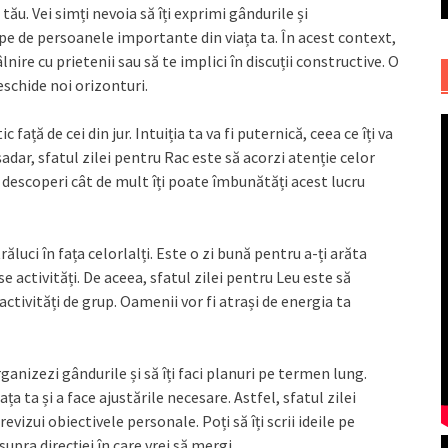
ău. Vei simți nevoia să îți exprimi gândurile și
ape de persoanele importante din viața ta. În acest context,
nire cu prietenii sau să te implici în discuții constructive. O
eschide noi orizonturi.
față de cei din jur. Intuiția ta va fi puternică, ceea ce îți va
șadar, sfatul zilei pentru Rac este să acorzi atenție celor
ei descoperi cât de mult îți poate îmbunătăți acest lucru
trăluci în fața celorlalți. Este o zi bună pentru a-ți arăta
se activități. De aceea, sfatul zilei pentru Leu este să
activități de grup. Oamenii vor fi atrași de energia ta
ganizezi gândurile și să îți faci planuri pe termen lung.
ața ta și a face ajustările necesare. Astfel, sfatul zilei
evizui obiectivele personale. Poți să îți scrii ideile pe
supra direcției în care vrei să mergi.