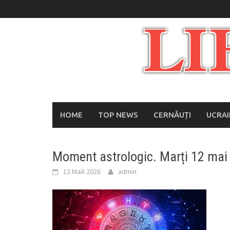
Skip
to
content
HOME
TOP NEWS
CERNĂUȚI
UCRA
Moment astrologic. Marți 12 mai 2
12 Май 2026
admin