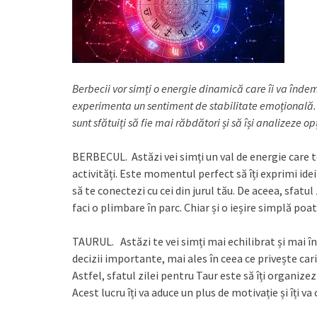
Berbecii vor simți o energie dinamică care îi va îndemn
experimenta un sentiment de stabilitate emoțională. 
sunt sfătuiți să fie mai răbdători și să își analizeze op
BERBECUL. Astăzi vei simți un val de energie care te 
activități. Este momentul perfect să îți exprimi idei
să te conectezi cu cei din jurul tău. De aceea, sfatu
faci o plimbare în parc. Chiar și o ieșire simplă poate
TAURUL. Astăzi te vei simți mai echilibrat și mai în
decizii importante, mai ales în ceea ce privește carie
Astfel, sfatul zilei pentru Taur este să îți organizez
Acest lucru îți va aduce un plus de motivație și îți va 