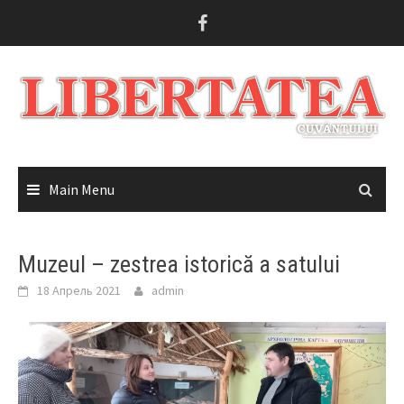
Skip
to
content
Main Menu
Muzeul – zestrea istorică a satului
18 Апрель 2021
admin