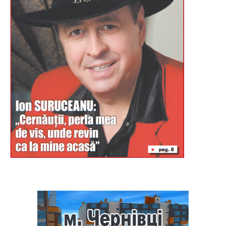
Буковина