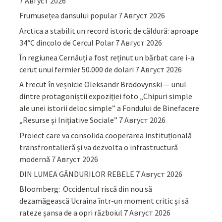
7 Август 2026
Frumusețea dansului popular
7 Август 2026
Arctica a stabilit un record istoric de căldură: aproape
34°C dincolo de Cercul Polar
7 Август 2026
În regiunea Cernăuți a fost reținut un bărbat care i-a
cerut unui fermier 50.000 de dolari
7 Август 2026
A trecut în veșnicie Oleksandr Brodovynski — unul
dintre protagoniștii expoziției foto „Chipuri simple
ale unei istorii deloc simple” a Fondului de Binefacere
„Resurse și Inițiative Sociale”
7 Август 2026
Proiect care va consolida cooperarea instituțională
transfrontalieră și va dezvolta o infrastructură
modernă
7 Август 2026
DIN LUMEA GÂNDURILOR REBELE
7 Август 2026
Bloomberg: Occidentul riscă din nou să
dezamăgească Ucraina într-un moment critic și să
rateze șansa de a opri războiul
7 Август 2026