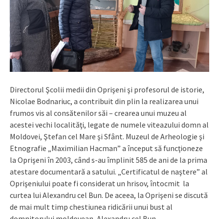
Directorul Şcolii medii din Oprişeni şi profesorul de istorie,
Nicolae Bodnariuc, a contribuit din plin la realizarea unui
frumos vis al consătenilor săi – crearea unui muzeu al
acestei vechi localităţi, legate de numele viteazului domn al
Moldovei, Ştefan cel Mare şi Sfânt. Muzeul de Arheologie şi
Etnografie „Maximilian Hacman” a început să funcţioneze
la Oprişeni în 2003, când s-au împlinit 585 de ani de la prima
atestare documentară a satului. „Certificatul de naştere” al
Oprişeniului poate fi considerat un hrisov, întocmit la
curtea lui Alexandru cel Bun. De aceea, la Oprişeni se discută
de mai mult timp chestiunea ridicării unui bust al
domnitorului moldovean, Alexandru cel Bun.