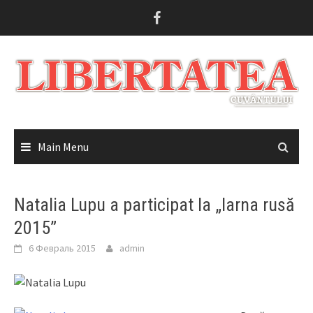
Skip
to
content
Main Menu
Natalia Lupu a participat la „Iarna rusă
2015”
6 Февраль 2015
admin