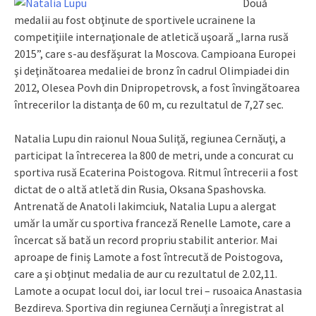
Două
medalii au fost obţinute de sportivele ucrainene la
competiţiile internaţionale de atletică uşoară „Iarna rusă
2015”, care s-au desfăşurat la Moscova. Campioana Europei
şi deţinătoarea medaliei de bronz în cadrul Olimpiadei din
2012, Olesea Povh din Dnipropetrovsk, a fost învingătoarea
întrecerilor la distanţa de 60 m, cu rezultatul de 7,27 sec.
Natalia Lupu din raionul Noua Suliţă, regiunea Cernăuţi, a
participat la întrecerea la 800 de metri, unde a concurat cu
sportiva rusă Ecaterina Poistogova. Ritmul întrecerii a fost
dictat de o altă atletă din Rusia, Oksana Spashovska.
Antrenată de Anatoli Iakimciuk, Natalia Lupu a alergat
umăr la umăr cu sportiva franceză Renelle Lamote, care a
încercat să bată un record propriu stabilit anterior. Mai
aproape de finiş Lamote a fost întrecută de Poistogova,
care a şi obţinut medalia de aur cu rezultatul de 2.02,11.
Lamote a ocupat locul doi, iar locul trei – rusoaica Anastasia
Bezdireva. Sportiva din regiunea Cernăuţi a înregistrat al