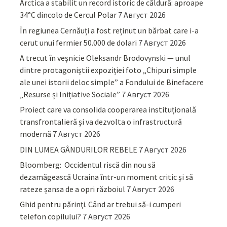
Arctica a stabilit un record istoric de căldură: aproape
34°C dincolo de Cercul Polar
7 Август 2026
În regiunea Cernăuți a fost reținut un bărbat care i-a
cerut unui fermier 50.000 de dolari
7 Август 2026
A trecut în veșnicie Oleksandr Brodovynski — unul
dintre protagoniștii expoziției foto „Chipuri simple
ale unei istorii deloc simple” a Fondului de Binefacere
„Resurse și Inițiative Sociale”
7 Август 2026
Proiect care va consolida cooperarea instituțională
transfrontalieră și va dezvolta o infrastructură
modernă
7 Август 2026
DIN LUMEA GÂNDURILOR REBELE
7 Август 2026
Bloomberg: Occidentul riscă din nou să
dezamăgească Ucraina într-un moment critic și să
rateze șansa de a opri războiul
7 Август 2026
Ghid pentru părinţi. Când ar trebui să-i cumperi
telefon copilului?
7 Август 2026