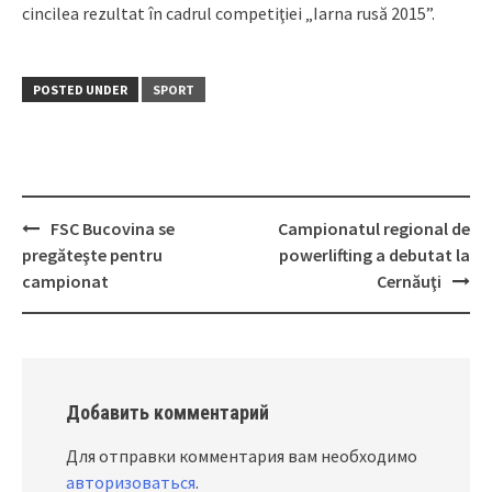
cincilea rezultat în cadrul competiţiei „Iarna rusă 2015”.
POSTED UNDER
SPORT
FSC Bucovina se
Campionatul regional de
Post
pregăteşte pentru
powerlifting a debutat la
navigation
campionat
Cernăuţi
Добавить комментарий
Для отправки комментария вам необходимо
авторизоваться
.