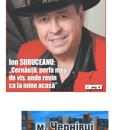
Буковина