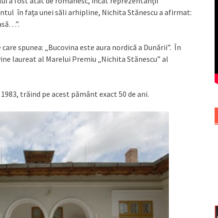
ui a fost atât de românesc, încât reprezentanţii
ntul în faţa unei săli arhipline, Nichita Stănescu a afirmat:
casă…”.
e care spunea: „Bucovina este aura nordică a Dunării”. În
ine laureat al Marelui Premiu „Nichita Stănescu” al
 1983, trăind pe acest pământ exact 50 de ani.