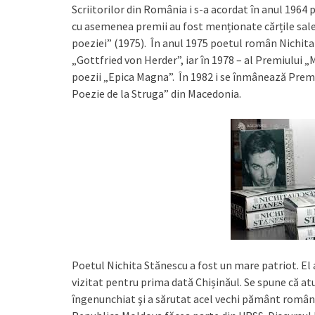
Scriitorilor din România i s-a acordat în anul 1964
cu asemenea premii au fost menționate cărțile sale 
poeziei” (1975). În anul 1975 poetul român Nichita
„Gottfried von Herder”, iar în 1978 – al Premiulu
poezii „Epica Magna”. În 1982 i se înmânează Premiu
Poezie de la Struga” din Macedonia.
Poetul Nichita Stănescu a fost un mare patriot. El 
vizitat pentru prima dată Chișinăul. Se spune că at
îngenunchiat şi a sărutat acel vechi pământ române