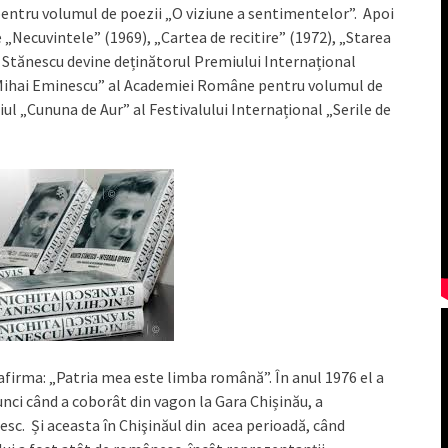
 pentru volumul de poezii „O viziune a sentimentelor”. Apoi
„Necuvintele” (1969), „Cartea de recitire” (1972), „Starea
 Stănescu devine deținătorul Premiului Internațional
i „Mihai Eminescu” al Academiei Române pentru volumul de
l „Cununa de Aur” al Festivalului Internațional „Serile de
afirma: „Patria mea este limba română”. În anul 1976 el a
unci când a coborât din vagon la Gara Chișinău, a
sc. Și aceasta în Chişinăul din acea perioadă, când