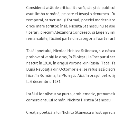
Considerat atât de critica literară, cât şi de publicu
avut limba română, pe care el însuşi o denumea “D
temporal, structural şi formal, poeziei modernist
orice mare scriitor, însă, Nichita Stănescu nu se ase
literari, precum Alexandru Condeescu şi Eugen Simi
remarcabile, făcând parte din categoria foarte rară a
Tatăl poetului, Nicolae Hristea Stănescu, s-a născut
prahoveni veniți la oraș, în Ploiești, la începutul s
născut în 1910, în orașul Voronej din Rusia. Tatăl Ta
După Revoluția din Octombrie el se refugiază discre
fiice, în România, la Ploiești. Aici, în orașul petrolișt
la 6 decembrie 1931.
Întâiul lor născut va purta, emblematic, prenumele a
comerciantului român, Nichita Hristea Stănescu.
Creația poetică a lui Nichita Stănescu a fost apreci