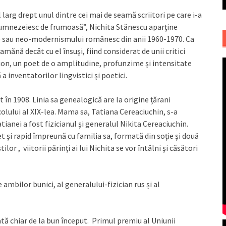
l larg drept unul dintre cei mai de seamă scriitori pe care i-a
umnezeiesc de frumoasă”, Nichita Stănescu aparţine
e sau neo-modernismului românesc din anii 1960-1970. Ca
amănă decât cu el însuşi, fiind considerat de unii critici
on, un poet de o amplitudine, profunzime şi intensitate
 inventatorilor lingvistici şi poetici.
 în 1908. Linia sa genealogică are la origine țărani
ecolului al XIX-lea. Mama sa, Tatiana Cereaciuchin, s-a
tianei a fost fizicianul și generalul Nikita Cereaciuchin.
t și rapid împreună cu familia sa, formată din soție și două
ilor , viitorii părinți ai lui Nichita se vor întâlni și căsători
mbilor bunici, al generalului-fizician rus și al
ată chiar de la bun început. Primul premiu al Uniunii