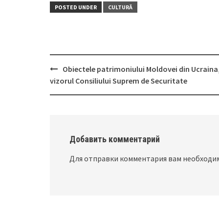
POSTED UNDER
CULTURĂ
Obiectele patrimoniului Moldovei din Ucraina,
Post
vizorul Consiliului Suprem de Securitate
navigation
Добавить комментарий
Для отправки комментария вам необход