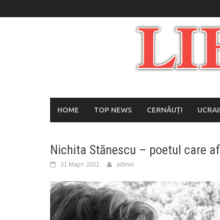
Skip
to
content
HOME
TOP NEWS
CERNĂUȚI
UCRA
Nichita Stănescu – poetul care af
31 Март 2021
admin