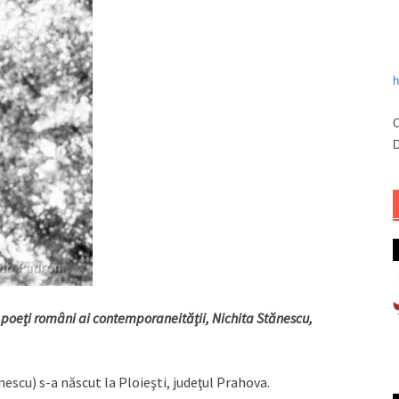
h
C
D
 poeți români ai contemporaneității, Nichita Stănescu,
escu) s-a născut la Ploieşti, judeţul Prahova.