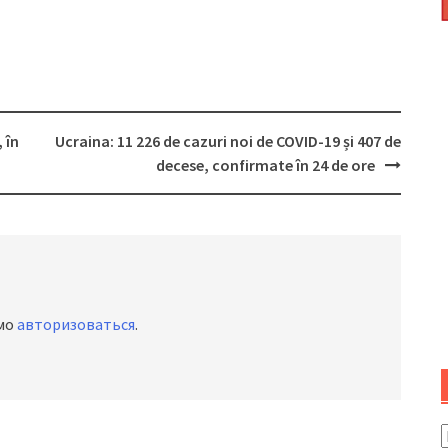
 în
Ucraina: 11 226 de cazuri noi de COVID-19 și 407 de
decese, confirmate în 24 de ore
имо
авторизоваться
.