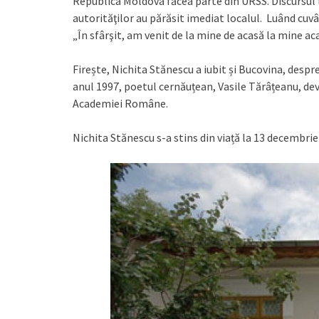
Republica Moldova făcea parte din URSS. Discursul l
autorităţilor au părăsit imediat localul. Luând cuvâ
„În sfârşit, am venit de la mine de acasă la mine a
Firește, Nichita Stănescu a iubit și Bucovina, despr
anul 1997, poetul cernăuțean, Vasile Tărâțeanu, dev
Academiei Române.
Nichita Stănescu s-a stins din viață la 13 decembrie