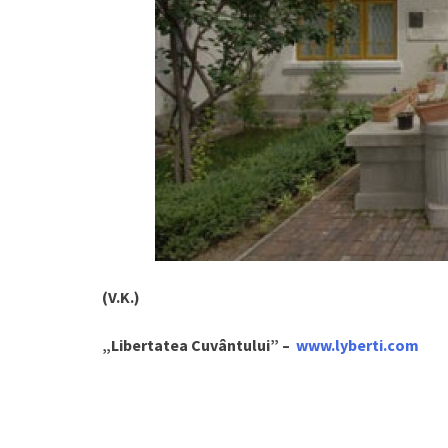
(V.K.)
„Libertatea Cuvântului” –
www.lyberti.com