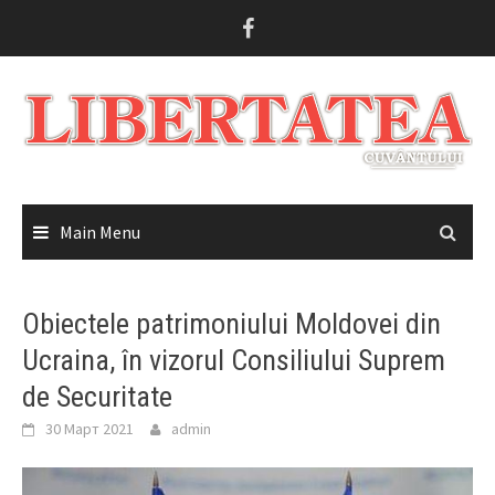
Skip
to
content
Main Menu
Obiectele patrimoniului Moldovei din
Ucraina, în vizorul Consiliului Suprem
de Securitate
30 Март 2021
admin