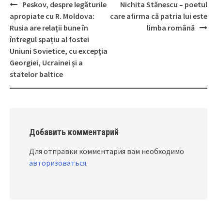
Peskov, despre legăturile
Nichita Stănescu – poetul
Post
apropiate cu R. Moldova:
care afirma că patria lui este
navigation
Rusia are relații bune în
limba română
întregul spațiu al fostei
Uniuni Sovietice, cu excepția
Georgiei, Ucrainei și a
statelor baltice
Добавить комментарий
Для отправки комментария вам необходимо
авторизоваться
.