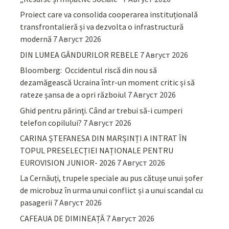
Proiect care va consolida cooperarea instituțională
transfrontalieră și va dezvolta o infrastructură
modernă
7 Август 2026
DIN LUMEA GÂNDURILOR REBELE
7 Август 2026
Bloomberg: Occidentul riscă din nou să
dezamăgească Ucraina într-un moment critic și să
rateze șansa de a opri războiul
7 Август 2026
Ghid pentru părinţi. Când ar trebui să-i cumperi
telefon copilului?
7 Август 2026
CARINA ȘTEFANESA DIN MARȘINȚI A INTRAT ÎN
TOPUL PRESELECȚIEI NAȚIONALE PENTRU
EUROVISION JUNIOR- 2026
7 Август 2026
La Cernăuți, trupele speciale au pus cătușe unui șofer
de microbuz în urma unui conflict și a unui scandal cu
pasagerii
7 Август 2026
CAFEAUA DE DIMINEAȚĂ
7 Август 2026