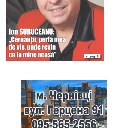
Буковина