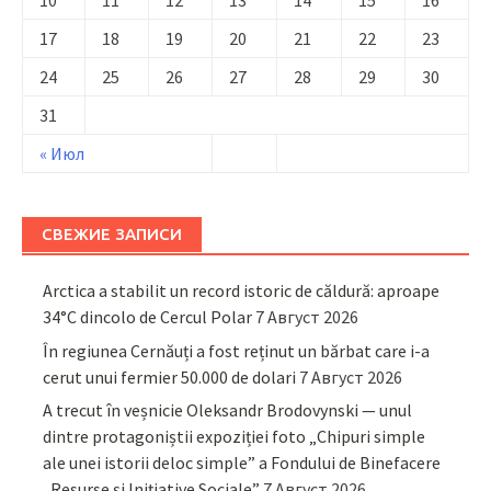
10
11
12
13
14
15
16
17
18
19
20
21
22
23
24
25
26
27
28
29
30
31
« Июл
СВЕЖИЕ ЗАПИСИ
Arctica a stabilit un record istoric de căldură: aproape
34°C dincolo de Cercul Polar
7 Август 2026
În regiunea Cernăuți a fost reținut un bărbat care i-a
cerut unui fermier 50.000 de dolari
7 Август 2026
A trecut în veșnicie Oleksandr Brodovynski — unul
dintre protagoniștii expoziției foto „Chipuri simple
ale unei istorii deloc simple” a Fondului de Binefacere
„Resurse și Inițiative Sociale”
7 Август 2026