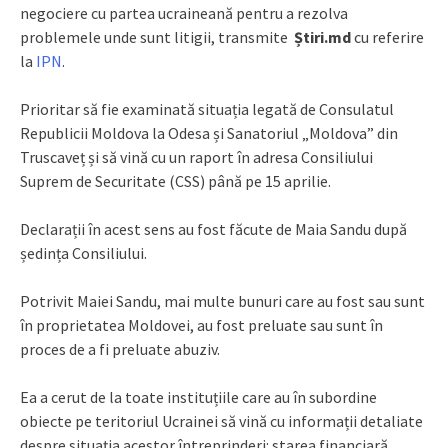
negociere cu partea ucraineană pentru a rezolva
problemele unde sunt litigii, transmite
Știri.md
cu referire
la
IPN
.
Prioritar să fie examinată situația legată de Consulatul
Republicii Moldova la Odesa și Sanatoriul „Moldova” din
Truscaveț și să vină cu un raport în adresa Consiliului
Suprem de Securitate (CSS) până pe 15 aprilie.
Declarații în acest sens au fost făcute de Maia Sandu după
ședința Consiliului.
Potrivit Maiei Sandu, mai multe bunuri care au fost sau sunt
în proprietatea Moldovei, au fost preluate sau sunt în
proces de a fi preluate abuziv.
Ea a cerut de la toate instituțiile care au în subordine
obiecte pe teritoriul Ucrainei să vină cu informații detaliate
despre situația acestor întreprinderi: starea financiară,