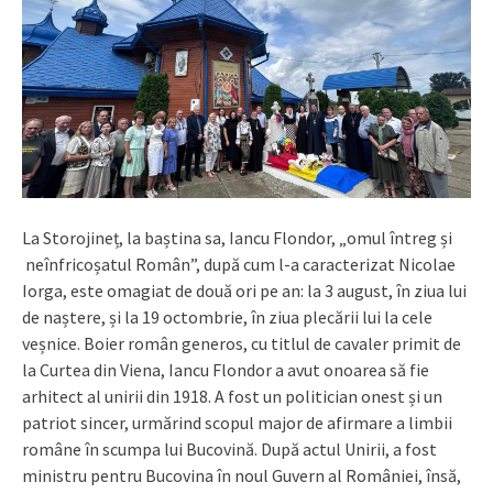
La Storojineț, la baștina sa, Iancu Flondor, „omul întreg și
neînfricoșatul Român”, după cum l-a caracterizat Nicolae
Iorga, este omagiat de două ori pe an: la 3 august, în ziua lui
de naștere, și la 19 octombrie, în ziua plecării lui la cele
veșnice. Boier român generos, cu titlul de cavaler primit de
la Curtea din Viena, Iancu Flondor a avut onoarea să fie
arhitect al unirii din 1918. A fost un politician onest și un
patriot sincer, urmărind scopul major de afirmare a limbii
române în scumpa lui Bucovină. După actul Unirii, a fost
ministru pentru Bucovina în noul Guvern al României, însă,