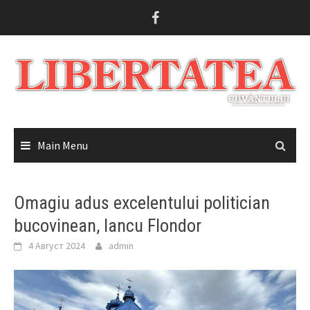
Skip
to
content
Main Menu
Omagiu adus excelentului politician
bucovinean, Iancu Flondor
4 Август 2024
admin