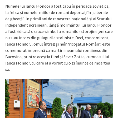
Numele lui Iancu Flondor a fost tabu în perioada sovietică,
la fel ca și numele miilor de români deportați în „siberiile
de gheață”. În primii ani de renaștere națională și ai Statului
independent ucrainean, lângă mormântul lui Iancu Flondor
a fost ridicată o cruce-simbol a românilor storojinețeni care
nu s-au întors din gulagurile staliniste. Deci, concomitent,
Iancu Flondor, „omul întreg și neînfricoșatul Român”, este
comemorat împreună cu martirii neamului românesc din
Bucovina, printre aceștia fiind și Sever Zotta, cumnatul lui
Iancu Flondor, cu care el a vorbit cu o zi înainte de moartea
sa.