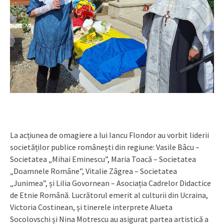
La acțiunea de omagiere a lui Iancu Flondor au vorbit liderii
societăților publice românești din regiune: Vasile Bâcu –
Societatea „Mihai Eminescu”, Maria Toacă – Societatea
„Doamnele Române”, Vitalie Zâgrea – Societatea
„Junimea”, și Lilia Govornean – Asociația Cadrelor Didactice
de Etnie Română. Lucrătorul emerit al culturii din Ucraina,
Victoria Costinean, și tinerele interprete Alueta
Socolovschi și Nina Motrescu au asigurat partea artistică a