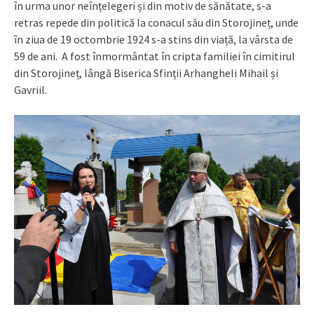
în urma unor neînțelegeri și din motiv de sănătate, s-a
retras repede din politică la conacul său din Storojineț, unde
în ziua de 19 octombrie 1924 s-a stins din viață, la vârsta de
59 de ani. A fost înmormântat în cripta familiei în cimitirul
din Storojineț, lângă Biserica Sfinții Arhangheli Mihail și
Gavriil.