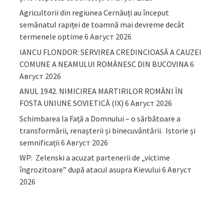
Agricultorii din regiunea Cernăuți au început
semănatul rapiței de toamnă mai devreme decât
termenele optime
6 Август 2026
IANCU FLONDOR: SERVIREA CREDINCIOASĂ A CAUZEI
COMUNE A NEAMULUI ROMÂNESC DIN BUCOVINA
6
Август 2026
ANUL 1942. NIMICIREA MARTIRILOR ROMÂNI ÎN
FOSTA UNIUNE SOVIETICĂ (IX)
6 Август 2026
Schimbarea la Față a Domnului – o sărbătoare a
transformării, renașterii și binecuvântării. Istorie și
semnificații
6 Август 2026
WP: Zelenski a acuzat partenerii de „victime
îngrozitoare” după atacul asupra Kievului
6 Август
2026