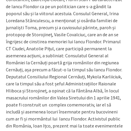
de Iancu Flondor ca pe un politician care s-a gândit la
poporul său și la viitorul acestuia. Consulul General, Irina
Loredana Stănculescu, a menționat și osârdia familiei de
jurnaliști Toma, precum și a cuviosului părinte, paroh și
protopop de Storojineț, Vasile Covalciuc, care an de an se
îngrijesc de cinstirea memoriei lui Iancu Flondor. Primarul
CT Ciudei, Anatolie Pițul, care participă permanent la
asemenea acțiuni, a subliniat: Consulatul General al
României la Cernăuți poartă grija românilor din regiunea
Cernăuți, așa precum a făcut-o la timpul său Iancu Flondor.
Deputatul Consiliului Regional Cernăuți, Mykola Karliiciuk,
care la timpul său a fost șeful Administrațiilor Raionale
Hliboca și Storojineț, a opinat că la Fântâna Albă, în locul
masacrului românilor din Valea Siretului din 1 aprilie 1941,
poate fi construit un complex comemorativ, iar el să
includă și asemenea locuri însemnate pentru bucovineni
cum ar fi și mormântul lui Iancu Flondor. Activistul public
din România, Ioan Ițco, prezent mai la toate evenimentele