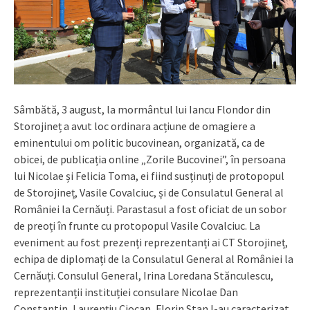
Sâmbătă, 3 august, la mormântul lui Iancu Flondor din
Storojineț a avut loc ordinara acțiune de omagiere a
eminentului om politic bucovinean, organizată, ca de
obicei, de publicația online „Zorile Bucovinei”, în persoana
lui Nicolae și Felicia Toma, ei fiind susținuți de protopopul
de Storojineț, Vasile Covalciuc, și de Consulatul General al
României la Cernăuți. Parastasul a fost oficiat de un sobor
de preoți în frunte cu protopopul Vasile Covalciuc. La
eveniment au fost prezenți reprezentanți ai CT Storojineț,
echipa de diplomați de la Consulatul General al României la
Cernăuți. Consulul General, Irina Loredana Stănculescu,
reprezentanții instituției consulare Nicolae Dan
Constantin, Laurențiu Ciocan, Florin Stan l-au caracterizat