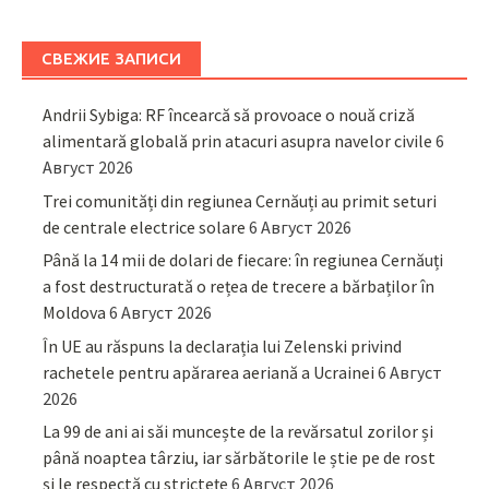
СВЕЖИЕ ЗАПИСИ
Andrii Sybiga: RF încearcă să provoace o nouă criză
alimentară globală prin atacuri asupra navelor civile
6
Август 2026
Trei comunități din regiunea Cernăuți au primit seturi
de centrale electrice solare
6 Август 2026
Până la 14 mii de dolari de fiecare: în regiunea Cernăuți
a fost destructurată o rețea de trecere a bărbaților în
Moldova
6 Август 2026
În UE au răspuns la declarația lui Zelenski privind
rachetele pentru apărarea aeriană a Ucrainei
6 Август
2026
La 99 de ani ai săi muncește de la revărsatul zorilor și
până noaptea târziu, iar sărbătorile le știe pe de rost
și le respectă cu strictețe
6 Август 2026