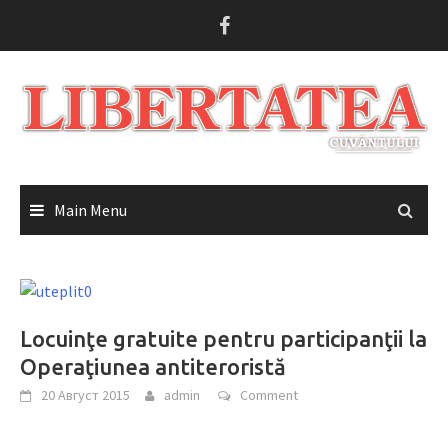
Skip
to
content
Main Menu
Locuinţe gratuite pentru participanţii la
Operaţiunea antiteroristă
20 Август 2015
admin
Comment