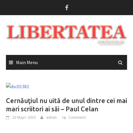
Skip
to
content
Main Menu
Cernăuţiul nu uită de unul dintre cei mai
mari scriitori ai săi – Paul Celan
23 Март 2015
admin
Comment