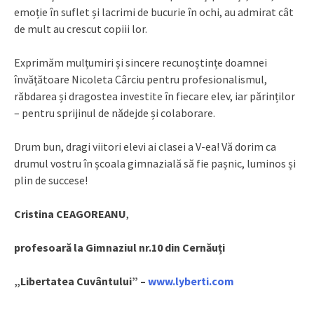
emoție în suflet și lacrimi de bucurie în ochi, au admirat cât
de mult au crescut copiii lor.
Exprimăm mulțumiri și sincere recunoștințe doamnei
învățătoare Nicoleta Cârciu pentru profesionalismul,
răbdarea și dragostea investite în fiecare elev, iar părinților
– pentru sprijinul de nădejde și colaborare.
Drum bun, dragi viitori elevi ai clasei a V-ea! Vă dorim ca
drumul vostru în școala gimnazială să fie pașnic, luminos și
plin de succese!
Cristina CEAGOREANU
,
profesoară la Gimnaziul nr.10 din Cernăuți
„Libertatea Cuvântului” –
www.lyberti.com