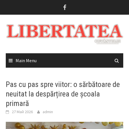
Skip
to
content
Main Menu
Pas cu pas spre viitor: o sărbătoare de
neuitat la despărțirea de școala
primară
27 Май 2026
admin