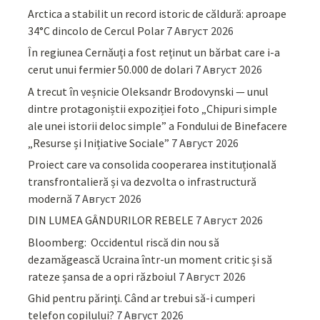
Arctica a stabilit un record istoric de căldură: aproape
34°C dincolo de Cercul Polar
7 Август 2026
În regiunea Cernăuți a fost reținut un bărbat care i-a
cerut unui fermier 50.000 de dolari
7 Август 2026
A trecut în veșnicie Oleksandr Brodovynski — unul
dintre protagoniștii expoziției foto „Chipuri simple
ale unei istorii deloc simple” a Fondului de Binefacere
„Resurse și Inițiative Sociale”
7 Август 2026
Proiect care va consolida cooperarea instituțională
transfrontalieră și va dezvolta o infrastructură
modernă
7 Август 2026
DIN LUMEA GÂNDURILOR REBELE
7 Август 2026
Bloomberg: Occidentul riscă din nou să
dezamăgească Ucraina într-un moment critic și să
rateze șansa de a opri războiul
7 Август 2026
Ghid pentru părinţi. Când ar trebui să-i cumperi
telefon copilului?
7 Август 2026