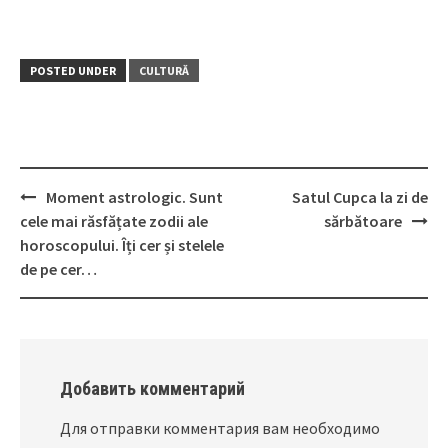
POSTED UNDER
CULTURĂ
Moment astrologic. Sunt
Satul Cupca la zi de
Post
cele mai răsfățate zodii ale
sărbătoare
navigation
horoscopului. Îți cer și stelele
de pe cer…
Добавить комментарий
Для отправки комментария вам необходимо