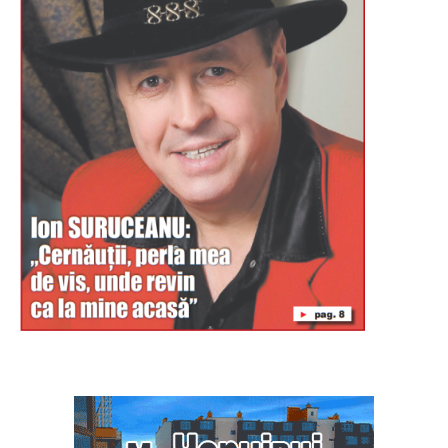
Буковина