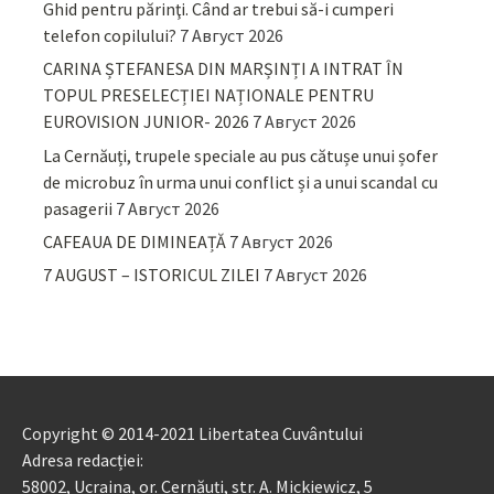
Ghid pentru părinţi. Când ar trebui să-i cumperi
telefon copilului?
7 Август 2026
CARINA ȘTEFANESA DIN MARȘINȚI A INTRAT ÎN
TOPUL PRESELECȚIEI NAȚIONALE PENTRU
EUROVISION JUNIOR- 2026
7 Август 2026
La Cernăuți, trupele speciale au pus cătușe unui șofer
de microbuz în urma unui conflict și a unui scandal cu
pasagerii
7 Август 2026
CAFEAUA DE DIMINEAȚĂ
7 Август 2026
7 AUGUST – ISTORICUL ZILEI
7 Август 2026
Copyright © 2014-2021 Libertatea Cuvântului
Adresa redacției:
58002, Ucraina, or. Cernăuți, str. A. Mickiewicz, 5