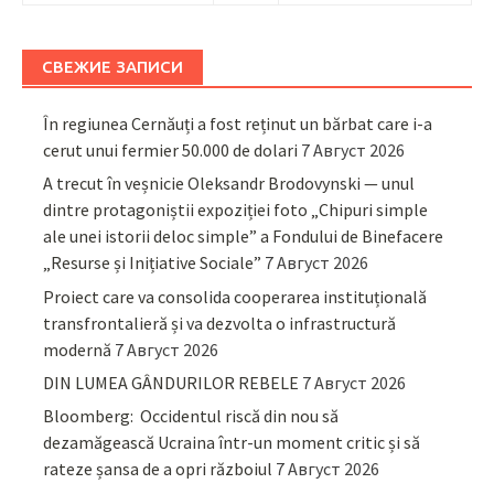
СВЕЖИЕ ЗАПИСИ
În regiunea Cernăuți a fost reținut un bărbat care i-a
cerut unui fermier 50.000 de dolari
7 Август 2026
A trecut în veșnicie Oleksandr Brodovynski — unul
dintre protagoniștii expoziției foto „Chipuri simple
ale unei istorii deloc simple” a Fondului de Binefacere
„Resurse și Inițiative Sociale”
7 Август 2026
Proiect care va consolida cooperarea instituțională
transfrontalieră și va dezvolta o infrastructură
modernă
7 Август 2026
DIN LUMEA GÂNDURILOR REBELE
7 Август 2026
Bloomberg: Occidentul riscă din nou să
dezamăgească Ucraina într-un moment critic și să
rateze șansa de a opri războiul
7 Август 2026