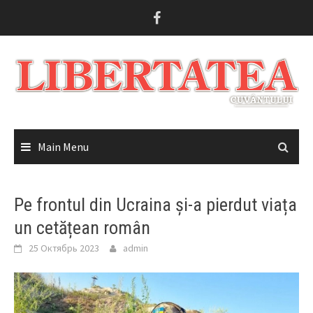
Skip
to
content
Main Menu
Pe frontul din Ucraina și-a pierdut viața
un cetățean român
25 Октябрь 2023
admin