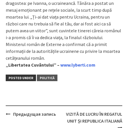
dragostea: pe Ivanna, o ucraineancă. Tânăra a postat un
mesaj emoționant pe rețele sociale, la scurt timp după
moartea lui. „Ți-ai dat viața pentru Ucraina, pentru un
război care nu trebuia să fie al tău, dar ai fost aici ca să
putem avea un viitor”, sunt cuvintele tinerei căreia românul
i-a promis că îi va dedica viața, la finalul războiului.
Ministerul român de Externe a confirmat că a primit
informații de la autoritățile ucrainene cu privire la moartea
cetățeanului român.
„Libertatea Cuvântului” –
www.lyberti.com
POSTED UNDER
POLITICĂ
Предыдущая запись
VIZITĂ DE LUCRU ÎN REGATUL
Post
UNIT ȘI REPUBLICA ITALIANĂ