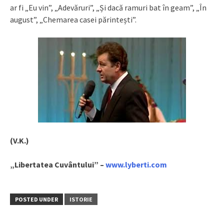
ar fi „Eu vin”, „Adevăruri”, „Și dacă ramuri bat în geam”, „În
august”, „Chemarea casei părintești”.
(V.K.)
„Libertatea Cuvântului” –
www.lyberti.com
POSTED UNDER
ISTORIE