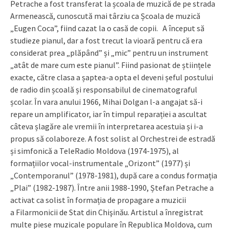
Petrache a fost transferat la școala de muzică de pe strada
Armenească, cunoscută mai târziu ca Școala de muzică
„Eugen Coca”, fiind cazat la o casă de copii. A început să
studieze pianul, dar a fost trecut la vioară pentru că era
considerat prea „plăpând” și „mic” pentru un instrument
„atât de mare cum este pianul”. Fiind pasionat de științele
exacte, către clasa a șaptea-a opta el deveni șeful postului
de radio din școală și responsabilul de cinematograful
școlar. În vara anului 1966, Mihai Dolgan l-a angajat să-i
repare un amplificator, iar în timpul reparației a ascultat
câteva șlagăre ale vremii în interpretarea acestuia și i-a
propus să colaboreze. A fost solist al Orchestrei de estradă
și simfonică a TeleRadio Moldova (1974-1975), al
formațiilor vocal-instrumentale „Orizont” (1977) și
„Contemporanul” (1978-1981), după care a condus formația
„Plai” (1982-1987). Între anii 1988-1990, Ștefan Petrache a
activat ca solist în formația de propagare a muzicii
a Filarmonicii de Stat din Chişinău. Artistul a înregistrat
multe piese muzicale populare în Republica Moldova, cum