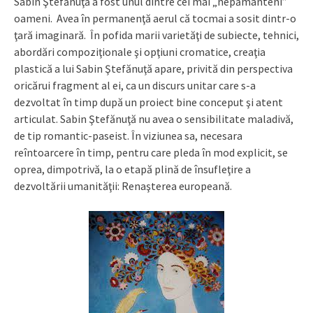
Sabin Ştefănuţă a fost unul dintre cei mai „nepământeni”
oameni. Avea în permanenţă aerul că tocmai a sosit dintr-o
ţară imaginară. În pofida marii varietăţi de subiecte, tehnici,
abordări compoziţionale şi opţiuni cromatice, creaţia
plastică a lui Sabin Ştefănuţă apare, privită din perspectiva
oricărui fragment al ei, ca un discurs unitar care s-a
dezvoltat în timp după un proiect bine conceput şi atent
articulat. Sabin Ştefănuţă nu avea o sensibilitate maladivă,
de tip romantic-paseist. În viziunea sa, necesara
reîntoarcere în timp, pentru care pleda în mod explicit, se
oprea, dimpotrivă, la o etapă plină de însufleţire a
dezvoltării umanităţii: Renaşterea europeană.