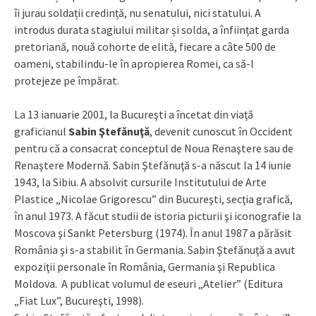
îi jurau soldații credință, nu senatului, nici statului. A
introdus durata stagiului militar și solda, a înființat garda
pretoriană, nouă cohorte de elită, fiecare a câte 500 de
oameni, stabilindu-le în apropierea Romei, ca să-l
protejeze pe împărat.
La 13 ianuarie 2001, la Bucureşti a încetat din viaţă
graficianul
Sabin Ştefănuţă
, devenit cunoscut în Occident
pentru că a consacrat conceptul de Noua Renaştere sau de
Renaştere Modernă. Sabin Ştefănuţă s-a născut la 14 iunie
1943, la Sibiu. A absolvit cursurile Institutului de Arte
Plastice „Nicolae Grigorescu” din Bucureşti, secţia grafică,
în anul 1973. A făcut studii de istoria picturii şi iconografie la
Moscova şi Sankt Petersburg (1974). În anul 1987 a părăsit
România şi s-a stabilit în Germania. Sabin Ştefănuţă a avut
expoziţii personale în România, Germania şi Republica
Moldova. A publicat volumul de eseuri „Atelier” (Editura
„Fiat Lux”, Bucureşti, 1998).