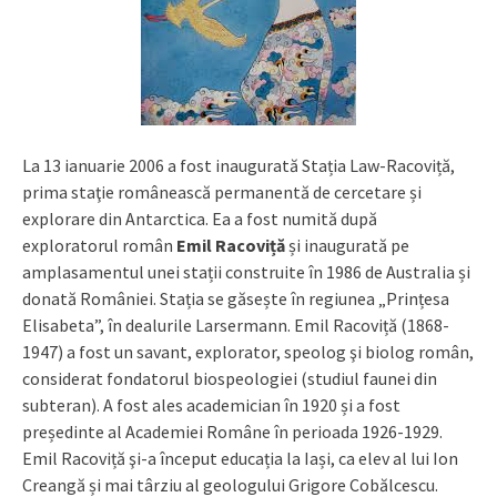
La 13 ianuarie 2006 a fost inaugurată Stația Law-Racoviță,
prima staţie românească permanentă de cercetare și
explorare din Antarctica. Ea a fost numită după
exploratorul român
Emil Racoviță
și inaugurată pe
amplasamentul unei stații construite în 1986 de Australia și
donată României. Stația se găsește în regiunea „Prințesa
Elisabeta”, în dealurile Larsermann. Emil Racoviță (1868-
1947) a fost un savant, explorator, speolog şi biolog român,
considerat fondatorul biospeologiei (studiul faunei din
subteran). A fost ales academician în 1920 și a fost
președinte al Academiei Române în perioada 1926-1929.
Emil Racoviță şi-a început educația la Iași, ca elev al lui Ion
Creangă și mai târziu al geologului Grigore Cobălcescu.