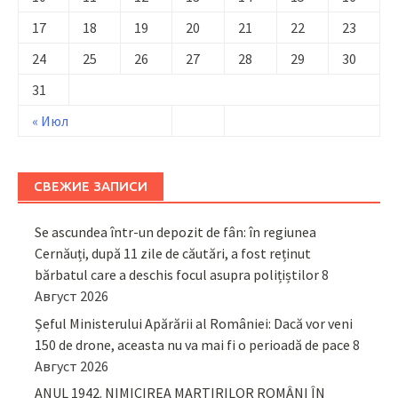
17
18
19
20
21
22
23
24
25
26
27
28
29
30
31
« Июл
СВЕЖИЕ ЗАПИСИ
Se ascundea într-un depozit de fân: în regiunea
Cernăuți, după 11 zile de căutări, a fost reținut
bărbatul care a deschis focul asupra polițiștilor
8
Август 2026
Șeful Ministerului Apărării al României: Dacă vor veni
150 de drone, aceasta nu va mai fi o perioadă de pace
8
Август 2026
ANUL 1942. NIMICIREA MARTIRILOR ROMÂNI ÎN