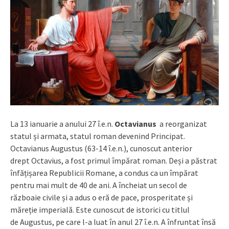
La 13 ianuarie a anului 27 î.e.n.
Octavianus
a reorganizat
statul și armata, statul roman devenind Principat.
Octavianus Augustus (63-14 î.e.n.), cunoscut anterior
drept Octavius, a fost primul împărat roman. Deși a păstrat
înfățișarea Republicii Romane, a condus ca un împărat
pentru mai mult de 40 de ani. A încheiat un secol de
războaie civile și a adus o eră de pace, prosperitate și
măreție imperială. Este cunoscut de istorici cu titlul
de Augustus, pe care l-a luat în anul 27 î.e.n. A înfruntat însă