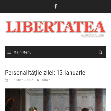
Skip
to
content
Main Menu
Personalităţile zilei: 13 ianuarie
13 Январь 2022
admin