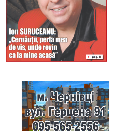
Буковина