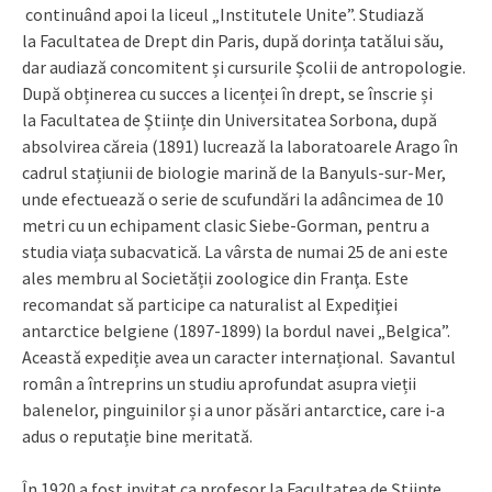
continuând apoi la liceul „Institutele Unite”. Studiază
la Facultatea de Drept din Paris, după dorința tatălui său,
dar audiază concomitent și cursurile Școlii de antropologie.
După obținerea cu succes a licenței în drept, se înscrie și
la Facultatea de Științe din Universitatea Sorbona, după
absolvirea căreia (1891) lucrează la laboratoarele Arago în
cadrul stațiunii de biologie marină de la Banyuls-sur-Mer,
unde efectuează o serie de scufundări la adâncimea de 10
metri cu un echipament clasic Siebe-Gorman, pentru a
studia viața subacvatică. La vârsta de numai 25 de ani este
ales membru al Societății zoologice din Franţa. Este
recomandat să participe ca naturalist al Expediţiei
antarctice belgiene (1897-1899) la bordul navei „Belgica”.
Această expediție avea un caracter internațional. Savantul
român a întreprins un studiu aprofundat asupra vieții
balenelor, pinguinilor și a unor păsări antarctice, care i-a
adus o reputație bine meritată.
În 1920 a fost invitat ca profesor la Facultatea de Științe