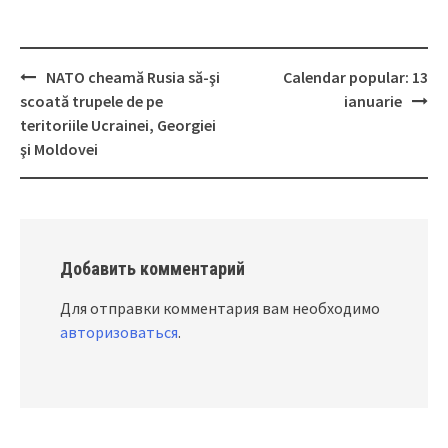
NATO cheamă Rusia să-şi
Calendar popular: 13
Post
scoată trupele de pe
ianuarie
navigation
teritoriile Ucrainei, Georgiei
şi Moldovei
Добавить комментарий
Для отправки комментария вам необходимо
авторизоваться
.