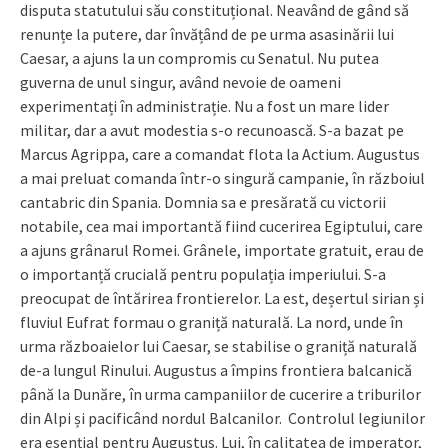
disputa statutului său constituțional. Neavând de gând să
renunțe la putere, dar învățând de pe urma asasinării lui
Caesar, a ajuns la un compromis cu Senatul. Nu putea
guverna de unul singur, având nevoie de oameni
experimentați în administrație. Nu a fost un mare lider
militar, dar a avut modestia s-o recunoască. S-a bazat pe
Marcus Agrippa, care a comandat flota la Actium. Augustus
a mai preluat comanda într-o singură campanie, în războiul
cantabric din Spania. Domnia sa e presărată cu victorii
notabile, cea mai importantă fiind cucerirea Egiptului, care
a ajuns grânarul Romei. Grânele, importate gratuit, erau de
o importanță crucială pentru populația imperiului. S-a
preocupat de întărirea frontierelor. La est, deșertul sirian și
fluviul Eufrat formau o graniță naturală. La nord, unde în
urma războaielor lui Caesar, se stabilise o graniță naturală
de-a lungul Rinului. Augustus a împins frontiera balcanică
până la Dunăre, în urma campaniilor de cucerire a triburilor
din Alpi și pacificând nordul Balcanilor. Controlul legiunilor
era esențial pentru Augustus. Lui, în calitatea de imperator,