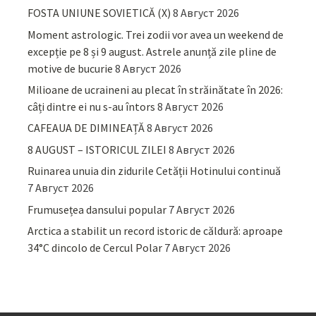
FOSTA UNIUNE SOVIETICĂ (X)
8 Август 2026
Moment astrologic. Trei zodii vor avea un weekend de
excepție pe 8 și 9 august. Astrele anunță zile pline de
motive de bucurie
8 Август 2026
Milioane de ucraineni au plecat în străinătate în 2026:
câți dintre ei nu s-au întors
8 Август 2026
CAFEAUA DE DIMINEAȚĂ
8 Август 2026
8 AUGUST – ISTORICUL ZILEI
8 Август 2026
Ruinarea unuia din zidurile Cetății Hotinului continuă
7 Август 2026
Frumusețea dansului popular
7 Август 2026
Arctica a stabilit un record istoric de căldură: aproape
34°C dincolo de Cercul Polar
7 Август 2026