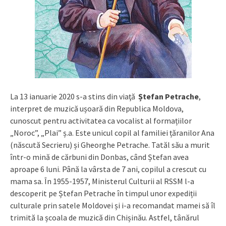
La 13 ianuarie 2020 s-a stins din viaţă
Ștefan Petrache
,
interpret de muzică ușoară din Republica Moldova,
cunoscut pentru activitatea ca vocalist al formațiilor
„Noroc”, „Plai” ș.a. Este unicul copil al familiei țăranilor Ana
(născută Secrieru) și Gheorghe Petrache. Tatăl său a murit
într-o mină de cărbuni din Donbas, când Ștefan avea
aproape 6 luni. Până la vârsta de 7 ani, copilul a crescut cu
mama sa. În 1955-1957, Ministerul Culturii al RSSM l-a
descoperit pe Ștefan Petrache în timpul unor expediții
culturale prin satele Moldovei și i-a recomandat mamei să îl
trimită la școala de muzică din Chișinău. Astfel, tânărul