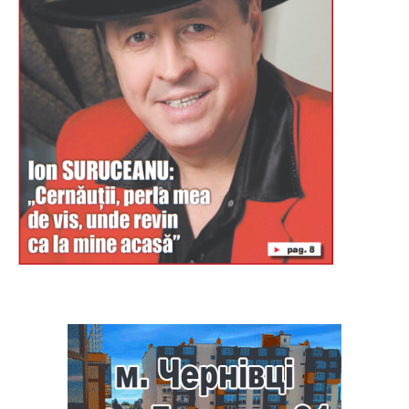
Буковина