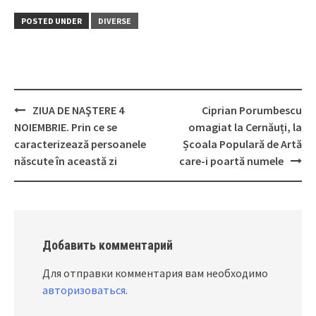
POSTED UNDER
DIVERSE
ZIUA DE NAŞTERE 4
Ciprian Porumbescu
Post
NOIEMBRIE. Prin ce se
omagiat la Cernăuți, la
navigation
caracterizează persoanele
Școala Populară de Artă
născute în această zi
care-i poartă numele
Добавить комментарий
Для отправки комментария вам необходимо
авторизоваться
.