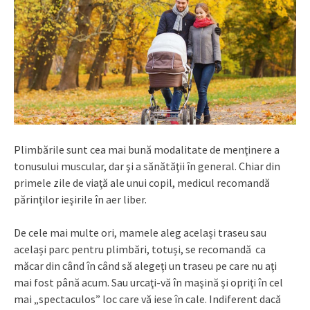
Plimbările sunt cea mai bună modalitate de menţinere a
tonusului muscular, dar şi a sănătăţii în general. Chiar din
primele zile de viaţă ale unui copil, medicul recomandă
părinţilor ieşirile în aer liber.
De cele mai multe ori, mamele aleg același traseu sau
același parc pentru plimbări, totuși, se recomandă ca
măcar din când în când să alegeţi un traseu pe care nu aţi
mai fost până acum. Sau urcaţi-vă în maşină şi opriţi în cel
mai „spectaculos” loc care vă iese în cale. Indiferent dacă