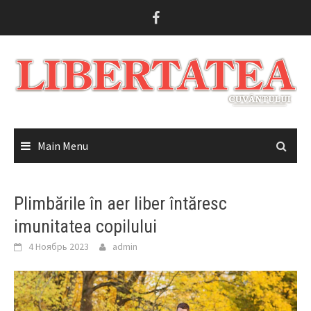
Skip
to
content
Main Menu
Plimbările în aer liber întăresc
imunitatea copilului
4 Ноябрь 2023
admin