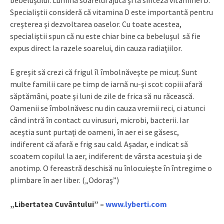
bebeluşului. Lumina soarelui ajută şi la sinteza vitaminei D.
Specialiştii consideră că vitamina D este importantă pentru
creşterea şi dezvoltarea oaselor. Cu toate acestea,
specialiştii spun că nu este chiar bine ca bebeluşul să fie
expus direct la razele soarelui, din cauza radiaţiilor.
E greşit să crezi că frigul îl îmbolnăveşte pe micuţ. Sunt
multe familii care pe timp de iarnă nu-şi scot copiii afară
săptămâni, poate şi luni de zile de frica să nu răcească.
Oamenii se îmbolnăvesc nu din cauza vremii reci, ci atunci
când intră în contact cu virusuri, microbi, bacterii. Iar
aceştia sunt purtaţi de oameni, în aer ei se găsesc,
indiferent că afară e frig sau cald. Aşadar, e indicat să
scoatem copilul la aer, indiferent de vârsta acestuia şi de
anotimp. O fereastră deschisă nu înlocuieşte în întregime o
plimbare în aer liber. („Odoraş”)
„Libertatea Cuvântului” –
www.lyberti.com