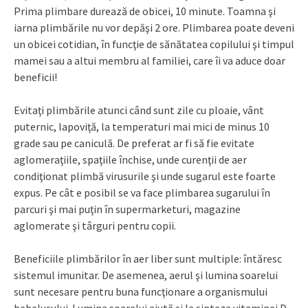
Prima plimbare durează de obicei, 10 minute. Toamna şi
iarna plimbările nu vor depăşi 2 ore. Plimbarea poate deveni
un obicei cotidian, în funcţie de sănătatea copilului şi timpul
mamei sau a altui membru al familiei, care îi va aduce doar
beneficii!
Evitaţi plimbările atunci când sunt zile cu ploaie, vânt
puternic, lapoviţă, la temperaturi mai mici de minus 10
grade sau pe caniculă. De preferat ar fi să fie evitate
aglomeraţiile, spaţiile închise, unde curenţii de aer
condiţionat plimbă virusurile şi unde sugarul este foarte
expus. Pe cât e posibil se va face plimbarea sugarului în
parcuri şi mai puţin în supermarketuri, magazine
aglomerate şi târguri pentru copii.
Beneficiile plimbărilor în aer liber sunt multiple: întăresc
sistemul imunitar. De asemenea, aerul şi lumina soarelui
sunt necesare pentru buna funcţionare a organismului