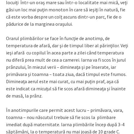
locuiţi într-un oraş mare sau într-o localitate mai mică, veţi
găsi un loc mai puţin monoton în care să ieşiţi în natură, fie
că este vorba despre un colţ ascuns dintr-un parc, fie de o
pădurice de la marginea oraşului.
Orarul plimbărilor se face în funcţie de anotimp, de
temperatura de afară, dar şi de timpul liber al părinţilor. Veţi
ieşi afară cu copilul în acea parte a zilei când temperatura
nu diferă prea mult de cea a camerei. Iarna va fi scos în jurul
prânzului, în miezul verii – dimineaţa şi pe înserate, iar
primăvara şi toamna – toata ziua, dacă timpul este frumos.
Dimineaţa aerul este mai curat, cu mai puţin praf, aşa că
este indicat ca micuţul să fie scos afară dimineaţa şi înainte
de masă, la prânz.
În anotimpurile care permit acest lucru – primăvara, vara,
toamna – nou născutul trebuie să fie scos la plimbare
imediat după maternitate. Iarna plimbările încep după 3-4
săptămâni, la o temperatură nu mai joasă de 10 grade C.