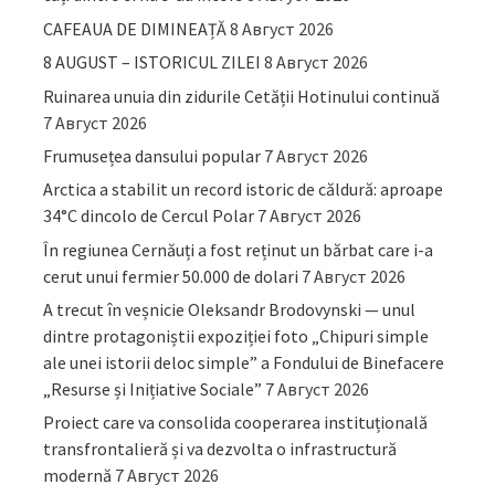
CAFEAUA DE DIMINEAȚĂ
8 Август 2026
8 AUGUST – ISTORICUL ZILEI
8 Август 2026
Ruinarea unuia din zidurile Cetății Hotinului continuă
7 Август 2026
Frumusețea dansului popular
7 Август 2026
Arctica a stabilit un record istoric de căldură: aproape
34°C dincolo de Cercul Polar
7 Август 2026
În regiunea Cernăuți a fost reținut un bărbat care i-a
cerut unui fermier 50.000 de dolari
7 Август 2026
A trecut în veșnicie Oleksandr Brodovynski — unul
dintre protagoniștii expoziției foto „Chipuri simple
ale unei istorii deloc simple” a Fondului de Binefacere
„Resurse și Inițiative Sociale”
7 Август 2026
Proiect care va consolida cooperarea instituțională
transfrontalieră și va dezvolta o infrastructură
modernă
7 Август 2026