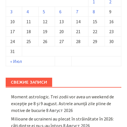
1
2
3
4
5
6
7
8
9
10
11
12
13
14
15
16
17
18
19
20
21
22
23
24
25
26
27
28
29
30
31
« Июл
СВЕЖИЕ ЗАПИСИ
Moment astrologic. Trei zodii vor avea un weekend de
excepție pe 8 și 9 august. Astrele anunță zile pline de
motive de bucurie
8 Август 2026
Milioane de ucraineni au plecat în străinătate în 2026:
câți dintre ei nu s-au întors
8 Август 2026