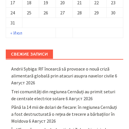
17
18
19
20
21
22
23
24
25
26
27
28
29
30
31
« Июл
СВЕЖИЕ ЗАПИСИ
Andrii Sybiga: RF încearcă să provoace o nouă criză
alimentară globală prin atacuri asupra navelor civile
6
Август 2026
Trei comunități din regiunea Cernăuți au primit seturi
de centrale electrice solare
6 Август 2026
Până la 14 mii de dolari de fiecare: în regiunea Cernăuți
a fost destructurată o rețea de trecere a bărbaților în
Moldova
6 Август 2026