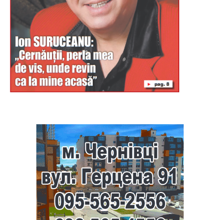
Буковина