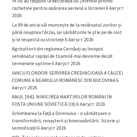
În UE au răspuns la declarația lui Zelenski privind
rachetele pentru apărarea aeriană a Ucrainei
6 Август
2026
La 99 de ani ai săi muncește de la revărsatul zorilor și
până noaptea târziu, iar sărbătorile le știe pe de rost
și le respectă cu strictețe
6 Август 2026
Agricultorii din regiunea Cernăuți au început
semănatul rapiței de toamnă mai devreme decât
termenele optime
6 Август 2026
IANCU FLONDOR: SERVIREA CREDINCIOASĂ A CAUZEI
COMUNE A NEAMULUI ROMÂNESC DIN BUCOVINA
6
Август 2026
ANUL 1942. NIMICIREA MARTIRILOR ROMÂNI ÎN
FOSTA UNIUNE SOVIETICĂ (IX)
6 Август 2026
Schimbarea la Față a Domnului – o sărbătoare a
transformării, renașterii și binecuvântării. Istorie și
semnificații
6 Август 2026