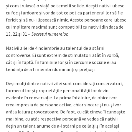
și construiască o viață pe temelii solide. Aceşti nativi iubesc
cu foc și ardoare și vor da tot ce pot ca partenerul lor să fie
fericit și să nu-i lipsească nimic. Aceste persoane care iubesc
cu implicare maximă sunt compatibili cu nativii din data de
13, 22 și 31 –
Secretul numerelor.
Nativii zilei de 4 noiembrie au talentul de a stârni
controverse. Ei sunt extrem de stimulatori atât în vorbă,
cât şi în faptă. În familiile lor şi în cercurile sociale ei au
tendinţa de a fi membri dominanţi şi preţioşi.
Deşi mulţi dintre nativii zilei sunt consideraţi conservatori,
farmecul lor şi proprietăţile personalităţii lor devin
evidente în conversaţie. La prima întâlnire, de obicei vor
crea impresia de persoane active, chiar sincere şi nu-şi vor
arăta latura provocatoare. De fapt, cu cât cineva îi cunoaşte
mai bine, cu atât respectiva persoană va vedea că nativii
deţin un talent anume de a-i stârni pe ceilalţi şi în acelaşi