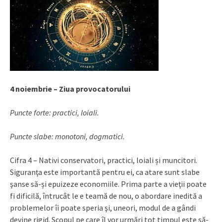
4 noiembrie – Ziua provocatorului
Puncte forte: practici, loiali.
Puncte slabe: monotoni, dogmatici.
Cifra 4 – Nativi conservatori, practici, loiali și muncitori.
Siguranţa este importantă pentru ei, ca atare sunt slabe
şanse să-și epuizeze economiile. Prima parte a vieţii poate
fi dificilă, întrucât le e teamă de nou, o abordare inedită a
problemelor îi poate speria şi, uneori, modul de a gândi
devine rigid. Scopul pe care îl vor urmări tot timpul este să-