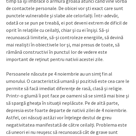
timp să îşi îmbrace o armură groasă atunci când vine vorba
de contactele personale. De obicei vor şti exact care sunt
punctele vulnerabile şi slabe ale celorlalţi. Într-adevăr,
odată ce se pun pe treabă, ei pot deveni extrem de dificil de
oprit în relaţiile cu ceilalţi, chiar şi cu ei înşişi. Să-şi
recunoască limitele, să-şi controleze energiile, să devină
mai realişti în obiectivele lor şi, mai presus de toate, să
rămână constructivi în punctul lor de vedere este
important de reţinut pentru nativii acestei zile.
Persoanele născute pe 4 noiembrie au un simţ fin al
umorului. O caracteristică umană şi pozitivă este cea care le
permite să facă imediat diferenţe de rasă, clasă şi religie.
Printr-o glumă îi pot face pe oameni să se simtă mai bine şi
să spargă gheaţa în situaţii neplăcute. Pe de altă parte,
depresia este foarte departe de nativii zilei de 4 noiembrie.
Astfel, cei născuţi astăzi vor înţelege destul de greu
negativitatea manifestată de către ceilalţi. Problema este
că uneori ei nu reuşesc să recunoască cât de grave sunt