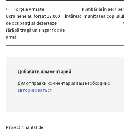
Forțele Armate
Plimbările în aer liber
Post
Ucrainene au forțat 17.000
întăresc imunitatea copilului
navigation
de ocupanți să dezerteze
fără să tragă un singur foc de
armă
Добавить комментарий
Для отправки комментария вам необходимо
авторизоваться
.
Proiect finanțat de