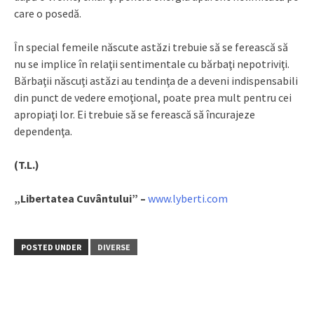
care o posedă.
În special femeile născute astăzi trebuie să se ferească să
nu se implice în relaţii sentimentale cu bărbaţi nepotriviţi.
Bărbaţii născuţi astăzi au tendinţa de a deveni indispensabili
din punct de vedere emoţional, poate prea mult pentru cei
apropiaţi lor. Ei trebuie să se ferească să încurajeze
dependenţa.
(T.L.)
„Libertatea Cuvântului” –
www.lyberti.com
POSTED UNDER
DIVERSE