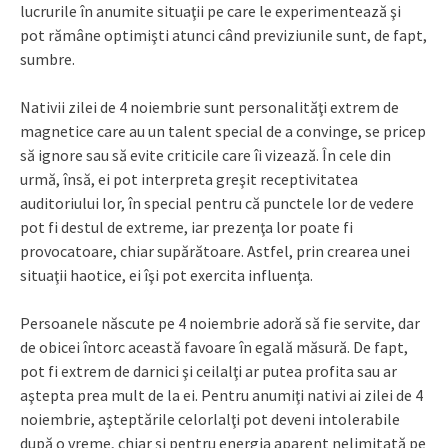
lucrurile în anumite situaţii pe care le experimentează şi
pot rămâne optimişti atunci când previziunile sunt, de fapt,
sumbre.
Nativii zilei de 4 noiembrie sunt personalităţi extrem de
magnetice care au un talent special de a convinge, se pricep
să ignore sau să evite criticile care îi vizează. În cele din
urmă, însă, ei pot interpreta greşit receptivitatea
auditoriului lor, în special pentru că punctele lor de vedere
pot fi destul de extreme, iar prezenţa lor poate fi
provocatoare, chiar supărătoare. Astfel, prin crearea unei
situaţii haotice, ei îşi pot exercita influenţa.
Persoanele născute pe 4 noiembrie adoră să fie servite, dar
de obicei întorc această favoare în egală măsură. De fapt,
pot fi extrem de darnici şi ceilalţi ar putea profita sau ar
aştepta prea mult de la ei. Pentru anumiţi nativi ai zilei de 4
noiembrie, aşteptările celorlalţi pot deveni intolerabile
după o vreme, chiar şi pentru energia aparent nelimitată pe