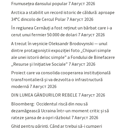
Frumusețea dansului popular
7 Август 2026
Arctica a stabilit un record istoric de căldură: aproape
34°C dincolo de Cercul Polar
7 Август 2026
În regiunea Cernăuți a fost reținut un bărbat care i-a
cerut unui fermier 50.000 de dolari
7 Август 2026
A trecut în veșnicie Oleksandr Brodovynski — unul
dintre protagoniștii expoziției foto „Chipuri simple
ale unei istorii deloc simple” a Fondului de Binefacere
„Resurse și Inițiative Sociale”
7 Август 2026
Proiect care va consolida cooperarea instituțională
transfrontalieră și va dezvolta o infrastructură
modernă
7 Август 2026
DIN LUMEA GÂNDURILOR REBELE
7 Август 2026
Bloomberg: Occidentul riscă din nou să
dezamăgească Ucraina într-un moment critic și să
rateze șansa de a opri războiul
7 Август 2026
Ghid pentru părinţi. Când ar trebui să-i cumperi