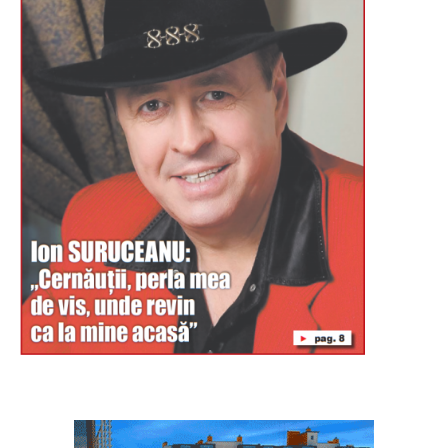
Буковина