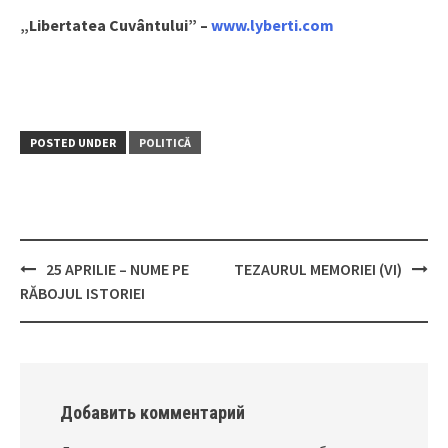
„Libertatea Cuvântului” –
www.lyberti.com
POSTED UNDER
POLITICĂ
25 APRILIE – NUME PE
TEZAURUL MEMORIEI (VI)
Post
RĂBOJUL ISTORIEI
navigation
Добавить комментарий