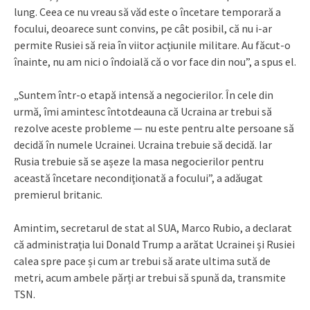
lung. Ceea ce nu vreau să văd este o încetare temporară a
focului, deoarece sunt convins, pe cât posibil, că nu i-ar
permite Rusiei să reia în viitor acțiunile militare. Au făcut-o
înainte, nu am nici o îndoială că o vor face din nou”, a spus el.
„Suntem într-o etapă intensă a negocierilor. În cele din
urmă, îmi amintesc întotdeauna că Ucraina ar trebui să
rezolve aceste probleme — nu este pentru alte persoane să
decidă în numele Ucrainei. Ucraina trebuie să decidă. Iar
Rusia trebuie să se așeze la masa negocierilor pentru
această încetare necondiţionată a focului”, a adăugat
premierul britanic.
Amintim, secretarul de stat al SUA, Marco Rubio, a declarat
că administrația lui Donald Trump a arătat Ucrainei și Rusiei
calea spre pace și cum ar trebui să arate ultima sută de
metri, acum ambele părți ar trebui să spună da, transmite
TSN.