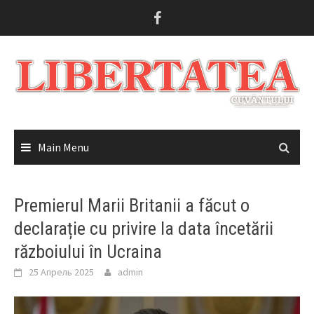
Skip
to
content
Main Menu
Premierul Marii Britanii a făcut o
declarație cu privire la data încetării
războiului în Ucraina
25 Апрель 2025
admin