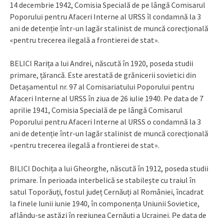
14 decembrie 1942, Comisia Specială de pe lângă Comisarul
Poporului pentru Afaceri Interne al URSS îl condamnă la 3
ani de detenție într-un lagăr stalinist de muncă corecțională
«pentru trecerea ilegală a frontierei de stat».
BELICI Rarița a lui Andrei, născută în 1920, poseda studii
primare, țărancă. Este arestată de grănicerii sovietici din
Detașamentul nr. 97 al Comisariatului Poporului pentru
Afaceri Interne al URSS în ziua de 26 iulie 1940. Pe data de 7
aprilie 1941, Comisia Specială de pe lângă Comisarul
Poporului pentru Afaceri Interne al URSS o condamnă la 3
ani de detenție într-un lagăr stalinist de muncă corecțională
«pentru trecerea ilegală a frontierei de stat».
BILICI Dochița a lui Gheorghe, născută în 1912, poseda studii
primare. În perioada interbelică se stabilește cu traiul în
satul Toporăuți, fostul județ Cernăuți al României, încadrat
la finele lunii iunie 1940, în componența Uniunii Sovietice,
aflându-se astăzi în regiunea Cernăuți a Ucrainei. Pe data de