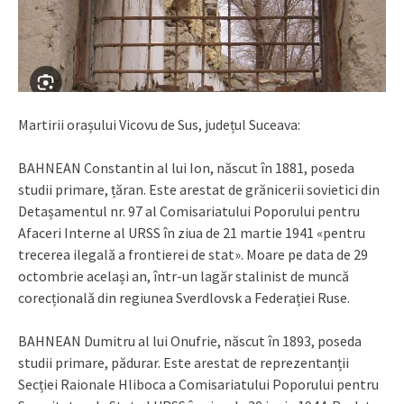
Martirii orașului Vicovu de Sus, județul Suceava:
BAHNEAN Constantin al lui Ion, născut în 1881, poseda
studii primare, țăran. Este arestat de grănicerii sovietici din
Detașamentul nr. 97 al Comisariatului Poporului pentru
Afaceri Interne al URSS în ziua de 21 martie 1941 «pentru
trecerea ilegală a frontierei de stat». Moare pe data de 29
octombrie același an, într-un lagăr stalinist de muncă
corecțională din regiunea Sverdlovsk a Federației Ruse.
BAHNEAN Dumitru al lui Onufrie, născut în 1893, poseda
studii primare, pădurar. Este arestat de reprezentanții
Secției Raionale Hliboca a Comisariatului Poporului pentru