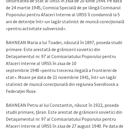
Securitatea de Stat al URSS în ziua de 20 iunie 1944. Pe data
de 24 martie 1945, Comisia Specială de pe lângă Comisarul
Poporului pentru Afaceri Interne al URSS îl condamnă la 5
ani de detenție într-un lagăr stalinist de muncă corecțională
«pentru activitate subversivă».
BAHNEAN Maria a lui Toader, născută în 1897, poseda studii
primare. Este arestată de grănicerii sovietici din
Detașamentul nr. 97 al Comisariatului Poporului pentru
Afaceri Interne al URSS în ziua de 10
septembrie 1940 «pentru trecerea ilegală a frontierei de
stat». Moare pe data de 21 noiembrie 1941, într-un lagăr
stalinist de muncă corecțională din regiunea Sverdlovsk a
Federației Ruse.
BAHNEAN Petru al lui Constantin, născut în 1922, poseda
studii primare, țăran. Este arestat de grănicerii sovietici din
Detașamentul nr. 97 al Comisariatului Poporului pentru
Afaceri Interne al URSS în ziua de 27 august 1940. Pe data de