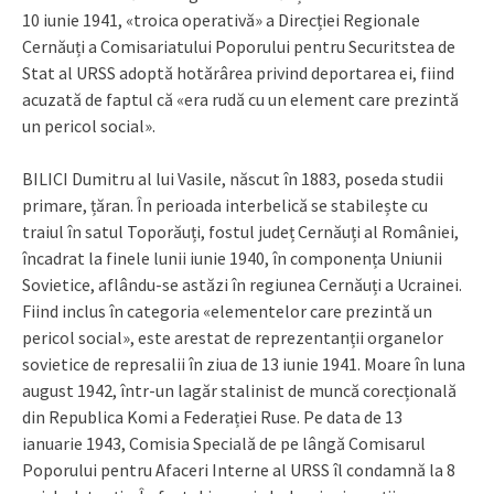
10 iunie 1941, «troica operativă» a Direcției Regionale
Cernăuți a Comisariatului Poporului pentru Securitstea de
Stat al URSS adoptă hotărârea privind deportarea ei, fiind
acuzată de faptul că «era rudă cu un element care prezintă
un pericol social».
BILICI Dumitru al lui Vasile, născut în 1883, poseda studii
primare, țăran. În perioada interbelică se stabilește cu
traiul în satul Toporăuți, fostul județ Cernăuți al României,
încadrat la finele lunii iunie 1940, în componența Uniunii
Sovietice, aflându-se astăzi în regiunea Cernăuți a Ucrainei.
Fiind inclus în categoria «elementelor care prezintă un
pericol social», este arestat de reprezentanții organelor
sovietice de represalii în ziua de 13 iunie 1941. Moare în luna
august 1942, într-un lagăr stalinist de muncă corecțională
din Republica Komi a Federației Ruse. Pe data de 13
ianuarie 1943, Comisia Specială de pe lângă Comisarul
Poporului pentru Afaceri Interne al URSS îl condamnă la 8