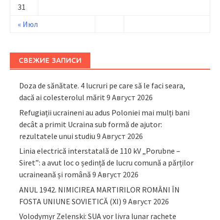
31
« Июл
СВЕЖИЕ ЗАПИСИ
Doza de sănătate. 4 lucruri pe care să le faci seara,
dacă ai colesterolul mărit
9 Август 2026
Refugiații ucraineni au adus Poloniei mai mulți bani
decât a primit Ucraina sub formă de ajutor:
rezultatele unui studiu
9 Август 2026
Linia electrică interstatală de 110 kV „Porubne –
Siret”: a avut loc o ședință de lucru comună a părților
ucraineană și română
9 Август 2026
ANUL 1942. NIMICIREA MARTIRILOR ROMÂNI ÎN
FOSTA UNIUNE SOVIETICĂ (XI)
9 Август 2026
Volodymyr Zelenski: SUA vor livra lunar rachete