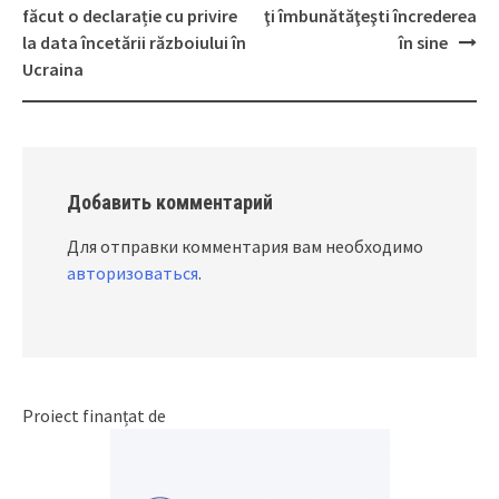
Post
făcut o declarație cu privire
ţi îmbunătăţeşti încrederea
navigation
la data încetării războiului în
în sine
Ucraina
Добавить комментарий
Для отправки комментария вам необходимо
авторизоваться
.
Proiect finanțat de