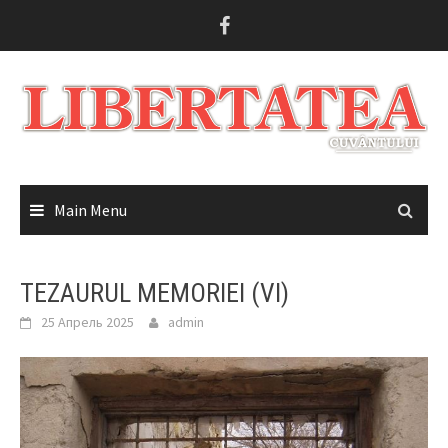
Skip
to
content
Main Menu
TEZAURUL MEMORIEI (VI)
25 Апрель 2025
admin