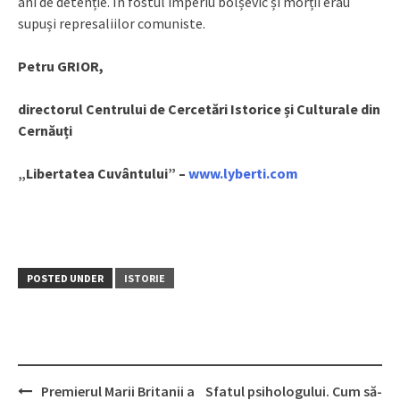
ani de detenție. În fostul imperiu bolșevic și morții erau
supuși represaliilor comuniste.
Petru GRIOR,
directorul Centrului de Cercetări Istorice și Culturale din
Cernăuți
„Libertatea Cuvântului” –
www.lyberti.com
POSTED UNDER
ISTORIE
Premierul Marii Britanii a
Sfatul psihologului. Cum să-