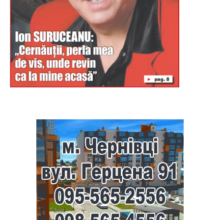
Буковина