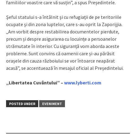
familiilor voastre care vă susțin”, a spus Președintele.
Şeful statului s-a întâlnit şi cu refugiaţii de pe teritoriile
ocupate şi din zona luptelor, care s-au oprit la Zaporijjia.
„Am vorbit despre restabilirea documentelor pierdute,
precum și despre asigurarea cu locuințe a persoanelor
strămutate în interior. Cu siguranță vom aborda aceste
probleme. Sunt convins că oamenii care și-au părăsit
orașele din cauza războiului se vor întoarce neapărat
acasă”, se accentuează în mesajul oficial al Președintelui.
„Libertatea Cuvântului” –
www.lyberti.com
POSTED UNDER
EVENIMENT