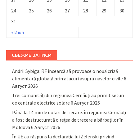
24
25
26
27
28
29
30
31
« Июл
СВЕЖИЕ ЗАПИСИ
Andrii Sybiga: RF încearcă să provoace o nouă criză
alimentară globală prin atacuri asupra navelor civile
6
Август 2026
Trei comunități din regiunea Cernăuți au primit seturi
de centrale electrice solare
6 Август 2026
Până la 14 mii de dolari de fiecare: în regiunea Cernăuți
a fost destructurată o rețea de trecere a bărbaților în
Moldova
6 Август 2026
În UE au răspuns la declarația lui Zelenski privind