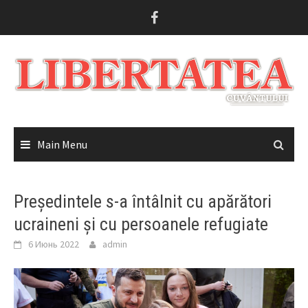
Skip
to
content
Main Menu
Președintele s-a întâlnit cu apărători
ucraineni și cu persoanele refugiate
6 Июнь 2022
admin