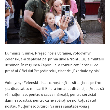
Duminică, 5 iunie, Președintele Ucrainei, Volodymyr
Zelenski, s-a deplasat pe prima linie a frontului, la militarii
ucraineni în regiunea Zaporijjia, a comunicat Serviciul de
presă al Oficiului Preşedintelui, citat de „Dzerkalo tyjnia”.
Volodymyr Zelenski a luat cunoştinţă de situația de pe front
și a discutat cu militarii. El le-a înmânat distincţii. „Vreau să
vă mulțumesc pentru o cauza măreaţă, pentru serviciul
dumneavoastră, pentru că ne apăraţi pe noi toți, statul
nostru. Mulțumesc tuturor. Vă urez sănătate vouă și