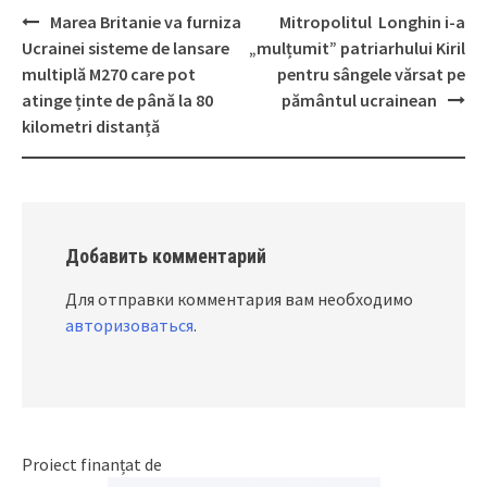
Marea Britanie va furniza
Mitropolitul Longhin i-a
Post
Ucrainei sisteme de lansare
„mulțumit” patriarhului Kiril
navigation
multiplă M270 care pot
pentru sângele vărsat pe
atinge ținte de până la 80
pământul ucrainean
kilometri distanță
Добавить комментарий
Для отправки комментария вам необходимо
авторизоваться
.
Proiect finanțat de