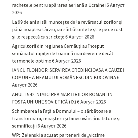
rachetele pentru apărarea aeriană a Ucrainei
6 Август
2026
La 99 de ani ai săi muncește de la revărsatul zorilor și
până noaptea târziu, iar sărbătorile le știe pe de rost
și le respectă cu strictețe
6 Август 2026
Agricultorii din regiunea Cernăuți au început
semănatul rapiței de toamnă mai devreme decât
termenele optime
6 Август 2026
IANCU FLONDOR: SERVIREA CREDINCIOASĂ A CAUZEI
COMUNE A NEAMULUI ROMÂNESC DIN BUCOVINA
6
Август 2026
ANUL 1942. NIMICIREA MARTIRILOR ROMÂNI ÎN
FOSTA UNIUNE SOVIETICĂ (IX)
6 Август 2026
Schimbarea la Față a Domnului – o sărbătoare a
transformării, renașterii și binecuvântării. Istorie și
semnificații
6 Август 2026
WP: Zelenski a acuzat partenerii de „victime