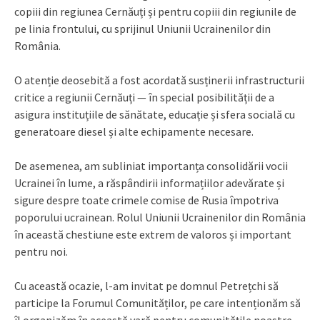
copiii din regiunea Cernăuți și pentru copiii din regiunile de
pe linia frontului, cu sprijinul Uniunii Ucrainenilor din
România.
O atenție deosebită a fost acordată susținerii infrastructurii
critice a regiunii Cernăuți — în special posibilității de a
asigura instituțiile de sănătate, educație și sfera socială cu
generatoare diesel și alte echipamente necesare.
De asemenea, am subliniat importanța consolidării vocii
Ucrainei în lume, a răspândirii informațiilor adevărate și
sigure despre toate crimele comise de Rusia împotriva
poporului ucrainean. Rolul Uniunii Ucrainenilor din România
în această chestiune este extrem de valoros și important
pentru noi.
Cu această ocazie, l-am invitat pe domnul Petrețchi să
participe la Forumul Comunităților, pe care intenționăm să