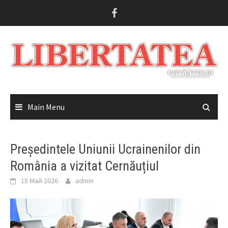
Skip
to
content
Main Menu
Președintele Uniunii Ucrainenilor din
România a vizitat Cernăuțiul
15 Май 2026
admin