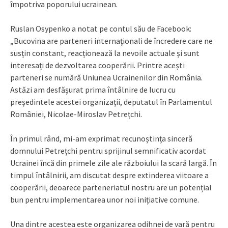
împotriva poporului ucrainean.
Ruslan Osypenko a notat pe contul său de Facebook:
„Bucovina are parteneri internaționali de încredere care ne
susțin constant, reacționează la nevoile actuale și sunt
interesați de dezvoltarea cooperării. Printre acești
parteneri se numără Uniunea Ucrainenilor din România.
Astăzi am desfășurat prima întâlnire de lucru cu
președintele acestei organizații, deputatul în Parlamentul
României, Nicolae-Miroslav Petrețchi.
În primul rând, mi-am exprimat recunoștința sinceră
domnului Petrețchi pentru sprijinul semnificativ acordat
Ucrainei încă din primele zile ale războiului la scară largă. În
timpul întâlnirii, am discutat despre extinderea viitoare a
cooperării, deoarece parteneriatul nostru are un potențial
bun pentru implementarea unor noi inițiative comune.
Una dintre acestea este organizarea odihnei de vară pentru