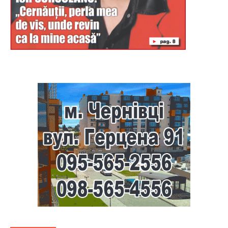
Буковина