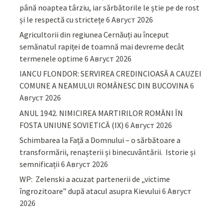
până noaptea târziu, iar sărbătorile le știe pe de rost
și le respectă cu strictețe
6 Август 2026
Agricultorii din regiunea Cernăuți au început
semănatul rapiței de toamnă mai devreme decât
termenele optime
6 Август 2026
IANCU FLONDOR: SERVIREA CREDINCIOASĂ A CAUZEI
COMUNE A NEAMULUI ROMÂNESC DIN BUCOVINA
6
Август 2026
ANUL 1942. NIMICIREA MARTIRILOR ROMÂNI ÎN
FOSTA UNIUNE SOVIETICĂ (IX)
6 Август 2026
Schimbarea la Față a Domnului – o sărbătoare a
transformării, renașterii și binecuvântării. Istorie și
semnificații
6 Август 2026
WP: Zelenski a acuzat partenerii de „victime
îngrozitoare” după atacul asupra Kievului
6 Август
2026