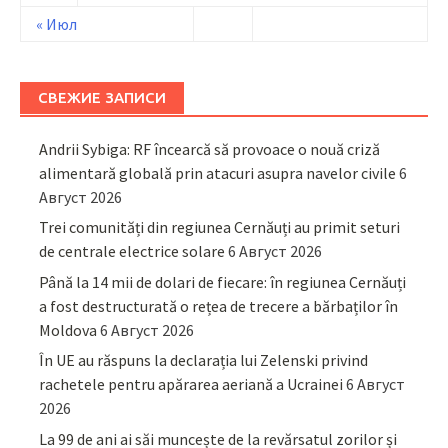
« Июл
СВЕЖИЕ ЗАПИСИ
Andrii Sybiga: RF încearcă să provoace o nouă criză
alimentară globală prin atacuri asupra navelor civile
6
Август 2026
Trei comunități din regiunea Cernăuți au primit seturi
de centrale electrice solare
6 Август 2026
Până la 14 mii de dolari de fiecare: în regiunea Cernăuți
a fost destructurată o rețea de trecere a bărbaților în
Moldova
6 Август 2026
În UE au răspuns la declarația lui Zelenski privind
rachetele pentru apărarea aeriană a Ucrainei
6 Август
2026
La 99 de ani ai săi muncește de la revărsatul zorilor și