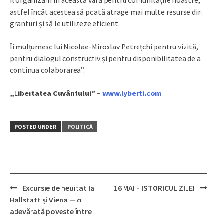
îl organizăm în această vară pentru comunitățile noastre,
astfel încât acestea să poată atrage mai multe resurse din
granturi și să le utilizeze eficient.
Îi mulțumesc lui Nicolae-Miroslav Petrețchi pentru vizită,
pentru dialogul constructiv și pentru disponibilitatea de a
continua colaborarea”.
„Libertatea Cuvântului” –
www.lyberti.com
POSTED UNDER
POLITICĂ
Excursie de neuitat la
16 MAI – ISTORICUL ZILEI
Post
Hallstatt și Viena — o
navigation
adevărată poveste între