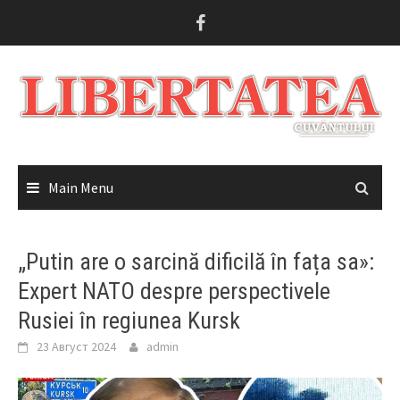
Skip
to
content
Main Menu
„Putin are o sarcină dificilă în fața sa»:
Expert NATO despre perspectivele
Rusiei în regiunea Kursk
23 Август 2024
admin