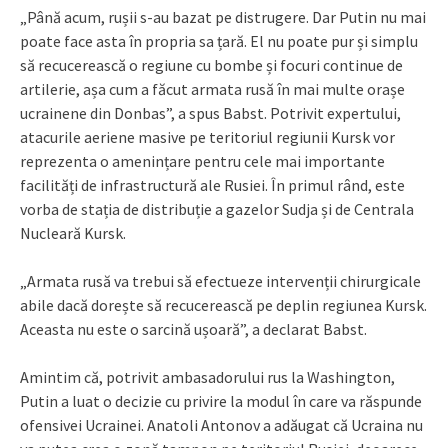
„Până acum, rușii s-au bazat pe distrugere. Dar Putin nu mai
poate face asta în propria sa țară. El nu poate pur și simplu
să recucerească o regiune cu bombe și focuri continue de
artilerie, așa cum a făcut armata rusă în mai multe orașe
ucrainene din Donbas”, a spus Babst. Potrivit expertului,
atacurile aeriene masive pe teritoriul regiunii Kursk vor
reprezenta o amenințare pentru cele mai importante
facilități de infrastructură ale Rusiei. În primul rând, este
vorba de stația de distribuție a gazelor Sudja și de Centrala
Nucleară Kursk.
„Armata rusă va trebui să efectueze intervenții chirurgicale
abile dacă dorește să recucerească pe deplin regiunea Kursk.
Aceasta nu este o sarcină ușoară”, a declarat Babst.
Amintim că, potrivit ambasadorului rus la Washington,
Putin a luat o decizie cu privire la modul în care va răspunde
ofensivei Ucrainei. Anatoli Antonov a adăugat că Ucraina nu