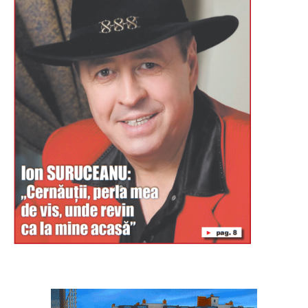
Буковина