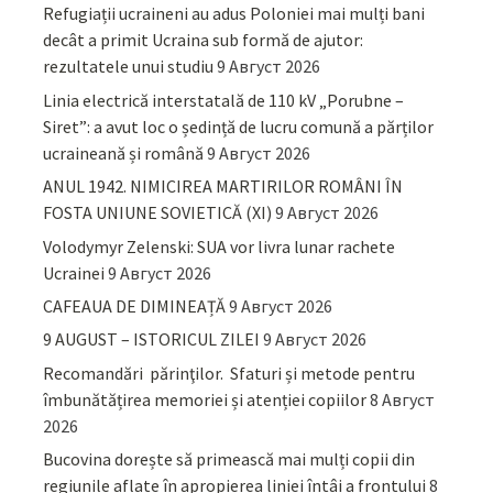
Refugiații ucraineni au adus Poloniei mai mulți bani
decât a primit Ucraina sub formă de ajutor:
rezultatele unui studiu
9 Август 2026
Linia electrică interstatală de 110 kV „Porubne –
Siret”: a avut loc o ședință de lucru comună a părților
ucraineană și română
9 Август 2026
ANUL 1942. NIMICIREA MARTIRILOR ROMÂNI ÎN
FOSTA UNIUNE SOVIETICĂ (XI)
9 Август 2026
Volodymyr Zelenski: SUA vor livra lunar rachete
Ucrainei
9 Август 2026
CAFEAUA DE DIMINEAȚĂ
9 Август 2026
9 AUGUST – ISTORICUL ZILEI
9 Август 2026
Recomandări părinţilor. Sfaturi și metode pentru
îmbunătățirea memoriei și atenției copiilor
8 Август
2026
Bucovina dorește să primească mai mulți copii din
regiunile aflate în apropierea liniei întâi a frontului
8