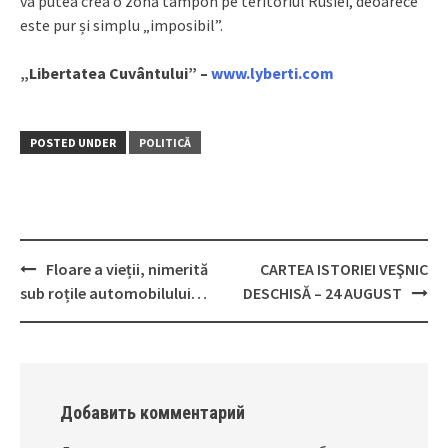
va putea crea o zonă tampon pe teritoriul Rusiei, deoarece
este pur și simplu „imposibil”.
„Libertatea Cuvântului” –
www.lyberti.com
POSTED UNDER
POLITICĂ
Floare a vieții, nimerită
CARTEA ISTORIEI VEŞNIC
Post
sub roțile automobilului…
DESCHISĂ – 24 AUGUST
navigation
Добавить комментарий