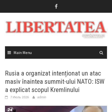
Skip
to
content
Main Menu
Rusia a organizat intenționat un atac
masiv înaintea summit-ului NATO: ISW
a explicat scopul Kremlinului
7 Июль 2026
admin