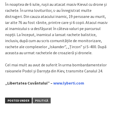
În noaptea de 6 iulie, rușii au atacat masiv Kievul cu drone și
rachete. În urma loviturilor, s-au înregistrat multe
distrugeri. Din cauza atacului inamic, 19 persoane au murit,
iar alte 76 au fost rănite, printre care și 6 copii. Atacul masiv
al inamicului s-a desfășurat în câteva valuri pe parcursul
nopții. La început, inamicul a lansat rachete balistice,
inclusiv, după cum au scris comunitățile de monitorizare,
rachete ale complexelor „Iskander”, „Țircon” și S-400. După
aceasta au urmat rachetele de croazieră și dronele.
Cel mai mult au avut de suferit în urma bombardamentelor
raioanele Podol și Darnyța din Kiev, transmite Canalul 24.
„Libertatea Cuvântului” –
www.lyberti.com
POSTED UNDER
POLITICĂ