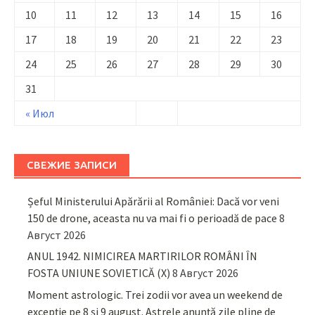
10
11
12
13
14
15
16
17
18
19
20
21
22
23
24
25
26
27
28
29
30
31
« Июл
СВЕЖИЕ ЗАПИСИ
Șeful Ministerului Apărării al României: Dacă vor veni
150 de drone, aceasta nu va mai fi o perioadă de pace
8
Август 2026
ANUL 1942. NIMICIREA MARTIRILOR ROMÂNI ÎN
FOSTA UNIUNE SOVIETICĂ (X)
8 Август 2026
Moment astrologic. Trei zodii vor avea un weekend de
excepție pe 8 și 9 august. Astrele anunță zile pline de