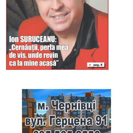
Буковина