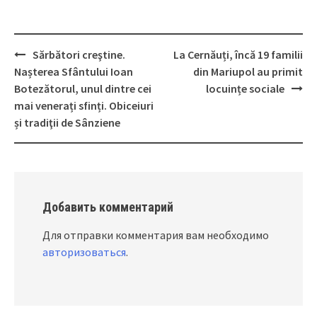
Sărbători creştine.
La Cernăuți, încă 19 familii
Post
Nașterea Sfântului Ioan
din Mariupol au primit
navigation
Botezătorul, unul dintre cei
locuințe sociale
mai venerați sfinți. Obiceiuri
și tradiţii de Sânziene
Добавить комментарий
Для отправки комментария вам необходимо
авторизоваться
.