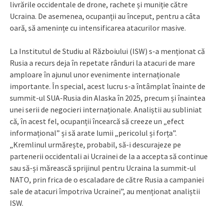
livrările occidentale de drone, rachete și muniție către
Ucraina. De asemenea, ocupanții au început, pentru a câta
oară, să amenințe cu intensificarea atacurilor masive.
La Institutul de Studiu al Războiului (ISW) s-a menționat că
Rusia a recurs deja în repetate rânduri la atacuri de mare
amploare în ajunul unor evenimente internaționale
importante. În special, acest lucru s-a întâmplat înainte de
summit-ul SUA-Rusia din Alaska în 2025, precum și înaintea
unei serii de negocieri internaționale. Analiștii au subliniat
că, în acest fel, ocupanții încearcă să creeze un „efect
informațional” și să arate lumii „pericolul și forța”.
„Kremlinul urmărește, probabil, să-i descurajeze pe
partenerii occidentali ai Ucrainei de la a accepta să continue
sau să-și mărească sprijinul pentru Ucraina la summit-ul
NATO, prin frica de o escaladare de către Rusia a campaniei
sale de atacuri împotriva Ucrainei”, au menționat analiștii
ISW.