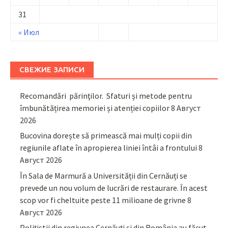
31
« Июл
СВЕЖИЕ ЗАПИСИ
Recomandări părinţilor. Sfaturi și metode pentru
îmbunătățirea memoriei și atenției copiilor
8 Август
2026
Bucovina dorește să primească mai mulți copii din
regiunile aflate în apropierea liniei întâi a frontului
8
Август 2026
În Sala de Marmură a Universității din Cernăuți se
prevede un nou volum de lucrări de restaurare. În acest
scop vor fi cheltuite peste 11 milioane de grivne
8
Август 2026
Polițiștii din regiunea Cernăuți și din România au făcut