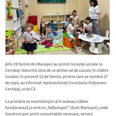
Alte 19 familii din Mariupol au primit locuințe sociale la
Cernăuți. Datorită celui de-al doilea val de cazare, în clădire
locuiesc în prezent 52 de familii, printre care se numără 37
de copii, au informat reprezentanții Consiliului Orășenesc
Cernăuți, scrie C4.
La primărie se reamintește că în aceeași clădire
funcționează și centrul „YaMariupol” (Sunt Mariupol), unde
locuitorii pot primi consultațiile necesare, servicii