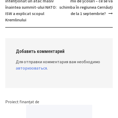
Post
intenționat un atac masiv
mii de școlari – ce se va
navigation
înaintea summit-ului NATO:
schimba în regiunea Cernăuți
ISW a explicat scopul
de la 1 septembrie?
Kremlinului
Добавить комментарий
Для отправки комментария вам необходимо
авторизоваться
.
Proiect finanțat de