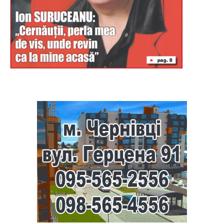
Буковина