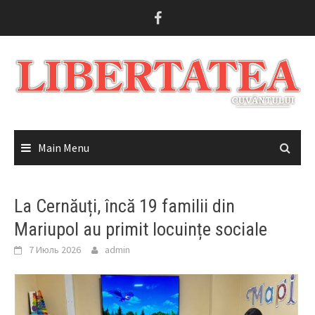
Skip
to
content
Main Menu
La Cernăuți, încă 19 familii din
Mariupol au primit locuințe sociale
7 Июль 2026
admin