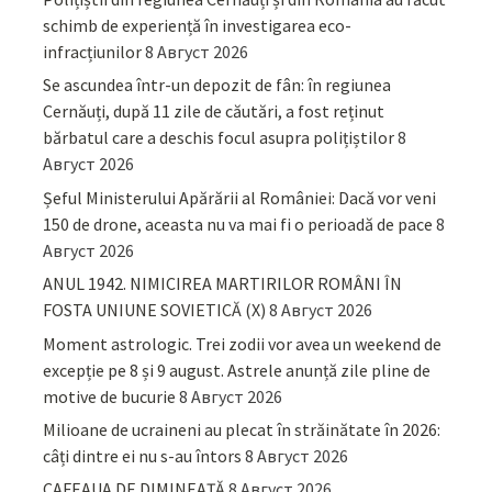
schimb de experiență în investigarea eco-
infracțiunilor
8 Август 2026
Se ascundea într-un depozit de fân: în regiunea
Cernăuți, după 11 zile de căutări, a fost reținut
bărbatul care a deschis focul asupra polițiștilor
8
Август 2026
Șeful Ministerului Apărării al României: Dacă vor veni
150 de drone, aceasta nu va mai fi o perioadă de pace
8
Август 2026
ANUL 1942. NIMICIREA MARTIRILOR ROMÂNI ÎN
FOSTA UNIUNE SOVIETICĂ (X)
8 Август 2026
Moment astrologic. Trei zodii vor avea un weekend de
excepție pe 8 și 9 august. Astrele anunță zile pline de
motive de bucurie
8 Август 2026
Milioane de ucraineni au plecat în străinătate în 2026:
câți dintre ei nu s-au întors
8 Август 2026
CAFEAUA DE DIMINEAȚĂ
8 Август 2026