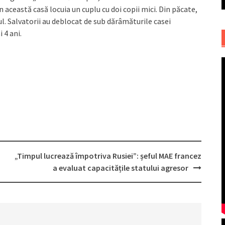
În această casă locuia un cuplu cu doi copii mici. Din păcate,
lul. Salvatorii au deblocat de sub dărâmăturile casei
i 4 ani.
„Timpul lucrează împotriva Rusiei”: șeful MAE francez
a evaluat capacitățile statului agresor