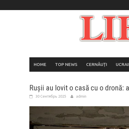
Skip
to
content
HOME
TOP NEWS
CERNĂUȚI
UCRA
Rușii au lovit o casă cu o dronă: a
30 Сентябрь 2025
admin