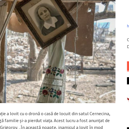
h
C
D
e a lovit cu o dronă o casă de locuit din satul Cernecina,
 familie și-a pierdut viața. Acest lucru a fost anunțat de
Grigorov. „În această noapte, inamicul a lovit în mod