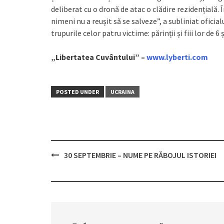
deliberat cu o dronă de atac o clădire rezidențială. 
nimeni nu a reușit să se salveze”, a subliniat oficia
trupurile celor patru victime: părinții și fiii lor de 6 ș
„Libertatea Cuvântului” –
www.lyberti.com
POSTED UNDER
UCRAINA
30 SEPTEMBRIE – NUME PE RĂBOJUL ISTORIEI
Post
navigation