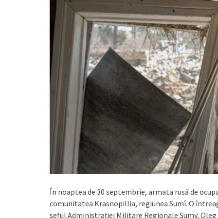
În noaptea de 30 septembrie, armata rusă de ocupați
comunitatea Krasnopillia, regiunea Sumî. O întreagă
șeful Administrației Militare Regionale Sumy, Oleg 