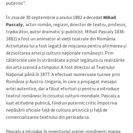
puternic”.
În ziua de 30 septembrie a anului 1882 a decedat
Mihail
Pascaly
, actor român, regizor, director de teatru, profesor,
traducător, autor dramatic și publicist. Mihail Pascaly 1836-
1882) a fost un animator al vieții teatrale din România.
Activitatea lui a fost legată de mișcarea pentru afirmarea și
dezvoltarea artei și culturii naționale românești. Prin
călătoriile sale în străinătate a ținut legătura cu realizările
din arta scenică a timpului. A fost director al Teatrului
Naţional până în 1877. A efectuat numeroase turnee prin
România și Austro-Ungaria, în care a propagat mesajul
artei autentice, dar a făcut eforturi și pentru a introduce
teatrul românesc în circuitul culturii mondiale. Pascaly a
luat atitudine publică, fiind un puternic critic împotriva
nepăsării oficiale față de cultura artistică și față de
comercializarea teatrului din perioada sa.
Pascaly a introdus în repertoriul scenei românești marea