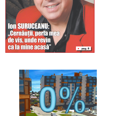
Буковина