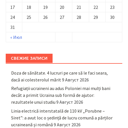
17
18
19
20
21
22
23
24
25
26
27
28
29
30
31
« Июл
СВЕЖИЕ ЗАПИСИ
Doza de sănătate. 4 lucruri pe care să le faci seara,
dacă ai colesterolul mărit
9 Август 2026
Refugiații ucraineni au adus Poloniei mai mulți bani
decât a primit Ucraina sub formă de ajutor:
rezultatele unui studiu
9 Август 2026
Linia electrică interstatală de 110 kV „Porubne –
Siret”: a avut loc o ședință de lucru comună a părților
ucraineană și română
9 Август 2026