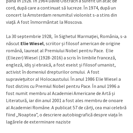
până în 1926. În 1964 David Oistrach a suferit un atac de
cord, după care a continuat să lucreze. În 1974, după un
concert la Amsterdam renumitul violonist s-a stins din
viaţă. A fost înmormântat la Moscova.
La 30 septembrie 1928, în Sighetul Marmaţiei, România, s-a
născut
Elie Wiesel
, scriitor și filosof american de origine
română, laureat al Premiului Nobel pentru Pace. Elie
(Eliezer) Wiesel (1928-2016) a scris în limbile franceză,
engleză, idiș și ebraică, a fost eseist și filosof umanist,
activist în domeniul drepturilor omului. A fost
supraviețuitor al Holocaustului. În anul 1986 Elie Wiesel a
fost distins cu Premiul Nobel pentru Pace. În anul 1996 a
fost numit membru al Academiei Americane de Artă și
Literatură, iar din anul 2001 a fost ales membru de onoare
al Academiei Române. A publicat 57 de cărți, cea mai celebră
fiind „Noaptea”, o descriere autobiografică despre viața în
lagărele de exterminare naziste