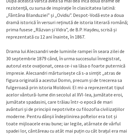
După această vârstă avea să mai dea încă două drame de
rezistență, cu sursa de inspirație în clasicitatea latină:
„Fântâna Blanduziei” și „Ovidiu”. Despot-Vodă este a doua
dramă istorică în versuri reținută de istoria literară română;
prima fusese „Răzvan și Vidra”, de B.P. Hașdeu, scrisă și
reprezentată cu 12 ani înainte, în 1867.
Drama lui Alecsandri vede luminile rampei în seara zilei de
30 septembrie 1879 când, în urma succesului înregistrat,
autorul este ovaționat, ceea ce-i va lăsa o foarte puternică
impresie. Alecsandri mărturisește că s-a simțit „atras de
figura originală a acestui Domn, precum și de trecerea sa
fulgeroasă prin istoria Moldovii. El mi-a reprezentat tipul
acelor vântură-lume din secolul al XVI-lea, jumătate eroi,
jumătate spadasini, care trăiau într-o epocă de mari
avânturi și de principii nepotrivite cu filozofia civilizațiilor
moderne. Pentru dânșii îndeplinirea poftelor era tot și
toate mijloacele erau bune; iar legile, atârnate de vârful
spadei lor, cântăreau cu atât mai puțin cu cât brațul era mai