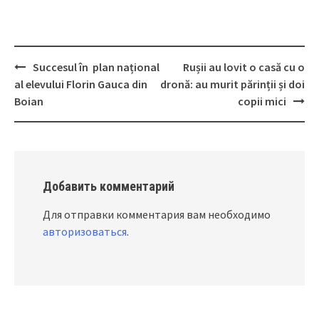
Succesul în plan național
Rușii au lovit o casă cu o
Post
al elevului Florin Gauca din
dronă: au murit părinții și doi
navigation
Boian
copii mici
Добавить комментарий
Для отправки комментария вам необходимо
авторизоваться
.