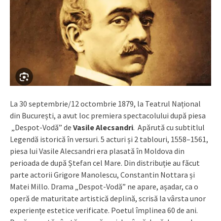
La 30 septembrie/12 octombrie 1879, la Teatrul Național
din București, a avut loc premiera spectacolului după piesa
„Despot-Vodă” de
Vasile Alecsandri
. Apărută cu subtitlul
Legendă istorică în versuri. 5 acturi și 2 tablouri, 1558–1561,
piesa lui Vasile Alecsandri era plasată în Moldova din
perioada de după Ștefan cel Mare. Din distribuție au făcut
parte actorii Grigore Manolescu, Constantin Nottara și
Matei Millo. Drama „Despot-Vodă” ne apare, așadar, ca o
operă de maturitate artistică deplină, scrisă la vârsta unor
experiențe estetice verificate. Poetul împlinea 60 de ani.