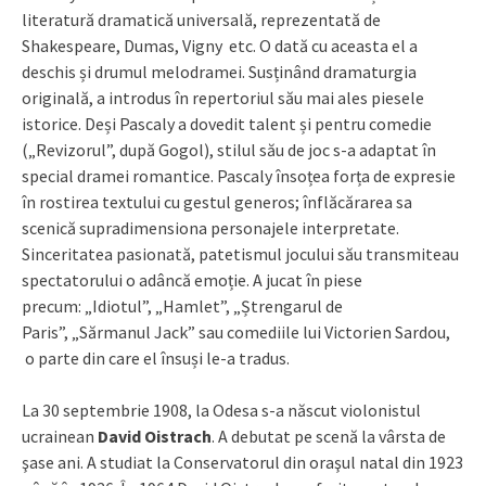
literatură dramatică universală, reprezentată de
Shakespeare, Dumas, Vigny etc. O dată cu aceasta el a
deschis și drumul melodramei. Susținând dramaturgia
originală, a introdus în repertoriul său mai ales piesele
istorice. Deși Pascaly a dovedit talent și pentru comedie
(„Revizorul”, după Gogol), stilul său de joc s-a adaptat în
special dramei romantice. Pascaly însoțea forța de expresie
în rostirea textului cu gestul generos; înflăcărarea sa
scenică supradimensiona personajele interpretate.
Sinceritatea pasionată, patetismul jocului său transmiteau
spectatorului o adâncă emoție. A jucat în piese
precum: „Idiotul”, „Hamlet”, „Ștrengarul de
Paris”, „Sărmanul Jack” sau comediile lui Victorien Sardou,
o parte din care el însuși le-a tradus.
La 30 septembrie 1908, la Odesa s-a născut violonistul
ucrainean
David Oistrach
. A debutat pe scenă la vârsta de
şase ani. A studiat la Conservatorul din oraşul natal din 1923