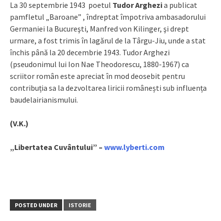
La 30 septembrie 1943 poetul
Tudor Arghezi
a publicat
pamfletul „Baroane” , îndreptat împotriva ambasadorului
Germaniei la Bucureşti, Manfred von Kilinger, şi drept
urmare, a fost trimis în lagărul de la Târgu-Jiu, unde a stat
închis până la 20 decembrie 1943. Tudor Arghezi
(pseudonimul lui Ion Nae Theodorescu, 1880-1967) ca
scriitor român este apreciat în mod deosebit pentru
contribuția sa la dezvoltarea liricii românești sub influența
baudelairianismului.
(V.K.)
„Libertatea Cuvântului” –
www.lyberti.com
POSTED UNDER
ISTORIE