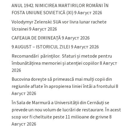
ANUL 1942. NIMICIREA MARTIRILOR ROMÂNI ÎN
FOSTA UNIUNE SOVIETICĂ (XI)
9 Август 2026
Volodymyr Zelenski: SUA vor livra lunar rachete
Ucrainei
9 Август 2026
CAFEAUA DE DIMINEAȚĂ
9 Август 2026
9 AUGUST – ISTORICUL ZILEI
9 Август 2026
Recomandări părinţilor. Sfaturi și metode pentru
îmbunătățirea memoriei și atenției copiilor
8 Август
2026
Bucovina dorește să primească mai mulți copii din
regiunile aflate în apropierea liniei întâi a frontului
8
Август 2026
În Sala de Marmură a Universității din Cernăuți se
prevede un nou volum de lucrări de restaurare. În acest
scop vor fi cheltuite peste 11 milioane de grivne
8
Август 2026