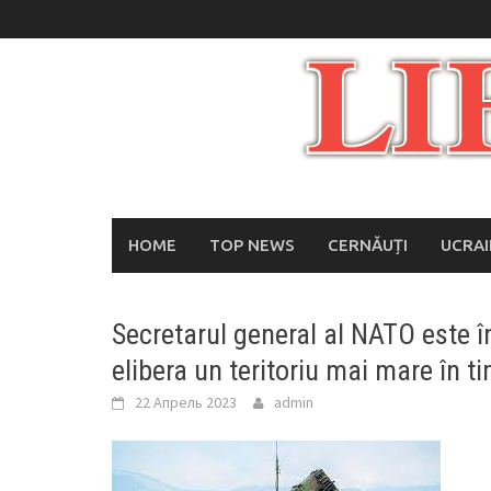
Skip
to
content
HOME
TOP NEWS
CERNĂUȚI
UCRA
Secretarul general al NATO este 
elibera un teritoriu mai mare în t
22 Апрель 2023
admin