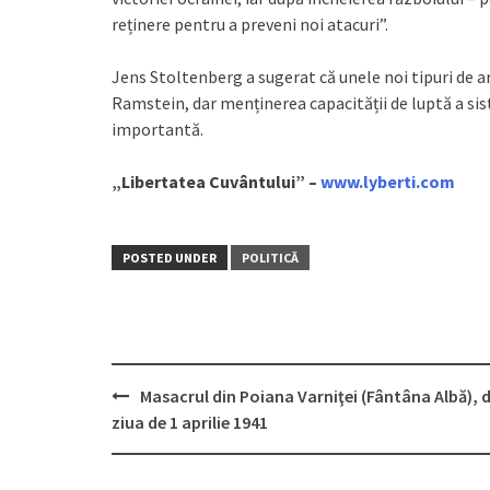
reținere pentru a preveni noi atacuri”.
Jens Stoltenberg a sugerat că unele noi tipuri de a
Ramstein, dar menținerea capacității de luptă a si
importantă.
„Libertatea Cuvântului” –
www.lyberti.com
POSTED UNDER
POLITICĂ
Masacrul din Poiana Varniţei (Fântâna Albă), 
Post
ziua de 1 aprilie 1941
navigation