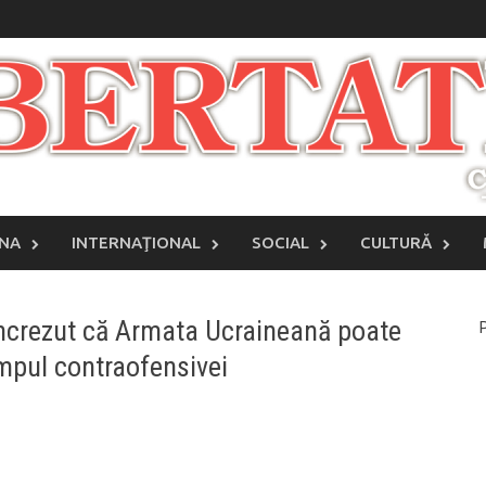
INA
INTERNAŢIONAL
SOCIAL
CULTURĂ
încrezut că Armata Ucraineană poate
P
impul contraofensivei