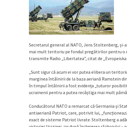
Secretarul general al NATO, Jens Stoltenberg, și-a
mai mult teritoriu pe fondul pregătirilor pentru o
transmite Radio „Libertatea”, citat de „Evropeiska
„Sunt sigur că acum ei vor putea elibera un teritori
marginea întâlnirii de la baza aeriană Ramstein din
în timpul întâlnirii a fost evidența „tuturor posibili
ucrainenii pentru a putea recâștiga mai mult pămâ
Conducătorul NATO a remarcat că Germania și State
antiaeriană Patriot, care, potrivit lui, „funcționeaz
exact de sisteme Patriot livrate. Stoltenberg a ad
victoriei Ucrainei, iar după încheierea războiului – 