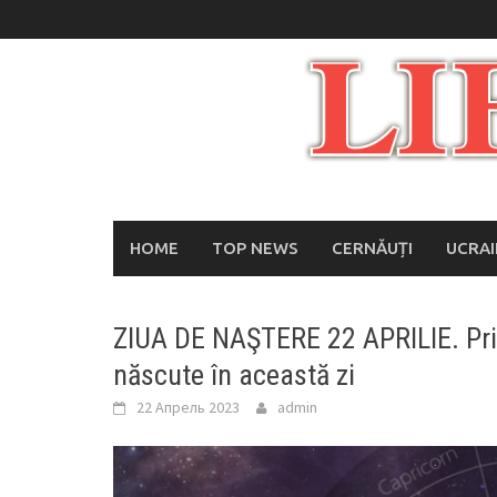
Skip
to
content
HOME
TOP NEWS
CERNĂUȚI
UCRA
ZIUA DE NAŞTERE 22 APRILIE. Pri
născute în această zi
22 Апрель 2023
admin