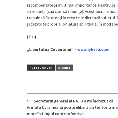
recompensate şi mult mai importante. Pentru cei nă
să renunţe (sau cum să renunţe). Acest lucru le poate
trebuie să fie atenţi la ceea ce le dictează sufletul.
şi dezvolte propria lor latură spirituală, în mod spe
(T.L.)
„Libertatea Cuvântului” –
www.lyberti.com
POSTED UNDER
DIVERSE
Secretarul general al NATO este încrezut că
Post
Armata Ucraineană poate elibera un teritoriu ma
navigation
mare în timpul contraofensivei