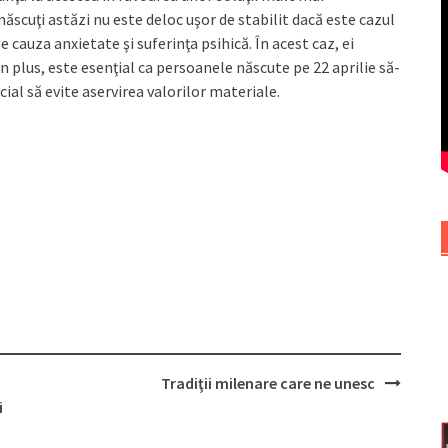
scuţi astăzi nu este deloc uşor de stabilit dacă este cazul
 cauza anxietate şi suferinţa psihică. În acest caz, ei
 În plus, este esenţial ca persoanele născute pe 22 aprilie să-
cial să evite aservirea valorilor materiale.
Tradiţii milenare care ne unesc
i