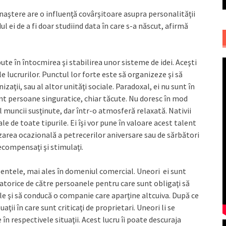
 naştere are o influenţă covârşitoare asupra personalităţii
 ei de a fi doar studiind data în care s-a născut, afirmă
te în întocmirea şi stabilirea unor sisteme de idei. Aceşti
e lucrurilor. Punctul lor forte este să organizeze şi să
izaţii, sau al altor unităţi sociale. Paradoxal, ei nu sunt în
nt persoane singuratice, chiar tăcute. Nu doresc în mod
ul muncii susţinute, dar într-o atmosferă relaxată. Nativii
le de toate tipurile. Ei îşi vor pune în valoare acest talent
nizarea ocazională a petrecerilor aniversare sau de sărbători
 recompensaţi şi stimulaţi.
talentele, mai ales în domeniul comercial. Uneori ei sunt
atorice de către persoanele pentru care sunt obligaţi să
ele şi să conducă o companie care aparţine altcuiva. După ce
tuaţii în care sunt criticaţi de proprietari. Uneori li se
 în respectivele situaţii. Acest lucru îi poate descuraja