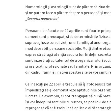
Numerologii şi astrologii sunt de părere că ziua de
şi ne putem face o părere despre o persoană şi modul
„
Secretul numerelor”.
Persoanele născute pe 22 aprilie sunt foarte pricepu
oameni sunt preocupaţi şi de determinările fizice al
supravegheze cursul vieţii unei familii, al unor organ
mod deosebit persoane sociabile. Mulţi dintre ei su
expres să atragă atenţia asupra lor. Ei deţin secret
sunt înzestraţi cu talentul de a organiza roluri socia
şi în situaţii profesionale sau familiale. Prin orga
din cadrul familiei, nativii acestei zile se vor simţi
Cei născuţi pe 22 aprilie trebuie să îşi folosească 
împiedicaţi să-şi demonstreze aptitudinile organiz
lucreze. De exemplu, ei pot fi angajaţi să pună baz
îşi vor îndeplini sarcinile cu succes, se pot lovi de si
reproşează că ar fi trebuit să aplice o altă strategie