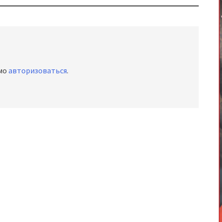
имо
авторизоваться
.