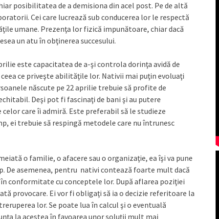
hiar posibilitatea de a demisiona din acel post. Pe de altă
boratorii. Cei care lucrează sub conducerea lor le respectă
tăţile umane. Prezenţa lor fizică impunătoare, chiar dacă
desea un atu în obţinerea succesului.
rilie este capacitatea de a-şi controla dorinţa avidă de
ceea ce priveşte abilităţile lor. Nativii mai puţin evoluaţi
Persoanele născute pe 22 aprilie trebuie să profite de
chitabil. Deşi pot fi fascinaţi de bani şi au putere
 celor care îi admiră. Este preferabil să le studieze
timp, ei trebuie să respingă metodele care nu întrunesc
eiată o familie, o afacere sau o organizaţie, ea îşi va pune
imp. De asemenea, pentru nativi contează foarte mult dacă
ă în conformitate cu conceptele lor. După aflarea poziţiei
ată provocare. Ei vor fi obligaţi să ia o decizie referitoare la
treruperea lor. Se poate lua în calcul şi o eventuală
unţa la acestea în favoarea unor soluţii mult mai