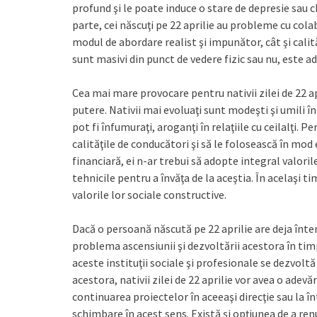
profund şi le poate induce o stare de depresie sau c
parte, cei născuţi pe 22 aprilie au probleme cu cola
modul de abordare realist şi impunător, cât şi cali
sunt masivi din punct de vedere fizic sau nu, este a
Cea mai mare provocare pentru nativii zilei de 22 ap
putere. Nativii mai evoluaţi sunt modeşti şi umili în 
pot fi înfumuraţi, aroganţi în relaţiile cu ceilalţi. 
calităţile de conducători şi să le folosească în mod e
financiară, ei n-ar trebui să adopte integral valorile
tehnicile pentru a învăţa de la aceştia. În acelaşi 
valorile lor sociale constructive.
Dacă o persoană născută pe 22 aprilie are deja întem
problema ascensiunii şi dezvoltării acestora în t
aceste instituţii sociale şi profesionale se dezvolt
acestora, nativii zilei de 22 aprilie vor avea o adevăr
continuarea proiectelor în aceeaşi direcţie sau la în
schimbare în acest sens. Există şi opţiunea de a ren