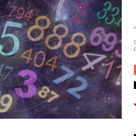
h
C
D