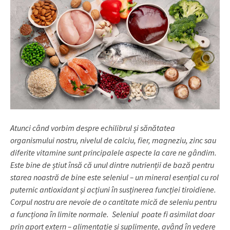
Atunci când vorbim despre echilibrul și sănătatea
organismului nostru, nivelul de calciu, fier, magneziu, zinc sau
diferite vitamine sunt principalele aspecte la care ne gândim.
Este bine de știut însă că unul dintre nutrienții de bază pentru
starea noastră de bine este seleniul – un mineral esențial cu rol
puternic antioxidant și acțiuni în susținerea funcției tiroidiene.
Corpul nostru are nevoie de o cantitate mică de seleniu pentru
a funcționa în limite normale. Seleniul poate fi asimilat doar
prin aport extern – alimentație și suplimente, având în vedere