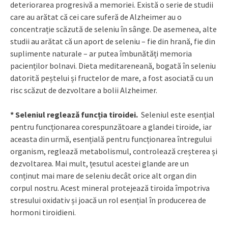
deteriorarea progresivă a memoriei. Există o serie de studii
care au arătat că cei care suferă de Alzheimer au o
concentrație scăzută de seleniu în sânge. De asemenea, alte
studii au arătat că un aport de seleniu – fie din hrană, fie din
suplimente naturale – ar putea îmbunătăți memoria
pacienților bolnavi. Dieta meditareneană, bogată în seleniu
datorită peștelui și fructelor de mare, a fost asociată cu un
risc scăzut de dezvoltare a bolii Alzheimer.
* Seleniul reglează funcția tiroidei.
Seleniul este esențial
pentru funcționarea corespunzătoare a glandei tiroide, iar
aceasta din urmă, esențială pentru funcționarea întregului
organism, reglează metabolismul, controlează creșterea și
dezvoltarea. Mai mult, țesutul acestei glande are un
conținut mai mare de seleniu decât orice alt organ din
corpul nostru. Acest mineral protejează tiroida împotriva
stresului oxidativ și joacă un rol esențial în producerea de
hormoni tiroidieni.