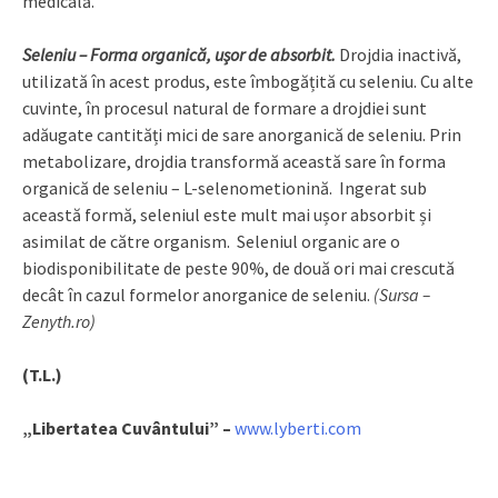
medicală.
Seleniu – Forma organică, ușor de absorbit.
Drojdia inactivă,
utilizată în acest produs, este îmbogățită cu seleniu. Cu alte
cuvinte, în procesul natural de formare a drojdiei sunt
adăugate cantități mici de sare anorganică de seleniu. Prin
metabolizare, drojdia transformă această sare în forma
organică de seleniu – L-selenometionină. Ingerat sub
această formă, seleniul este mult mai ușor absorbit și
asimilat de către organism. Seleniul organic are o
biodisponibilitate de peste 90%, de două ori mai crescută
decât în cazul formelor anorganice de seleniu.
(Sursa –
Zenyth.ro)
(T.L.)
„Libertatea Cuvântului” –
www.lyberti.com