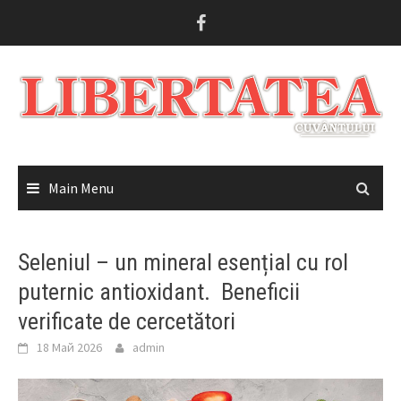
Skip
to
content
Main Menu
Seleniul – un mineral esențial cu rol
puternic antioxidant. Beneficii
verificate de cercetători
18 Май 2026
admin