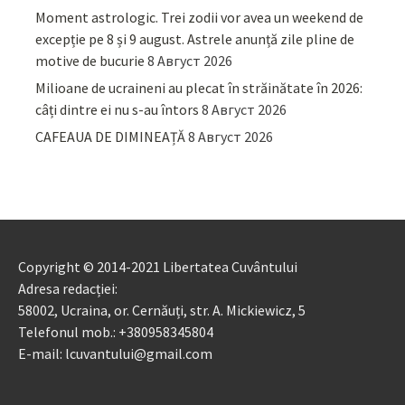
Moment astrologic. Trei zodii vor avea un weekend de
excepție pe 8 și 9 august. Astrele anunță zile pline de
motive de bucurie
8 Август 2026
Milioane de ucraineni au plecat în străinătate în 2026:
câți dintre ei nu s-au întors
8 Август 2026
CAFEAUA DE DIMINEAȚĂ
8 Август 2026
Copyright © 2014-2021 Libertatea Cuvântului
Adresa redacției:
58002, Ucraina, or. Cernăuți, str. A. Mickiewicz, 5
Telefonul mob.: +380958345804
E-mail: lcuvantului@gmail.com