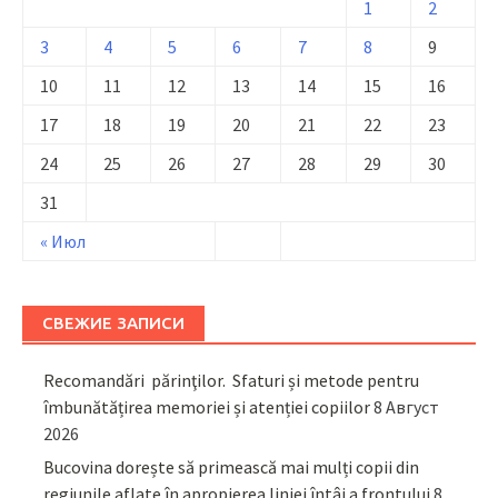
1
2
3
4
5
6
7
8
9
10
11
12
13
14
15
16
17
18
19
20
21
22
23
24
25
26
27
28
29
30
31
« Июл
СВЕЖИЕ ЗАПИСИ
Recomandări părinţilor. Sfaturi și metode pentru
îmbunătățirea memoriei și atenției copiilor
8 Август
2026
Bucovina dorește să primească mai mulți copii din
regiunile aflate în apropierea liniei întâi a frontului
8