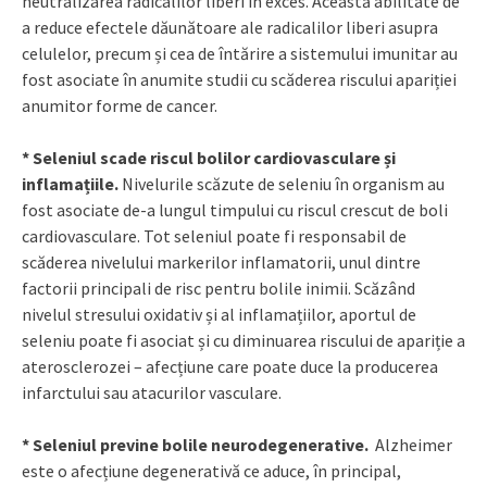
neutralizarea radicalilor liberi în exces. Această abilitate de
a reduce efectele dăunătoare ale radicalilor liberi asupra
celulelor, precum și cea de întărire a sistemului imunitar au
fost asociate în anumite studii cu scăderea riscului apariției
anumitor forme de cancer.
* Seleniul scade riscul bolilor cardiovasculare și
inflamațiile.
Nivelurile scăzute de seleniu în organism au
fost asociate de-a lungul timpului cu riscul crescut de boli
cardiovasculare. Tot seleniul poate fi responsabil de
scăderea nivelului markerilor inflamatorii, unul dintre
factorii principali de risc pentru bolile inimii. Scăzând
nivelul stresului oxidativ și al inflamațiilor, aportul de
seleniu poate fi asociat și cu diminuarea riscului de apariție a
aterosclerozei – afecțiune care poate duce la producerea
infarctului sau atacurilor vasculare.
* Seleniul previne bolile neurodegenerative.
Alzheimer
este o afecțiune degenerativă ce aduce, în principal,