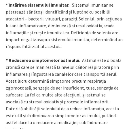
* Întărirea sistemului imunitar.
Sistemul imunitar ne
păstrează sănătoși identificând și luptând cu posibilii
atacatori – bacterii, virusuri, paraziți. Seleniul, prin acțiunea
lui antiinflamatoare, diminuează stresul oxidativ, scade
inflamațiile și crește imunitatea. Deficiența de seleniu are
impact negativ asupra sistemului imunitar, determinând un
răspuns întârziat al acestuia.
* Reducerea simptomelor astmului.
Astmul este o boală
cronică care se manifestă la nivelul căilor respiratorii prin
inflamarea și îngustarea canalelor care transportă aerul.
Acest lucru determină simptome precum respirația
zgomotoasă, senzația de aer insuficient, tuse, senzația de
sufocare. La fel ca multe alte afecțiuni, și astmul se
asociază cu stresul oxidativ și procesele inflamatorii.
Datorită abilității seleniului de a reduce inflamația, acesta
este util și în diminuarea simptomelor astmului, putând
astfel duce la o reducere a medicației, sub îndrumare