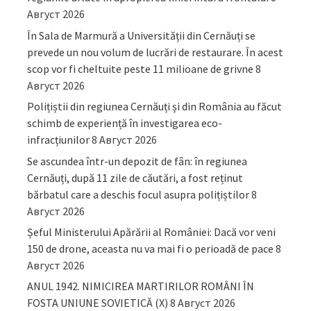
Август 2026
În Sala de Marmură a Universității din Cernăuți se
prevede un nou volum de lucrări de restaurare. În acest
scop vor fi cheltuite peste 11 milioane de grivne
8
Август 2026
Polițiștii din regiunea Cernăuți și din România au făcut
schimb de experiență în investigarea eco-
infracțiunilor
8 Август 2026
Se ascundea într-un depozit de fân: în regiunea
Cernăuți, după 11 zile de căutări, a fost reținut
bărbatul care a deschis focul asupra polițiștilor
8
Август 2026
Șeful Ministerului Apărării al României: Dacă vor veni
150 de drone, aceasta nu va mai fi o perioadă de pace
8
Август 2026
ANUL 1942. NIMICIREA MARTIRILOR ROMÂNI ÎN
FOSTA UNIUNE SOVIETICĂ (X)
8 Август 2026