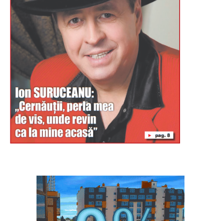
Буковина