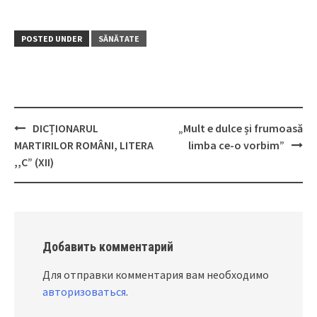
POSTED UNDER
SĂNĂTATE
DICȚIONARUL
„Mult e dulce și frumoasă
Post
MARTIRILOR ROMÂNI, LITERA
limba ce-o vorbim”
navigation
,,C” (XII)
Добавить комментарий
Для отправки комментария вам необходимо
авторизоваться
.