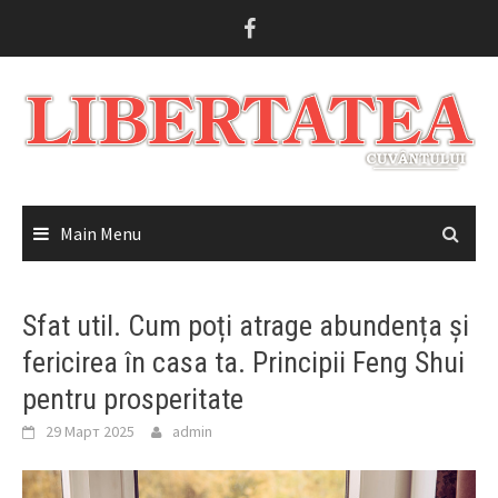
Skip
to
content
Main Menu
Sfat util. Cum poți atrage abundența și
fericirea în casa ta. Principii Feng Shui
pentru prosperitate
29 Март 2025
admin