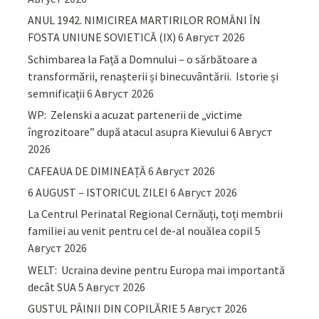
ANUL 1942. NIMICIREA MARTIRILOR ROMÂNI ÎN
FOSTA UNIUNE SOVIETICĂ (IX)
6 Август 2026
Schimbarea la Față a Domnului – o sărbătoare a
transformării, renașterii și binecuvântării. Istorie și
semnificații
6 Август 2026
WP: Zelenski a acuzat partenerii de „victime
îngrozitoare” după atacul asupra Kievului
6 Август
2026
CAFEAUA DE DIMINEAȚĂ
6 Август 2026
6 AUGUST – ISTORICUL ZILEI
6 Август 2026
La Centrul Perinatal Regional Cernăuți, toți membrii
familiei au venit pentru cel de-al nouălea copil
5
Август 2026
WELT: Ucraina devine pentru Europa mai importantă
decât SUA
5 Август 2026
GUSTUL PÂINII DIN COPILĂRIE
5 Август 2026