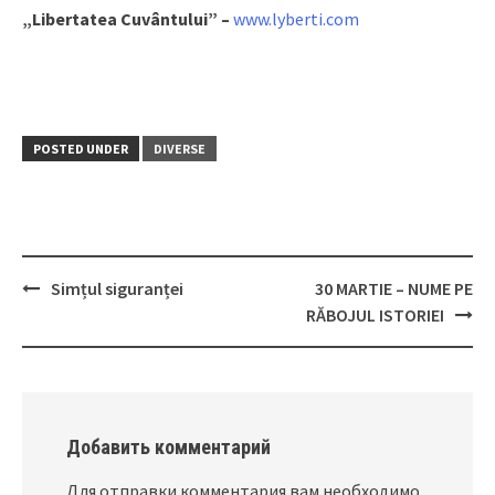
„Libertatea Cuvântului” –
www.lyberti.com
POSTED UNDER
DIVERSE
Simțul siguranței
30 MARTIE – NUME PE
Post
RĂBOJUL ISTORIEI
navigation
Добавить комментарий
Для отправки комментария вам необходимо