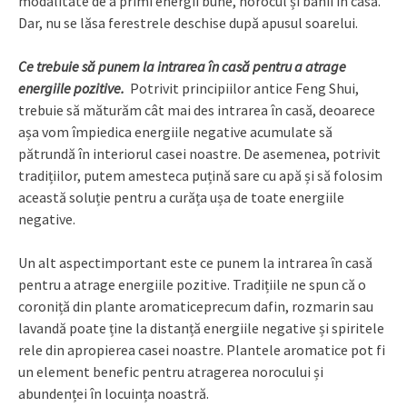
modalitate de a primi energii bune, norocul și banii în casă.
Dar, nu se lăsa ferestrele deschise după apusul soarelui.
Ce trebuie să punem la intrarea în casă pentru a atrage
energiile pozitive.
Potrivit principiilor antice Feng Shui,
trebuie să măturăm cât mai des intrarea în casă, deoarece
așa vom împiedica energiile negative acumulate să
pătrundă în interiorul casei noastre. De asemenea, potrivit
tradițiilor, putem amesteca puțină sare cu apă și să folosim
această soluție pentru a curăța ușa de toate energiile
negative.
Un alt aspect⁤important este ce punem la intrarea în casă
pentru a atrage energiile pozitive. Tradițiile⁤ ne spun că o
coroniță din plante aromatice⁤precum dafin, rozmarin sau
lavandă poate ține la distanță energiile negative și spiritele
rele din apropierea casei noastre. Plantele aromatice pot fi
un element benefic pentru atragerea norocului și
abundenței în locuința noastră.