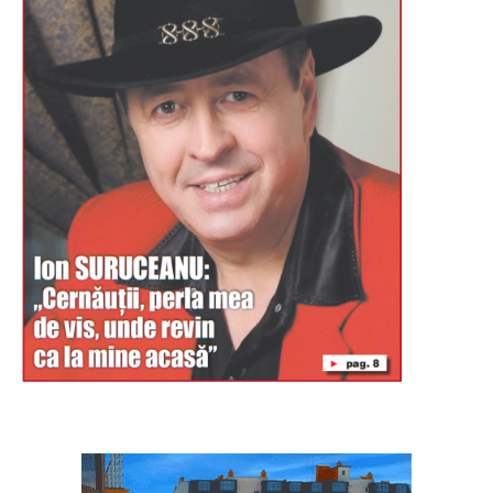
Буковина