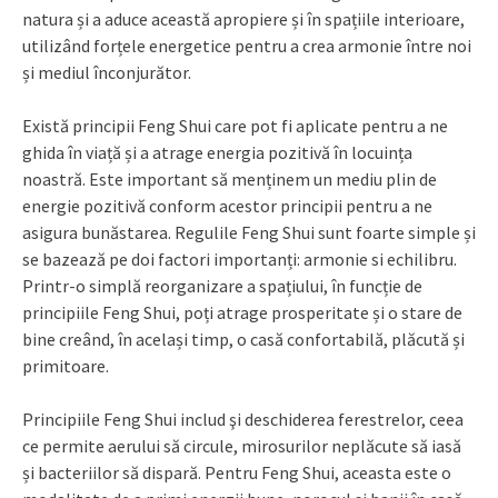
natura și a aduce această apropiere și în spațiile interioare,
utilizând forțele energetice pentru a crea armonie între noi
și mediul înconjurător.
Există principii Feng Shui care pot fi aplicate pentru a ne
ghida în viață și a atrage energia pozitivă în locuința
noastră. Este important să menținem un mediu plin de
energie pozitivă conform acestor principii pentru a ne
asigura bunăstarea. Regulile Feng Shui sunt foarte simple și
se bazează pe doi factori importanți: armonie si echilibru.
Printr-o simplă reorganizare a spațiului, în funcție de
principiile Feng Shui, poți atrage prosperitate și o stare de
bine creând, în același timp, o casă confortabilă, plăcută și
primitoare.
Principiile Feng Shui includ şi deschiderea ferestrelor, ceea
ce permite aerului să circule, mirosurilor neplăcute să iasă
și bacteriilor să dispară. Pentru Feng Shui, aceasta este o