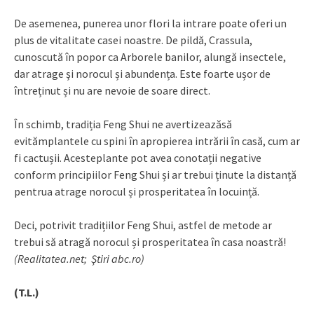
De asemenea, punerea unor flori la intrare poate oferi un
plus de vitalitate casei noastre. De pildă, Crassula,
cunoscută în popor ca Arborele banilor, alungă insectele,
dar atrage şi norocul și abundența. Este foarte ușor de
întreținut și nu are nevoie de soare direct.
În schimb, tradiția Feng Shui ne avertizează⁢să
evităm⁣plantele cu spini în apropierea intrării în casă, cum ar
fi cactușii. Aceste⁤plante pot avea conotații negative
conform principiilor Feng Shui și ar trebui ținute la distanță
pentru⁤a atrage norocul și prosperitatea în locuință.
Deci, potrivit tradițiilor Feng Shui, astfel de metode ar
trebui să atragă norocul și prosperitatea în casa noastră!
(Realitatea.net; Ştiri abc.ro)
(T.L.)