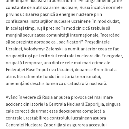
amenințare nucleară la adresa lumii. Pe lângă amenințările
constante de a utiliza arme nucleare, Rusia încalcă normele
privind utilizarea pașnică a energiei nucleare prin
confiscarea instalațiilor nucleare ucrainene. În mod ciudat,
în același timp, rușii pretind în mod cinic că trebuie să
mențină securitatea comunității internaționale, încercând
să se prezinte aproape ca „pacificatori”. Președintele
Ucrainei, Volodymyr Zelenski, a numit anterior ceea ce fac
ocupanții ruși pe teritoriul centralei nucleare din Energodar,
ocupată temporar, una dintre cele mai mari crime ale
Federației Ruse împotriva Ucrainei, deoarece Kremlinul a
atins literalmente fundul în istoria terorismului,
amenințând deschis lumea cu o catastrofă nucleară.
Având în vedere că Rusia ar putea provoca cel mai mare
accident din istorie la Centrala Nucleară Zaporijjia, singura
cale corectă de urmat este deocuparea completă a
centralei, restabilirea controlului ucrainean asupra
Centralei Nucleare Zaporijjia și asigurarea accesului