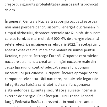
crește cu siguranță probabilitatea unui dezastru provocat
de om.
În general, Centrala Nucleară Zaporijjia ocupată este cea
mai mare pierdere pentru sistemul energetic ucrainean în
timpul războiului, deoarece centrala are 6 unități de putere
care au furnizat mai mult de 6 000 MW de energie electrică
rețelei electrice ucrainene în februarie 2022. În același timp,
aceasta este cea mai mare amenințare nu numai pentru
Ucraina, ci pentru întreaga Europă. Ocuparea centralelor
nucleare ucrainene a creat amenințări nucleare reale din
cauza lipsei unui control adecvat asupra funcționării
instalațiilor periculoase. Ocupanții încalcă aproape toate
componentele securității nucleare, inclusiv cele legate de
integritatea fizică a centralei nucleare, funcționarea
sistemelor de siguranță și securitate și sursele interne și
externe de energie. De la începutul unui război la scară
largă, Federația Rusă a reprezentat în mod constant o