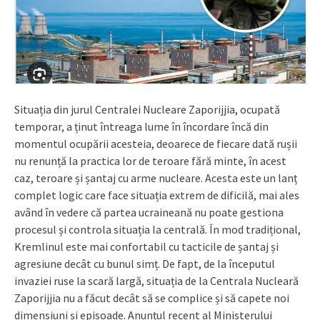
Situația din jurul Centralei Nucleare Zaporijjia, ocupată
temporar, a ținut întreaga lume în încordare încă din
momentul ocupării acesteia, deoarece de fiecare dată rușii
nu renunță la practica lor de teroare fără minte, în acest
caz, teroare și șantaj cu arme nucleare. Acesta este un lanț
complet logic care face situația extrem de dificilă, mai ales
având în vedere că partea ucraineană nu poate gestiona
procesul și controla situația la centrală. În mod tradițional,
Kremlinul este mai confortabil cu tacticile de șantaj și
agresiune decât cu bunul simț. De fapt, de la începutul
invaziei ruse la scară largă, situația de la Centrala Nucleară
Zaporijjia nu a făcut decât să se complice și să capete noi
dimensiuni și episoade. Anunțul recent al Ministerului