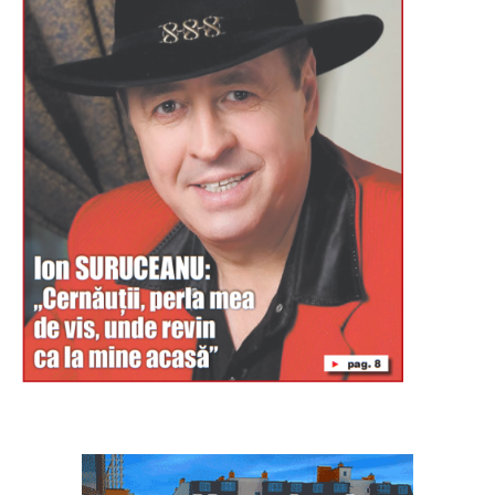
Буковина