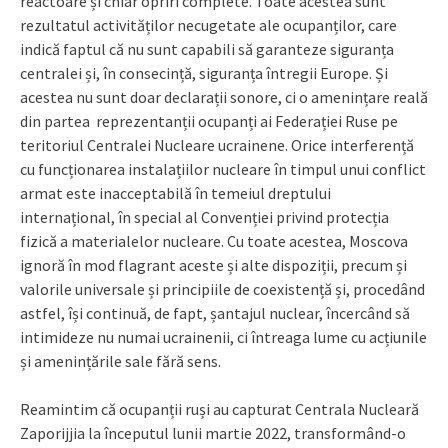
reactoare și chiar opriri complete. Toate acestea sunt
rezultatul activităților necugetate ale ocupanților, care
indică faptul că nu sunt capabili să garanteze siguranța
centralei și, în consecință, siguranța întregii Europe. Și
acestea nu sunt doar declarații sonore, ci o amenințare reală
din partea reprezentanții ocupanți ai Federației Ruse pe
teritoriul Centralei Nucleare ucrainene. Orice interferență
cu funcționarea instalațiilor nucleare în timpul unui conflict
armat este inacceptabilă în temeiul dreptului
internațional, în special al Convenției privind protecția
fizică a materialelor nucleare. Cu toate acestea, Moscova
ignoră în mod flagrant aceste și alte dispoziții, precum și
valorile universale și principiile de coexistență și, procedând
astfel, își continuă, de fapt, șantajul nuclear, încercând să
intimideze nu numai ucrainenii, ci întreaga lume cu acțiunile
și amenințările sale fără sens.
Reamintim că ocupanții ruși au capturat Centrala Nucleară
Zaporijjia la începutul lunii martie 2022, transformând-o