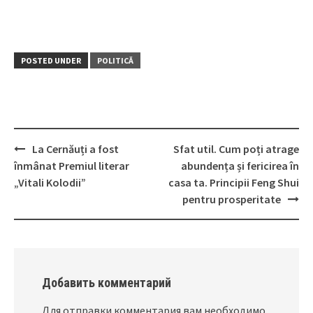
POSTED UNDER
POLITICĂ
La Cernăuți a fost
Sfat util. Cum poți atrage
Post
înmânat Premiul literar
abundența și fericirea în
navigation
„Vitali Kolodii”
casa ta. Principii Feng Shui
pentru prosperitate
Добавить комментарий
Для отправки комментария вам необходимо