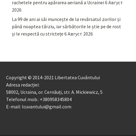
rachetele pentru apărarea aeriană a Ucrainei
6 Август
2026
La 99 de ani ai săi muncește de la revărsatul zorilor și
până noaptea târziu, iar sărbătorile le știe pe de rost
și le respectă cu strictețe
6 Август 2026
Copyright © 2014-2021 Libertatea Cuvântului
Adresa redacției:
58002, Ucraina, or. Cernăuți, str. A. Mickiewicz, 5
Telefonul mob.: +380958345804
E-mail: lcuvantului@gmail.com