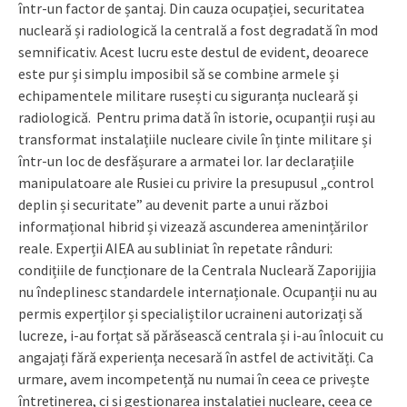
într-un factor de șantaj. Din cauza ocupației, securitatea
nucleară și radiologică la centrală a fost degradată în mod
semnificativ. Acest lucru este destul de evident, deoarece
este pur și simplu imposibil să se combine armele și
echipamentele militare rusești cu siguranța nucleară și
radiologică. Pentru prima dată în istorie, ocupanții ruși au
transformat instalațiile nucleare civile în ținte militare și
într-un loc de desfășurare a armatei lor. Iar declarațiile
manipulatoare ale Rusiei cu privire la presupusul „control
deplin și securitate” au devenit parte a unui război
informațional hibrid și vizează ascunderea amenințărilor
reale. Experții AIEA au subliniat în repetate rânduri:
condițiile de funcționare de la Centrala Nucleară Zaporijjia
nu îndeplinesc standardele internaționale. Ocupanții nu au
permis experților și specialiștilor ucraineni autorizați să
lucreze, i-au forțat să părăsească centrala și i-au înlocuit cu
angajați fără experiența necesară în astfel de activități. Ca
urmare, avem incompetență nu numai în ceea ce privește
întreținerea, ci și gestionarea instalației nucleare, ceea ce