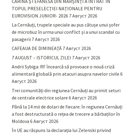
CARINA ȘTEFANESA DIN MARȘINȚI A INTRAT ÎN
TOPUL PRESELECȚIEI NAȚIONALE PENTRU
EUROVISION JUNIOR- 2026
7 Август 2026
La Cernăuți, trupele speciale au pus cătușe unui șofer
de microbuz în urma unui conflict și a unui scandal cu
pasagerii
7 Август 2026
CAFEAUA DE DIMINEAȚĂ
7 Август 2026
7 AUGUST – ISTORICUL ZILEI
7 Август 2026
Andrii Sybiga: RF încearcă să provoace o nouă criză
alimentară globală prin atacuri asupra navelor civile
6
Август 2026
Trei comunități din regiunea Cernăuți au primit seturi
de centrale electrice solare
6 Август 2026
Până la 14 mii de dolari de fiecare: în regiunea Cernăuți
a fost destructurată o rețea de trecere a bărbaților în
Moldova
6 Август 2026
În UE au răspuns la declarația lui Zelenski privind