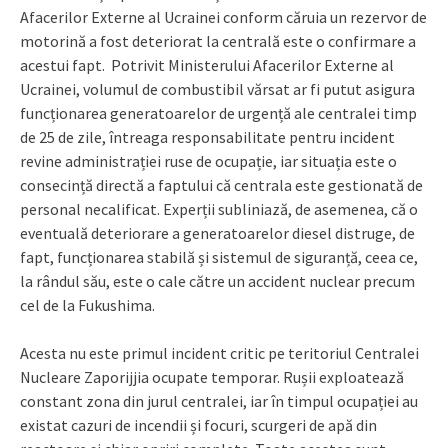
Afacerilor Externe al Ucrainei conform căruia un rezervor de
motorină a fost deteriorat la centrală este o confirmare a
acestui fapt. Potrivit Ministerului Afacerilor Externe al
Ucrainei, volumul de combustibil vărsat ar fi putut asigura
funcționarea generatoarelor de urgență ale centralei timp
de 25 de zile, întreaga responsabilitate pentru incident
revine administrației ruse de ocupație, iar situația este o
consecință directă a faptului că centrala este gestionată de
personal necalificat. Experții subliniază, de asemenea, că o
eventuală deteriorare a generatoarelor diesel distruge, de
fapt, funcționarea stabilă și sistemul de siguranță, ceea ce,
la rândul său, este o cale către un accident nuclear precum
cel de la Fukushima.
Acesta nu este primul incident critic pe teritoriul Centralei
Nucleare Zaporijjia ocupate temporar. Rușii exploatează
constant zona din jurul centralei, iar în timpul ocupației au
existat cazuri de incendii și focuri, scurgeri de apă din