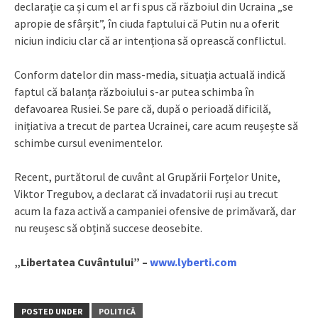
declarație ca și cum el ar fi spus că războiul din Ucraina „se
apropie de sfârșit”, în ciuda faptului că Putin nu a oferit
niciun indiciu clar că ar intenționa să oprească conflictul.
Conform datelor din mass-media, situația actuală indică
faptul că balanța războiului s-ar putea schimba în
defavoarea Rusiei. Se pare că, după o perioadă dificilă,
inițiativa a trecut de partea Ucrainei, care acum reușește să
schimbe cursul evenimentelor.
Recent, purtătorul de cuvânt al Grupării Forțelor Unite,
Viktor Tregubov, a declarat că invadatorii ruși au trecut
acum la faza activă a campaniei ofensive de primăvară, dar
nu reușesc să obțină succese deosebite.
„Libertatea Cuvântului” –
www.lyberti.com
POSTED UNDER
POLITICĂ