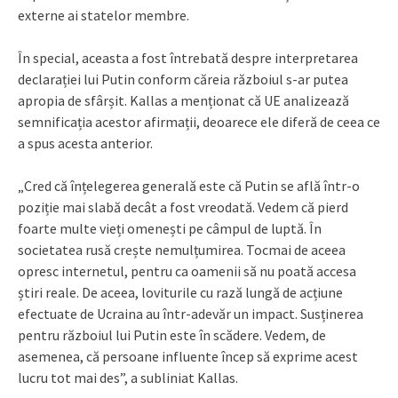
externe ai statelor membre.
În special, aceasta a fost întrebată despre interpretarea
declarației lui Putin conform căreia războiul s-ar putea
apropia de sfârșit. Kallas a menționat că UE analizează
semnificația acestor afirmații, deoarece ele diferă de ceea ce
a spus acesta anterior.
„Cred că înțelegerea generală este că Putin se află într-o
poziție mai slabă decât a fost vreodată. Vedem că pierd
foarte multe vieți omenești pe câmpul de luptă. În
societatea rusă crește nemulțumirea. Tocmai de aceea
opresc internetul, pentru ca oamenii să nu poată accesa
știri reale. De aceea, loviturile cu rază lungă de acțiune
efectuate de Ucraina au într-adevăr un impact. Susținerea
pentru războiul lui Putin este în scădere. Vedem, de
asemenea, că persoane influente încep să exprime acest
lucru tot mai des”, a subliniat Kallas.