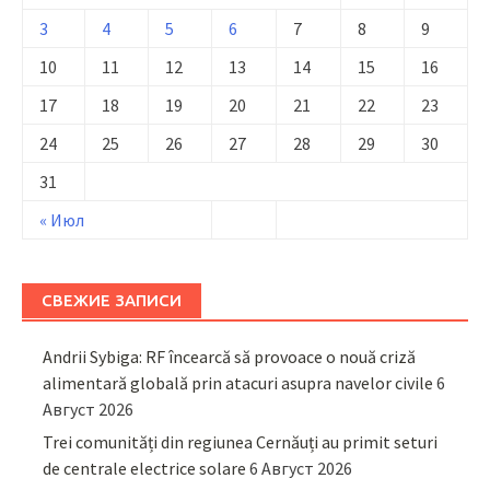
3
4
5
6
7
8
9
10
11
12
13
14
15
16
17
18
19
20
21
22
23
24
25
26
27
28
29
30
31
« Июл
СВЕЖИЕ ЗАПИСИ
Andrii Sybiga: RF încearcă să provoace o nouă criză
alimentară globală prin atacuri asupra navelor civile
6
Август 2026
Trei comunități din regiunea Cernăuți au primit seturi
de centrale electrice solare
6 Август 2026