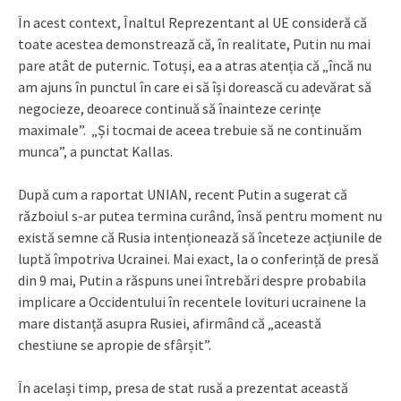
În acest context, Înaltul Reprezentant al UE consideră că
toate acestea demonstrează că, în realitate, Putin nu mai
pare atât de puternic. Totuși, ea a atras atenția că „încă nu
am ajuns în punctul în care ei să își dorească cu adevărat să
negocieze, deoarece continuă să înainteze cerințe
maximale”. „Și tocmai de aceea trebuie să ne continuăm
munca”, a punctat Kallas.
După cum a raportat UNIAN, recent Putin a sugerat că
războiul s-ar putea termina curând, însă pentru moment nu
există semne că Rusia intenționează să înceteze acțiunile de
luptă împotriva Ucrainei. Mai exact, la o conferință de presă
din 9 mai, Putin a răspuns unei întrebări despre probabila
implicare a Occidentului în recentele lovituri ucrainene la
mare distanță asupra Rusiei, afirmând că „această
chestiune se apropie de sfârșit”.
În același timp, presa de stat rusă a prezentat această