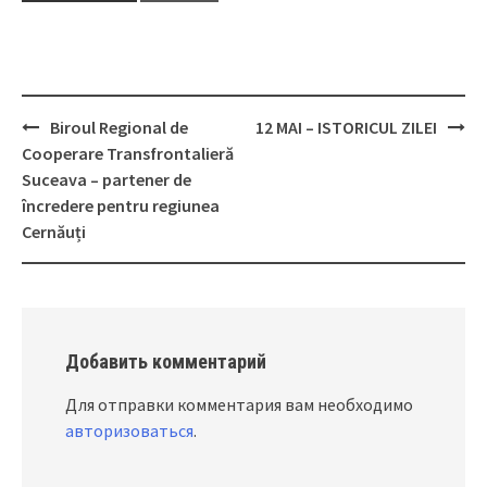
Biroul Regional de
12 MAI – ISTORICUL ZILEI
Post
Cooperare Transfrontalieră
navigation
Suceava – partener de
încredere pentru regiunea
Cernăuți
Добавить комментарий
Для отправки комментария вам необходимо
авторизоваться
.