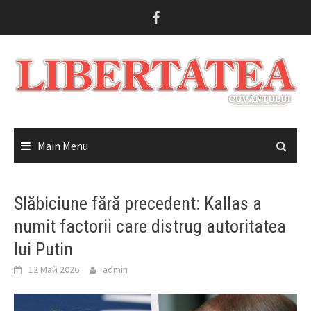
Skip
to
content
Main Menu
Slăbiciune fără precedent: Kallas a
numit factorii care distrug autoritatea
lui Putin
12 Май 2026
admin