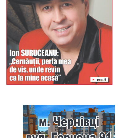
Буковина