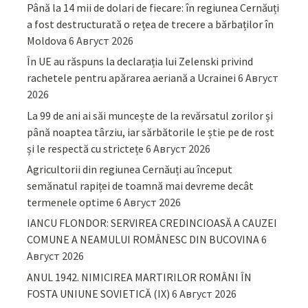
Până la 14 mii de dolari de fiecare: în regiunea Cernăuți
a fost destructurată o rețea de trecere a bărbaților în
Moldova
6 Август 2026
În UE au răspuns la declarația lui Zelenski privind
rachetele pentru apărarea aeriană a Ucrainei
6 Август
2026
La 99 de ani ai săi muncește de la revărsatul zorilor și
până noaptea târziu, iar sărbătorile le știe pe de rost
și le respectă cu strictețe
6 Август 2026
Agricultorii din regiunea Cernăuți au început
semănatul rapiței de toamnă mai devreme decât
termenele optime
6 Август 2026
IANCU FLONDOR: SERVIREA CREDINCIOASĂ A CAUZEI
COMUNE A NEAMULUI ROMÂNESC DIN BUCOVINA
6
Август 2026
ANUL 1942. NIMICIREA MARTIRILOR ROMÂNI ÎN
FOSTA UNIUNE SOVIETICĂ (IX)
6 Август 2026