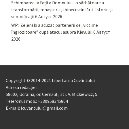
Schimbarea la Față a Domnului – o sărbătoare a
transformării, renașterii și binecuvântării. Istorie și
semnificații
6 Август 2026
WP: Zelenski a acuzat partenerii de „victime
îngrozitoare” după atacul asupra Kievului
6 Август
2026
Copyright © 2014-2021 Libertatea Cuvântului
Adresa redacției:
58002, Ucraina, or. Cernăuți, str. A. Mickiewicz, 5
Telefonul mob.: +380958345804
E-mail: lcuvantului@gmail.com