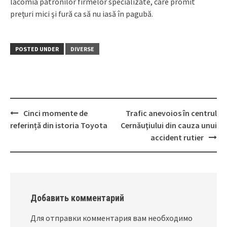
lăcomia patronilor firmelor specializate, care promit
preţuri mici şi fură ca să nu iasă în pagubă.
POSTED UNDER
DIVERSE
Cinci momente de
Trafic anevoios în centrul
Post
referință din istoria Toyota
Cernăuţiului din cauza unui
navigation
accident rutier
Добавить комментарий
Для отправки комментария вам необходимо