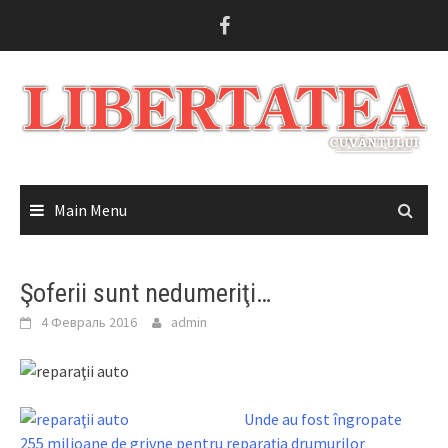
Skip
to
content
Main Menu
Şoferii sunt nedumeriţi…
4 Февраль 2016
admin
Unde au fost îngropate
255 milioane de grivne pentru reparaţia drumurilor