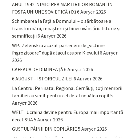
ANUL 1942. NIMICIREA MARTIRILOR ROMÂNI ÎN
FOSTA UNIUNE SOVIETICĂ (IX)
6 Август 2026
Schimbarea la Față a Domnului – o sărbătoare a
transformării, renașterii și binecuvântării. Istorie și
semnificații
6 Август 2026
WP: Zelenski a acuzat partenerii de „victime
îngrozitoare” după atacul asupra Kievului
6 Август
2026
CAFEAUA DE DIMINEAȚĂ
6 Август 2026
6 AUGUST – ISTORICUL ZILEI
6 Август 2026
La Centrul Perinatal Regional Cernăuți, toți membrii
familiei au venit pentru cel de-al nouălea copil
5
Август 2026
WELT: Ucraina devine pentru Europa mai importantă
decât SUA
5 Август 2026
GUSTUL PÂINII DIN COPILĂRIE
5 Август 2026