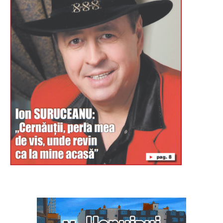
Буковина