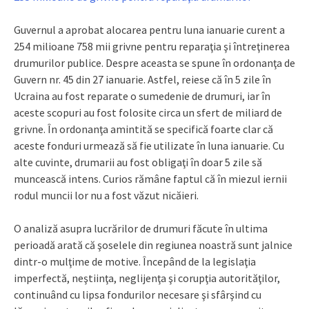
Guvernul a aprobat alocarea pentru luna ianuarie curent a
254 milioane 758 mii grivne pentru reparaţia şi întreţinerea
drumurilor publice. Despre aceasta se spune în ordonanţa de
Guvern nr. 45 din 27 ianuarie. Astfel, reiese că în 5 zile în
Ucraina au fost reparate o sumedenie de drumuri, iar în
aceste scopuri au fost folosite circa un sfert de miliard de
grivne. În ordonanţa amintită se specifică foarte clar că
aceste fonduri urmează să fie utilizate în luna ianuarie. Cu
alte cuvinte, drumarii au fost obligaţi în doar 5 zile să
muncească intens. Curios rămâne faptul că în miezul iernii
rodul muncii lor nu a fost văzut nicăieri.
O analiză asupra lucrărilor de drumuri făcute în ultima
perioadă arată că şoselele din regiunea noastră sunt jalnice
dintr-o mulţime de motive. Începând de la legislaţia
imperfectă, neştiinţa, neglijenţa şi corupţia autorităţilor,
continuând cu lipsa fondurilor necesare şi sfârşind cu