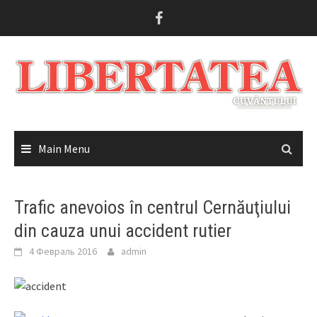
Skip
to
content
Main Menu
Trafic anevoios în centrul Cernăuţiului
din cauza unui accident rutier
4 Февраль 2016
admin