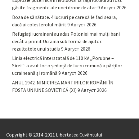
Explozie puternică în Moldova: la fața locului au fost
găsite fragmente ale unei drone de atac
9 Август 2026
Doza de sănătate. 4 lucruri pe care să le faci seara,
dacă ai colesterolul mărit
9 Август 2026
Refugiații ucraineni au adus Poloniei mai mulți bani
decât a primit Ucraina sub formă de ajutor:
rezultatele unui studiu
9 Август 2026
Linia electrică interstatală de 110 kV „Porubne –
Siret”: a avut loc o ședință de lucru comună a părților
ucraineană și română
9 Август 2026
ANUL 1942. NIMICIREA MARTIRILOR ROMÂNI ÎN
FOSTA UNIUNE SOVIETICĂ (XI)
9 Август 2026
Copyright © 2014-2021 Libertatea Cuvântului