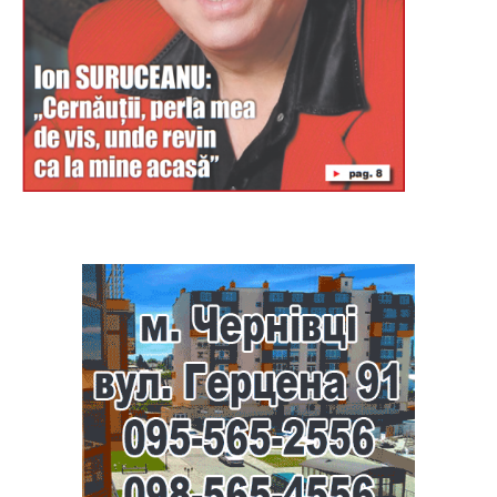
Буковина