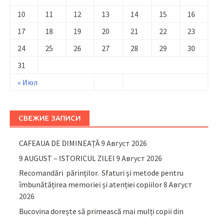
10
11
12
13
14
15
16
17
18
19
20
21
22
23
24
25
26
27
28
29
30
31
« Июл
СВЕЖИЕ ЗАПИСИ
CAFEAUA DE DIMINEAȚĂ
9 Август 2026
9 AUGUST – ISTORICUL ZILEI
9 Август 2026
Recomandări părinţilor. Sfaturi și metode pentru
îmbunătățirea memoriei și atenției copiilor
8 Август
2026
Bucovina dorește să primească mai mulți copii din