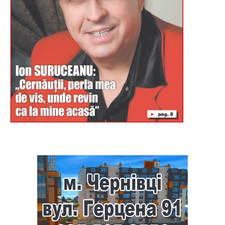
Буковина