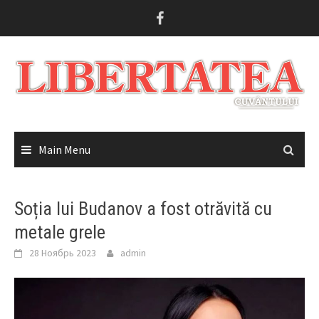
Skip
to
content
Main Menu
Soția lui Budanov a fost otrăvită cu
metale grele
28 Ноябрь 2023
admin