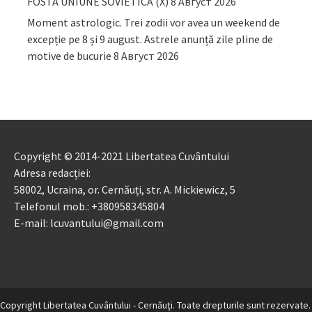
FOSTA UNIUNE SOVIETICĂ (X)
8 Август 2026
Moment astrologic. Trei zodii vor avea un weekend de
excepție pe 8 și 9 august. Astrele anunță zile pline de
motive de bucurie
8 Август 2026
Copyright © 2014-2021 Libertatea Cuvântului
Adresa redacției:
58002, Ucraina, or. Cernăuți, str. A. Mickiewicz, 5
Telefonul mob.: +380958345804
E-mail: lcuvantului@gmail.com
Copyright Libertatea Cuvântului - Cernăuţi. Toate drepturile sunt rezervate.