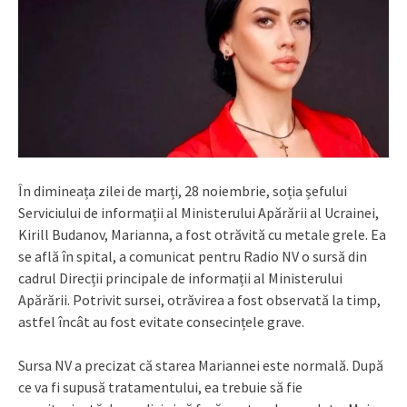
În dimineața zilei de marți, 28 noiembrie, soția șefului
Serviciului de informații al Ministerului Apărării al Ucrainei,
Kirill Budanov, Marianna, a fost otrăvită cu metale grele. Ea
se află în spital, a comunicat pentru Radio NV o sursă din
cadrul Direcții principale de informații al Ministerului
Apărării. Potrivit sursei, otrăvirea a fost observată la timp,
astfel încât au fost evitate consecințele grave.
Sursa NV a precizat că starea Mariannei este normală. După
ce va fi supusă tratamentului, ea trebuie să fie