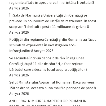
regiunile aflate în apropierea liniei întâi a frontului
8
Август 2026
În Sala de Marmură a Universității din Cernăuți se
prevede un nou volum de lucrări de restaurare. În acest
scop vor fi cheltuite peste 11 milioane de grivne
8
Август 2026
Polițiștii din regiunea Cernăuți și din România au făcut
schimb de experiență în investigarea eco-
infracțiunilor
8 Август 2026
Se ascundea într-un depozit de fân: în regiunea
Cernăuți, după 11 zile de căutări, a fost reținut
bărbatul care a deschis focul asupra polițiștilor
8
Август 2026
Șeful Ministerului Apărării al României: Dacă vor veni
150 de drone, aceasta nu va mai fi o perioadă de pace
8
Август 2026
ANUL 1942. NIMICIREA MARTIRILOR ROMÂNI ÎN