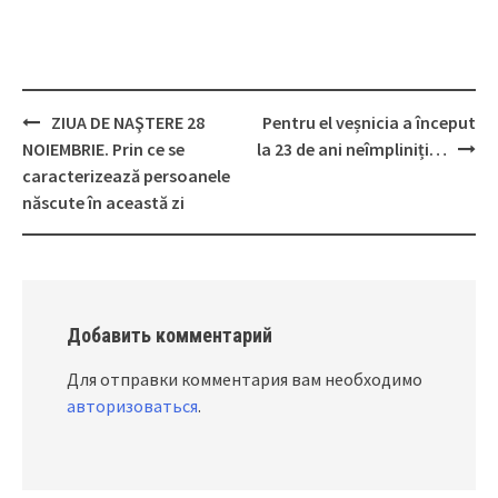
ZIUA DE NAŞTERE 28
Pentru el veșnicia a început
Post
NOIEMBRIE. Prin ce se
la 23 de ani neîmpliniți…
navigation
caracterizează persoanele
născute în această zi
Добавить комментарий
Для отправки комментария вам необходимо
авторизоваться
.