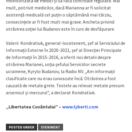
monitorizată de medici și să facă controale regulate. Mai
mult, potrivit medicilor, dacă Marianna ar fi solicitat
asistență medicală cel puțin o săptămână mai târziu,
consecințele ar fi fost mult mai grave. Ancheta privind
otrăvirea soției lui Budanov este în curs de desfășurare.
Valerii Kondratiuk, general-locotenent, șef al Serviciului de
Informații Externe în 2020-2021, șef al Direcției Principale
de Informații în 2015-2016, a oferit noi detalii despre
otrăvirea Marianei, soția șefului Serviciilor secrete
ucrainene, Kyrylo Budanov, la Radio NV. „Am informații
clasificate care nu erau cunoscute încă. Otrăvirea a fost
cauzată de metale grele. Testele au relevat metale precum
arsenicul și mercurul”, a declarat Kondratiuk.
„Libertatea Cuvântului” –
www.lyberti.com
POSTED UNDER
EVENIMENT