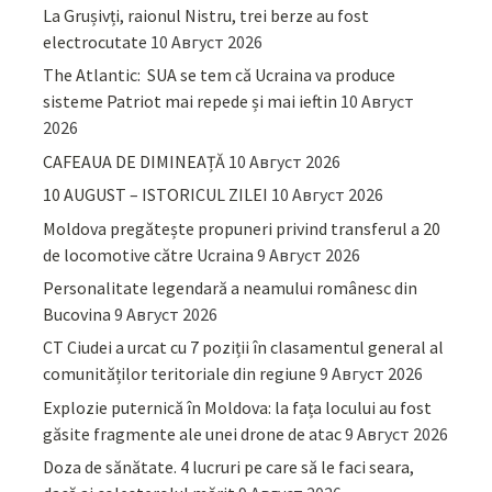
La Grușivți, raionul Nistru, trei berze au fost
electrocutate
10 Август 2026
The Atlantic: SUA se tem că Ucraina va produce
sisteme Patriot mai repede și mai ieftin
10 Август
2026
CAFEAUA DE DIMINEAȚĂ
10 Август 2026
10 AUGUST – ISTORICUL ZILEI
10 Август 2026
Moldova pregătește propuneri privind transferul a 20
de locomotive către Ucraina
9 Август 2026
Personalitate legendară a neamului românesc din
Bucovina
9 Август 2026
CT Ciudei a urcat cu 7 poziții în clasamentul general al
comunităților teritoriale din regiune
9 Август 2026
Explozie puternică în Moldova: la fața locului au fost
găsite fragmente ale unei drone de atac
9 Август 2026
Doza de sănătate. 4 lucruri pe care să le faci seara,