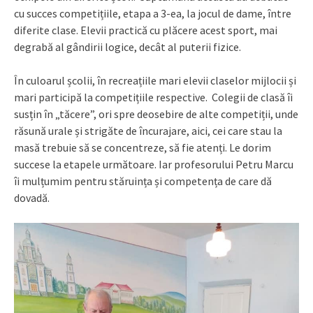
cu succes competițiile, etapa a 3-ea, la jocul de dame, între
diferite clase. Elevii practică cu plăcere acest sport, mai
degrabă al gândirii logice, decât al puterii fizice.
În culoarul școlii, în recreațiile mari elevii claselor mijlocii și
mari participă la competițiile respective. Colegii de clasă îi
susțin în „tăcere”, ori spre deosebire de alte competiții, unde
răsună urale și strigăte de încurajare, aici, cei care stau la
masă trebuie să se concentreze, să fie atenți. Le dorim
succese la etapele următoare. Iar profesorului Petru Marcu
îi mulțumim pentru stăruința și competența de care dă
dovadă.