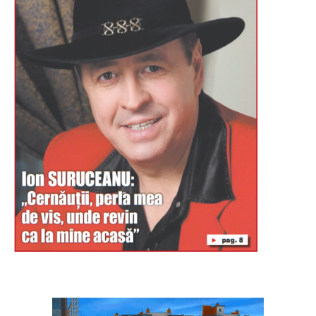
Буковина