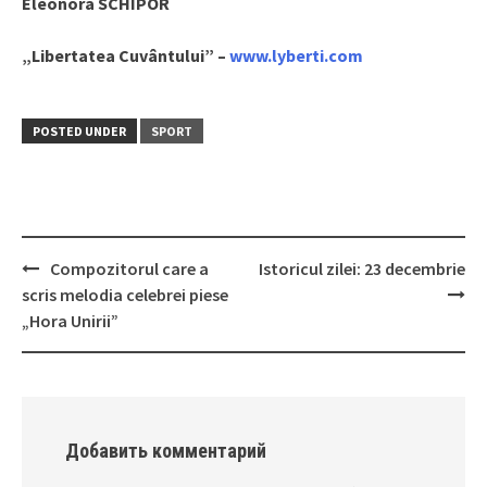
Eleonora SCHIPOR
„Libertatea Cuvântului” –
www.lyberti.com
POSTED UNDER
SPORT
Compozitorul care a
Istoricul zilei: 23 decembrie
Post
scris melodia celebrei piese
navigation
„Hora Unirii”
Добавить комментарий