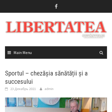
Skip
to
content
Main Menu
Sportul – chezășia sănătății și a
succesului
23 Декабрь 2021
admin