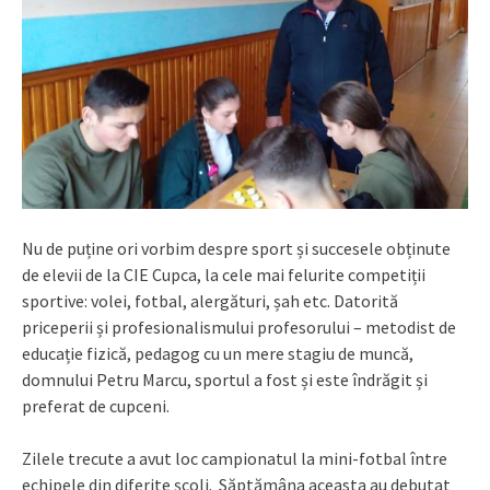
Nu de puține ori vorbim despre sport și succesele obținute
de elevii de la CIE Cupca, la cele mai felurite competiții
sportive: volei, fotbal, alergături, șah etc. Datorită
priceperii și profesionalismului profesorului – metodist de
educație fizică, pedagog cu un mere stagiu de muncă,
domnului Petru Marcu, sportul a fost și este îndrăgit și
preferat de cupceni.
Zilele trecute a avut loc campionatul la mini-fotbal între
echipele din diferite școli. Săptămâna aceasta au debutat