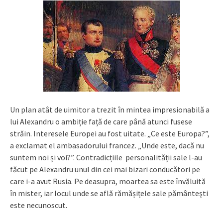
Un plan atât de uimitor a trezit în mintea impresionabilă a
lui Alexandru o ambiție față de care până atunci fusese
străin. Interesele Europei au fost uitate. „Ce este Europa?”,
a exclamat el ambasadorului francez. „Unde este, dacă nu
suntem noi și voi?”. Contradicțiile personalității sale l-au
făcut pe Alexandru unul din cei mai bizari conducători pe
care i-a avut Rusia. Pe deasupra, moartea sa este învăluită
în mister, iar locul unde se află rămășițele sale pământeşti
este necunoscut.