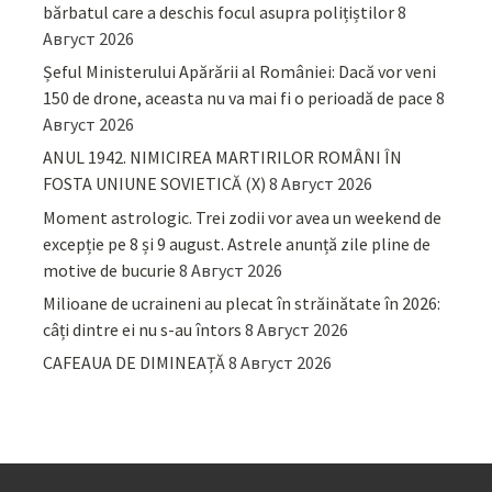
bărbatul care a deschis focul asupra polițiștilor
8
Август 2026
Șeful Ministerului Apărării al României: Dacă vor veni
150 de drone, aceasta nu va mai fi o perioadă de pace
8
Август 2026
ANUL 1942. NIMICIREA MARTIRILOR ROMÂNI ÎN
FOSTA UNIUNE SOVIETICĂ (X)
8 Август 2026
Moment astrologic. Trei zodii vor avea un weekend de
excepție pe 8 și 9 august. Astrele anunță zile pline de
motive de bucurie
8 Август 2026
Milioane de ucraineni au plecat în străinătate în 2026:
câți dintre ei nu s-au întors
8 Август 2026
CAFEAUA DE DIMINEAȚĂ
8 Август 2026