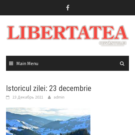
Skip
to
content
Main Menu
Istoricul zilei: 23 decembrie
23 Декабрь 2021
admin