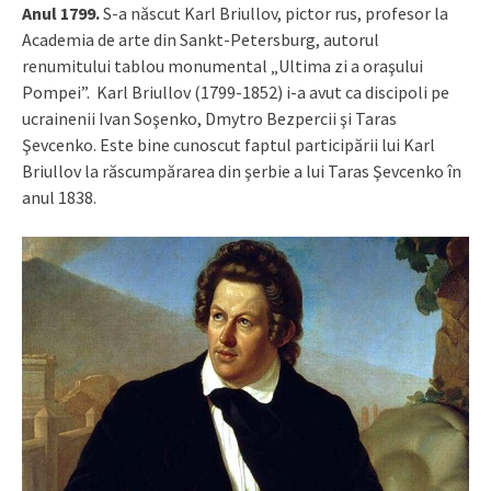
Anul 1799.
S-a născut Karl Briullov, pictor rus, profesor la
Academia de arte din Sankt-Petersburg, autorul
renumitului tablou monumental „Ultima zi a oraşului
Pompei”. Karl Briullov (1799-1852) i-a avut ca discipoli pe
ucrainenii Ivan Soşenko, Dmytro Bezpercii şi Taras
Şevcenko. Este bine cunoscut faptul participării lui Karl
Briullov la răscumpărarea din şerbie a lui Taras Şevcenko în
anul 1838.