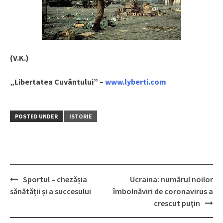
(V.K.)
„Libertatea Cuvântului” –
www.lyberti.com
POSTED UNDER
ISTORIE
Sportul – chezășia
Ucraina: numărul noilor
Post
sănătății și a succesului
îmbolnăviri de coronavirus a
navigation
crescut puţin