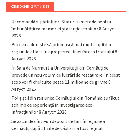
СВЕЖИЕ ЗАПИСИ
Recomandări părinţilor. Sfaturi și metode pentru
îmbunătățirea memoriei și atenției copiilor
8 Август
2026
Bucovina dorește să primească mai mulți copii din
regiunile aflate în apropierea liniei întâi a frontului
8
Август 2026
În Sala de Marmură a Universității din Cernăuți se
prevede un nou volum de lucrări de restaurare. În acest
scop vor fi cheltuite peste 11 milioane de grivne
8
Август 2026
Polițiștii din regiunea Cernăuți și din România au făcut
schimb de experiență în investigarea eco-
infracțiunilor
8 Август 2026
Se ascundea într-un depozit de fân: în regiunea
Cernăuți, după 11 zile de căutări, a fost reținut