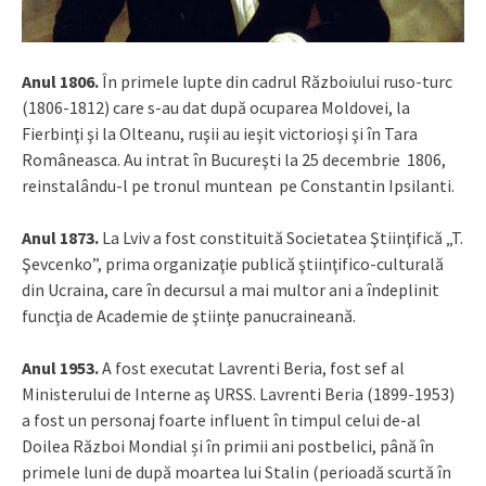
Anul 1806.
În primele lupte din cadrul Războiului ruso-turc
(1806-1812) care s-au dat după ocuparea Moldovei, la
Fierbinţi şi la Olteanu, ruşii au ieşit victorioşi şi în Tara
Româneasca. Au intrat în Bucureşti la 25 decembrie 1806,
reinstalându-l pe tronul muntean pe Constantin Ipsilanti.
Anul 1873.
La Lviv a fost constituită Societatea Ştiinţifică „T.
Şevcenko”, prima organizaţie publică ştiinţifico-culturală
din Ucraina, care în decursul a mai multor ani a îndeplinit
funcţia de Academie de ştiinţe panucraineană.
Anul 1953.
A fost executat Lavrenti Beria, fost sef al
Ministerului de Interne aş URSS. Lavrenti Beria (1899-1953)
a fost un personaj foarte influent în timpul celui de-al
Doilea Război Mondial și în primii ani postbelici, până în
primele luni de după moartea lui Stalin (perioadă scurtă în