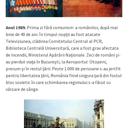
Anul 1989.
Prima zi fără comunism a românilor, după mai
bine de 40 de ani. În timpul nopţii au fost atacate
Televiziunea, clădirea Comitetului Central al PCR,
Biblioteca Centrală Universitară, care a fost grav afectata
de incendii, Ministerul Apărării Naţionale. Zeci de români şi-
au pierdut viaţa în Bucureşti, la Aeroportul Otopeni,
precum şi în restul ţării. Peste 1.000 de persoane s-au jertfit
pentru libertatea ţării, România fiind singura ţară din fostul
bloc sovietic în care schimbarea regimului s-a făcut cu
vărsare de sânge.