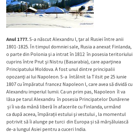
Anul 1777.
S-a născut Alexandru I, ţar al Rusiei între anii
1801-1825. În timpul domniei sale, Rusia a anexat Finlanda,
o parte din Polonia şi a intrat în 1812 în posesia teritoriului
cuprins între Prut şi Nistru (Basarabia), care aparţinea
Principatului Moldova. A fost unul dintre principalii
opozanţi ai lui Napoleon. S-a întâlnit la Tilsit pe 25 iunie
1807 cu împăratul francez Napoleon I, care avea să dividă cu
Alexandru imperiul lumii. Ca un prim pas, Napoleon îl va
lăsa pe tarul Alexandru în posesia Principatelor Dunărene
și îi va da mână liberă în afacerile cu Finlanda, urmând
ca după aceea, împărații estului şi vestului , la momentul
potrivit să îi alunge pe turci din Europa și să mărșăluiască
de-a lungul Asiei pentru a cuceri India.