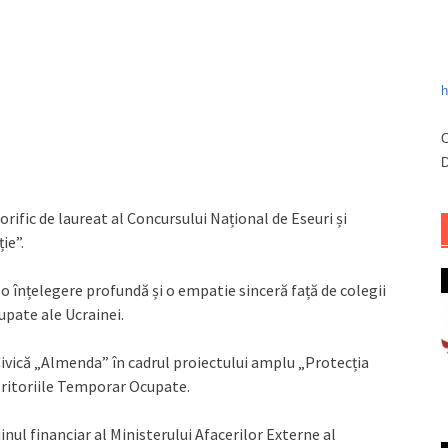
h
C
D
norific de laureat al Concursului Național de Eseuri și
ie”.
o înțelegere profundă și o empatie sinceră față de colegii
upate ale Ucrainei.
Civică „Almenda” în cadrul proiectului amplu „Protecția
 Teritoriile Temporar Ocupate.
ul financiar al Ministerului Afacerilor Externe al