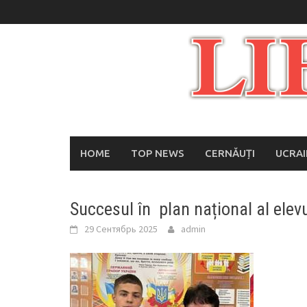
Skip
to
content
HOME
TOP NEWS
CERNĂUȚI
UCRA
Succesul în plan național al elev
29 Сентябрь 2025
admin