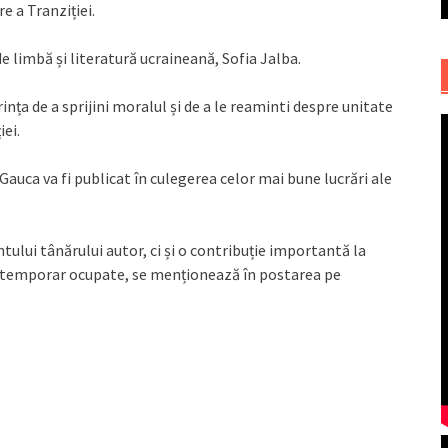
e a Tranziției.
e limbă și literatură ucraineană, Sofia Jalba.
ința de a sprijini moralul și de a le reaminti despre unitate
iei.
Gauca va fi publicat în culegerea celor mai bune lucrări ale
tului tânărului autor, ci și o contribuție importantă la
ile temporar ocupate, se menționează în postarea pe