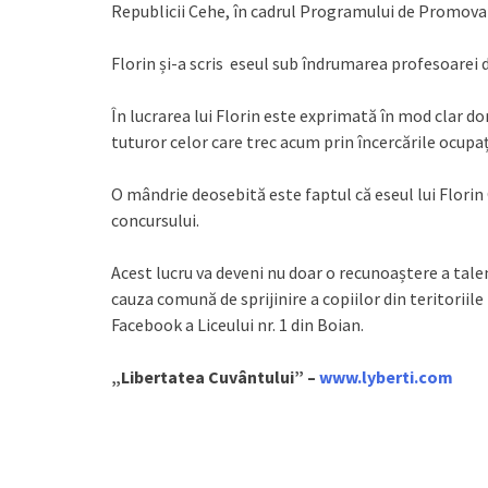
Republicii Cehe, în cadrul Programului de Promovar
Florin și-a scris eseul sub îndrumarea profesoarei d
În lucrarea lui Florin este exprimată în mod clar dor
tuturor celor care trec acum prin încercările ocupaț
O mândrie deosebită este faptul că eseul lui Florin 
concursului.
Acest lucru va deveni nu doar o recunoaștere a talen
cauza comună de sprijinire a copiilor din teritori
Facebook a Liceului nr. 1 din Boian.
„Libertatea Cuvântului” –
www.lyberti.com