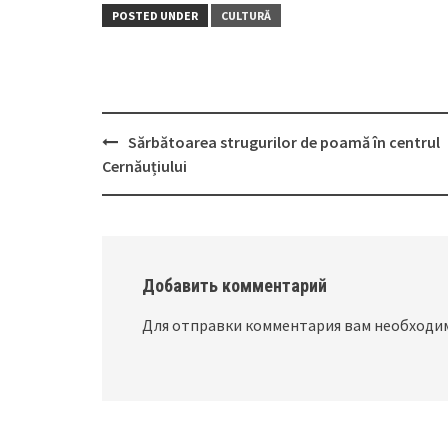
POSTED UNDER
CULTURĂ
Sărbătoarea strugurilor de poamă în centrul
Post
Cernăuțiului
navigation
Добавить комментарий
Для отправки комментария вам необход