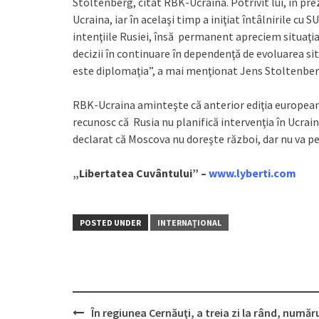
Stoltenberg, citat RBK-Ucraina. Potrivit lui, în pre
Ucraina, iar în acelaşi timp a iniţiat întâlnirile c
intenţiile Rusiei, însă permanent apreciem situaţi
decizii în continuare în dependenţă de evoluarea s
este diplomaţia”, a mai menţionat Jens Stoltenber
RBK-Ucraina aminteşte că anterior ediţia europeană „
recunosc că Rusia nu planifică intervenţia în Ucraina
declarat că Moscova nu doreşte război, dar nu va per
„Libertatea Cuvântului” –
www.lyberti.com
POSTED UNDER
INTERNAŢIONAL
În regiunea Cernăuţi, a treia zi la rând, număr