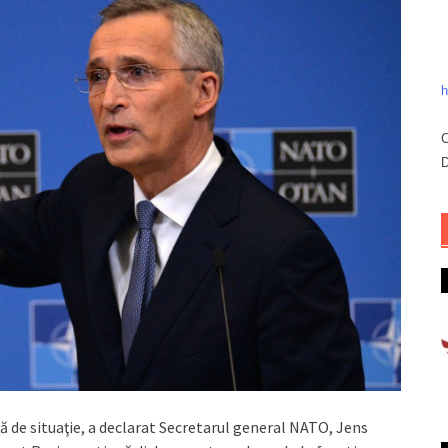
h
C
D
ţă de situaţie, a declarat Secretarul general NATO, Jens