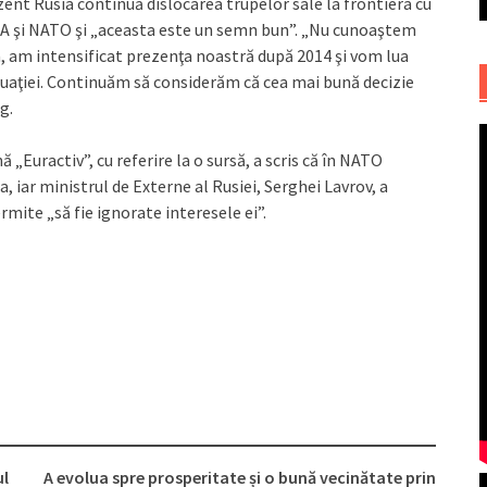
zent Rusia continuă dislocarea trupelor sale la frontiera cu
u SUA şi NATO şi „aceasta este un semn bun”. „Nu cunoaştem
a, am intensificat prezenţa noastră după 2014 şi vom lua
ituaţiei. Continuăm să considerăm că cea mai bună decizie
g.
Euractiv”, cu referire la o sursă, a scris că în NATO
, iar ministrul de Externe al Rusiei, Serghei Lavrov, a
mite „să fie ignorate interesele ei”.
ul
A evolua spre prosperitate și o bună vecinătate prin