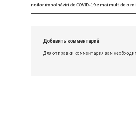
Post
noilor îmbolnăviri de COVID-19 e mai mult de o mi
navigation
Добавить комментарий
Для отправки комментария вам необход