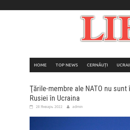
Skip
to
content
HOME
TOP NEWS
CERNĂUȚI
UCRA
Ţările-membre ale NATO nu sunt î
Rusiei în Ucraina
28 Январь 2022
admin