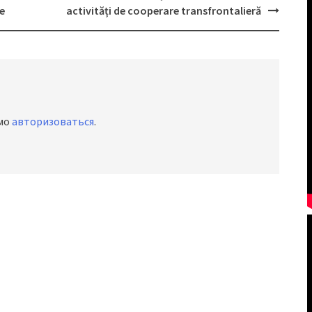
e
activități de cooperare transfrontalieră
имо
авторизоваться
.