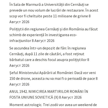
În Sala de Marmură a Universității din Cernăuți se
prevede un nou volum de lucrări de restaurare. În acest
scop vor fi cheltuite peste 11 milioane de grivne
8
Август 2026
Polițiștii din regiunea Cernăuți și din România au făcut
schimb de experiență în investigarea eco-
infracțiunilor
8 Август 2026
Se ascundea într-un depozit de fân: în regiunea
Cernăuți, după 11 zile de căutări, a fost reținut
bărbatul care a deschis focul asupra polițiștilor
8
Август 2026
Șeful Ministerului Apărării al României: Dacă vor veni
150 de drone, aceasta nu va mai fi o perioadă de pace
8
Август 2026
ANUL 1942. NIMICIREA MARTIRILOR ROMÂNI ÎN
FOSTA UNIUNE SOVIETICĂ (X)
8 Август 2026
Moment astrologic. Trei zodii vor avea un weekend de