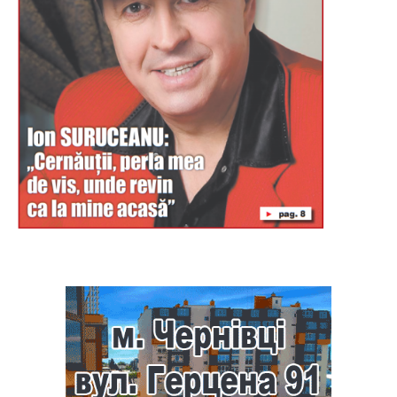
Буковина