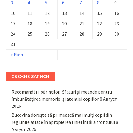
3
4
5
6
7
8
9
10
11
12
13
14
15
16
17
18
19
20
21
22
23
24
25
26
27
28
29
30
31
« Июл
СВЕЖИЕ ЗАПИСИ
Recomandări părinţilor. Sfaturi și metode pentru
îmbunătățirea memoriei și atenției copiilor
8 Август
2026
Bucovina dorește să primească mai mulți copii din
regiunile aflate în apropierea liniei întâi a frontului
8
Август 2026