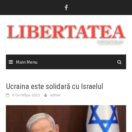
Skip
to
content
Main Menu
Ucraina este solidară cu Israelul
8 Октябрь 2023
admin