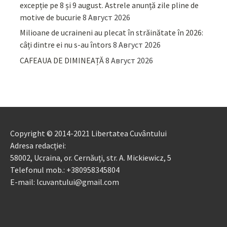
excepție pe 8 și 9 august. Astrele anunță zile pline de
motive de bucurie
8 Август 2026
Milioane de ucraineni au plecat în străinătate în 2026:
câți dintre ei nu s-au întors
8 Август 2026
CAFEAUA DE DIMINEAȚĂ
8 Август 2026
Copyright © 2014-2021 Libertatea Cuvântului
Adresa redacției:
58002, Ucraina, or. Cernăuți, str. A. Mickiewicz, 5
Telefonul mob.: +380958345804
E-mail: lcuvantului@gmail.com