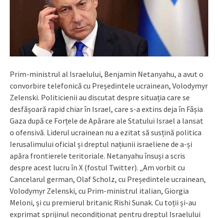
Prim-ministrul al Israelului, Benjamin Netanyahu, a avut o
convorbire telefonică cu Președintele ucrainean, Volodymyr
Zelenski. Politicienii au discutat despre situația care se
desfășoară rapid chiar în Israel, care s-a extins deja în Fâșia
Gaza după ce Forțele de Apărare ale Statului Israel a lansat
o ofensivă. Liderul ucrainean nu a ezitat să susțină politica
Ierusalimului oficial și dreptul națiunii israeliene de a-și
apăra frontierele teritoriale. Netanyahu însuși a scris
despre acest lucru în X (fostul Twitter). „Am vorbit cu
Cancelarul german, Olaf Scholz, cu Președintele ucrainean,
Volodymyr Zelenski, cu Prim-ministrul italian, Giorgia
Meloni, și cu premierul britanic Rishi Sunak. Cu toții și-au
exprimat sprijinul necondiționat pentru dreptul Israelului