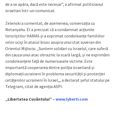
de a se apăra, dacă este necesar”, a afirmat politicianul
israelian într-un comunicat.
Zelenski a comentat, de asemenea, conversația cu
Netanyahu. El a precizat că a condamnat acțiunile
teroriștilor HAMAS și a exprimat condoleanțe familiilor
celor uciși în atacul brusc asupra unui stat suveran din
Orientul Mijlociu. „Suntem solidari cu Israelul, care suferă
din cauza unui atac obraznic la scară largă, și ne exprimăm
condoleanțele față de numeroasele victime. Este
importantă cooperarea dintre poliția israeliană și
diplomații ucraineni în problema securității și protecției
cetățenilor ucraineni în Israel„, a declarat șeful statului pe
Telegram, citat de agenția ASPI.
„Libertatea Cuvântului” –
www.lyberti.com