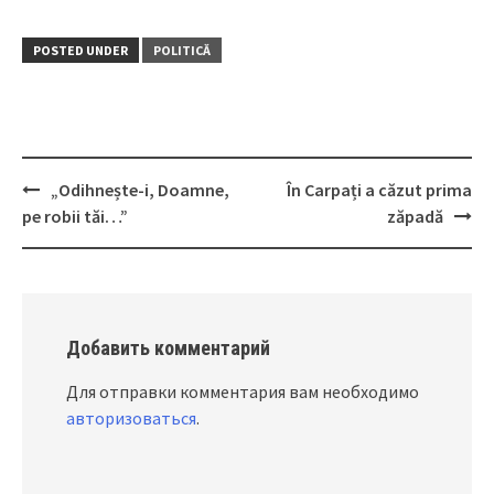
POSTED UNDER
POLITICĂ
„Odihnește-i, Doamne,
În Carpați a căzut prima
Post
pe robii tăi…”
zăpadă
navigation
Добавить комментарий
Для отправки комментария вам необходимо
авторизоваться
.