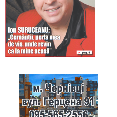
Буковина