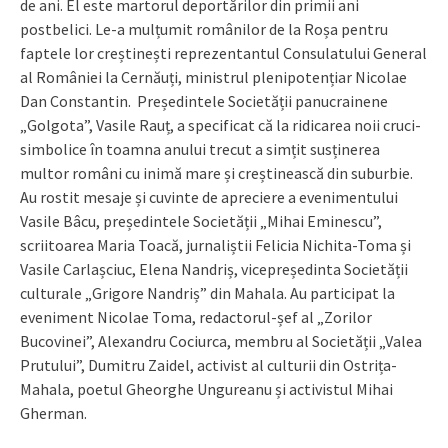
de ani. El este martorul deportărilor din primii ani
postbelici. Le-a mulțumit românilor de la Roșa pentru
faptele lor creștinești reprezentantul Consulatului General
al României la Cernăuți, ministrul plenipotențiar Nicolae
Dan Constantin. Președintele Societății panucrainene
„Golgota”, Vasile Rauț, a specificat că la ridicarea noii cruci-
simbolice în toamna anului trecut a simțit susținerea
multor români cu inimă mare și creștinească din suburbie.
Au rostit mesaje și cuvinte de apreciere a evenimentului
Vasile Bâcu, președintele Societății „Mihai Eminescu”,
scriitoarea Maria Toacă, jurnaliștii Felicia Nichita-Toma și
Vasile Carlașciuc, Elena Nandriș, vicepreședinta Societății
culturale „Grigore Nandriș” din Mahala. Au participat la
eveniment Nicolae Toma, redactorul-șef al „Zorilor
Bucovinei”, Alexandru Cociurca, membru al Societății „Valea
Prutului”, Dumitru Zaidel, activist al culturii din Ostrița-
Mahala, poetul Gheorghe Ungureanu și activistul Mihai
Gherman.