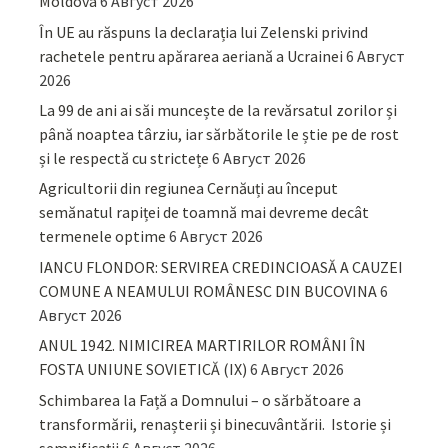
Moldova
6 Август 2026
În UE au răspuns la declarația lui Zelenski privind
rachetele pentru apărarea aeriană a Ucrainei
6 Август
2026
La 99 de ani ai săi muncește de la revărsatul zorilor și
până noaptea târziu, iar sărbătorile le știe pe de rost
și le respectă cu strictețe
6 Август 2026
Agricultorii din regiunea Cernăuți au început
semănatul rapiței de toamnă mai devreme decât
termenele optime
6 Август 2026
IANCU FLONDOR: SERVIREA CREDINCIOASĂ A CAUZEI
COMUNE A NEAMULUI ROMÂNESC DIN BUCOVINA
6
Август 2026
ANUL 1942. NIMICIREA MARTIRILOR ROMÂNI ÎN
FOSTA UNIUNE SOVIETICĂ (IX)
6 Август 2026
Schimbarea la Față a Domnului – o sărbătoare a
transformării, renașterii și binecuvântării. Istorie și
semnificații
6 Август 2026