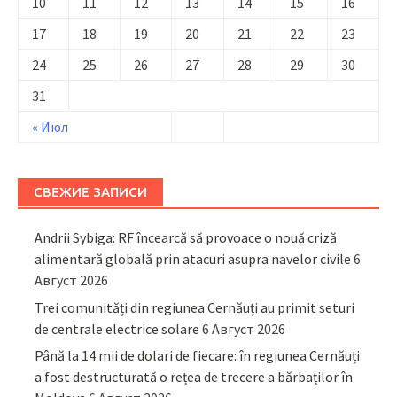
10
11
12
13
14
15
16
17
18
19
20
21
22
23
24
25
26
27
28
29
30
31
« Июл
СВЕЖИЕ ЗАПИСИ
Andrii Sybiga: RF încearcă să provoace o nouă criză
alimentară globală prin atacuri asupra navelor civile
6
Август 2026
Trei comunități din regiunea Cernăuți au primit seturi
de centrale electrice solare
6 Август 2026
Până la 14 mii de dolari de fiecare: în regiunea Cernăuți
a fost destructurată o rețea de trecere a bărbaților în