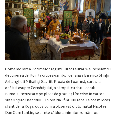
Comemorarea victimelor regimului totalitar s-a încheiat cu
depunerea de flori la crucea-simbol de lângă Biserica Sfinții
Arhangheli Mihail și Gavriil. Ploaia de toamnă, care s-a
abătut asupra Cernăuțiului, a stropit cu darul cerului
numele incrustate pe placa de granit și înscrise în cartea
suferințelor neamului. În pofida vântului rece, la acest locaș
sfânt de la Roșa, după cum a observat diplomatul Nicolae
Dan Constantin, se simte căldura inimilor românilor.