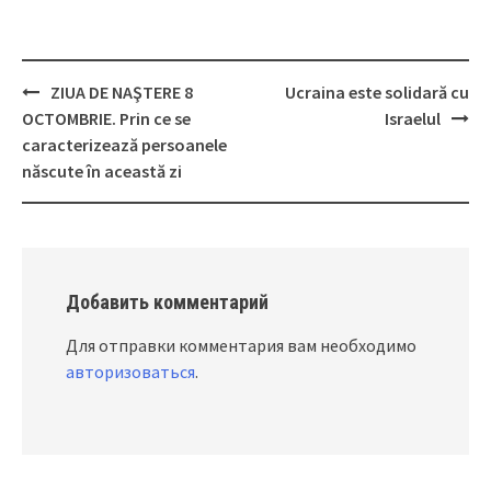
ZIUA DE NAŞTERE 8
Ucraina este solidară cu
Post
OCTOMBRIE. Prin ce se
Israelul
navigation
caracterizează persoanele
născute în această zi
Добавить комментарий
Для отправки комментария вам необходимо
авторизоваться
.