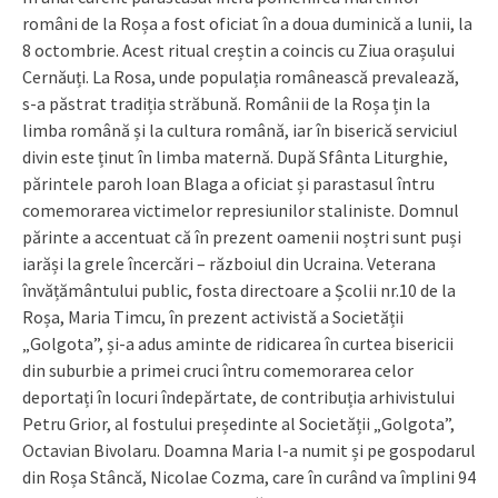
români de la Roșa a fost oficiat în a doua duminică a lunii, la
8 octombrie. Acest ritual creștin a coincis cu Ziua orașului
Cernăuți. La Rosa, unde populația românească prevalează,
s-a păstrat tradiția străbună. Românii de la Roșa țin la
limba română și la cultura română, iar în biserică serviciul
divin este ținut în limba maternă. După Sfânta Liturghie,
părintele paroh Ioan Blaga a oficiat și parastasul întru
comemorarea victimelor represiunilor staliniste. Domnul
părinte a accentuat că în prezent oamenii noștri sunt puși
iarăși la grele încercări – războiul din Ucraina. Veterana
învățământului public, fosta directoare a Școlii nr.10 de la
Roșa, Maria Timcu, în prezent activistă a Societății
„Golgota”, și-a adus aminte de ridicarea în curtea bisericii
din suburbie a primei cruci întru comemorarea celor
deportați în locuri îndepărtate, de contribuția arhivistului
Petru Grior, al fostului președinte al Societății „Golgota”,
Octavian Bivolaru. Doamna Maria l-a numit și pe gospodarul
din Roșa Stâncă, Nicolae Cozma, care în curând va împlini 94