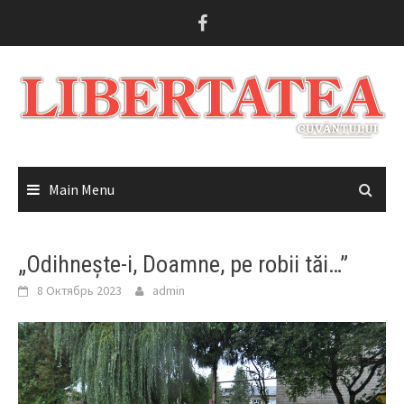
Skip
to
content
Main Menu
„Odihnește-i, Doamne, pe robii tăi…”
8 Октябрь 2023
admin