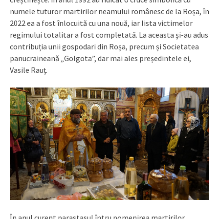
numele tuturor martirilor neamului românesc de la Roșa, în
2022 ea a fost înlocuită cu una nouă, iar lista victimelor
regimului totalitar a fost completată. La aceasta și-au adus
contribuția unii gospodari din Roșa, precum și Societatea
panucraineană „Golgota”, dar mai ales președintele ei,
Vasile Rauț.
În anul curent parastasul întru pomenirea martirilor