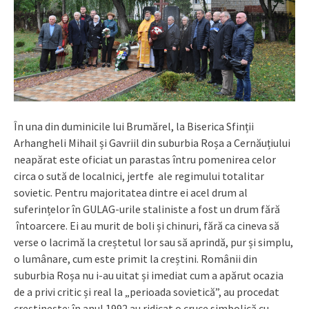
În una din duminicile lui Brumărel, la Biserica Sfinții
Arhangheli Mihail și Gavriil din suburbia Roșa a Cernăuțiului
neapărat este oficiat un parastas întru pomenirea celor
circa o sută de localnici, jertfe ale regimului totalitar
sovietic. Pentru majoritatea dintre ei acel drum al
suferințelor în GULAG-urile staliniste a fost un drum fără
întoarcere. Ei au murit de boli și chinuri, fără ca cineva să
verse o lacrimă la creștetul lor sau să aprindă, pur și simplu,
o lumânare, cum este primit la creștini. Românii din
suburbia Roșa nu i-au uitat și imediat cum a apărut ocazia
de a privi critic și real la „perioada sovietică”, au procedat
creștinește: în anul 1992 au ridicat o cruce simbolică cu