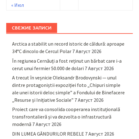
« Июл
СВЕЖИЕ ЗАПИСИ
Arctica a stabilit un record istoric de căldură: aproape
34°C dincolo de Cercul Polar
7 Август 2026
În regiunea Cernăuți a fost reținut un bărbat care i-a
cerut unui fermier 50.000 de dolari
7 Август 2026
A trecut în veșnicie Oleksandr Brodovynski — unul
dintre protagoniștii expoziției foto „Chipuri simple
ale unei istorii deloc simple” a Fondului de Binefacere
„Resurse și Inițiative Sociale”
7 Август 2026
Proiect care va consolida cooperarea instituțională
transfrontalieră și va dezvolta o infrastructură
modernă
7 Август 2026
DIN LUMEA GÂNDURILOR REBELE
7 Август 2026