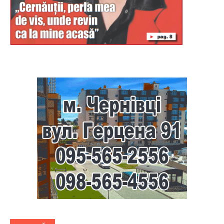
Буковина