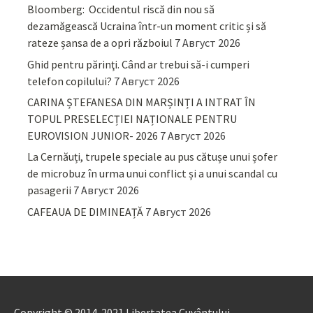
Bloomberg: Occidentul riscă din nou să
dezamăgească Ucraina într-un moment critic și să
rateze șansa de a opri războiul
7 Август 2026
Ghid pentru părinţi. Când ar trebui să-i cumperi
telefon copilului?
7 Август 2026
CARINA ȘTEFANESA DIN MARȘINȚI A INTRAT ÎN
TOPUL PRESELECȚIEI NAȚIONALE PENTRU
EUROVISION JUNIOR- 2026
7 Август 2026
La Cernăuți, trupele speciale au pus cătușe unui șofer
de microbuz în urma unui conflict și a unui scandal cu
pasagerii
7 Август 2026
CAFEAUA DE DIMINEAȚĂ
7 Август 2026
Copyright © 2014-2021 Libertatea Cuvântului