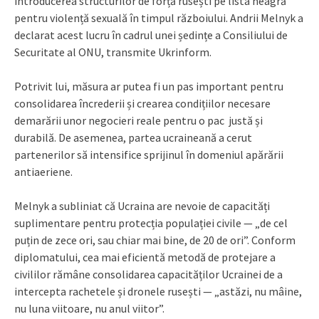
introducerea structurilor de forță rusești pe lista neagră
pentru violență sexuală în timpul războiului. Andrii Melnyk a
declarat acest lucru în cadrul unei ședințe a Consiliului de
Securitate al ONU, transmite Ukrinform.
Potrivit lui, măsura ar putea fi un pas important pentru
consolidarea încrederii și crearea condițiilor necesare
demarării unor negocieri reale pentru o pac justă și
durabilă. De asemenea, partea ucraineană a cerut
partenerilor să intensifice sprijinul în domeniul apărării
antiaeriene.
Melnyk a subliniat că Ucraina are nevoie de capacități
suplimentare pentru protecția populației civile — „de cel
puțin de zece ori, sau chiar mai bine, de 20 de ori”. Conform
diplomatului, cea mai eficientă metodă de protejare a
civililor rămâne consolidarea capacităților Ucrainei de a
intercepta rachetele și dronele rusești — „astăzi, nu mâine,
nu luna viitoare, nu anul viitor”.