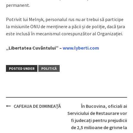
permanent.
Potrivit lui Melnyk, personalul rus nu ar trebui să participe
la misiunile ONU de menținere a păcii și de poliție, dacă țara
este inclusă în mecanismul corespunzător al Organizației.
„Libertatea Cuvântului” –
www.lyberti.com
POSTED UNDER
POLITICĂ
CAFEAUA DE DIMINEAȚĂ
În Bucovina, oficiali ai
Post
Serviciului de Restaurare vor
navigation
fi judecați pentru prejudicii
de 2,5 milioane de grivne la