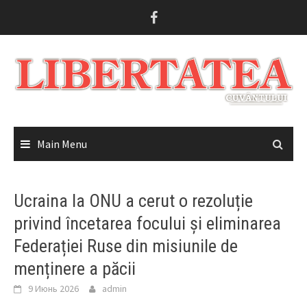
Skip
to
content
Main Menu
Ucraina la ONU a cerut o rezoluție
privind încetarea focului și eliminarea
Federației Ruse din misiunile de
menținere a păcii
9 Июнь 2026
admin