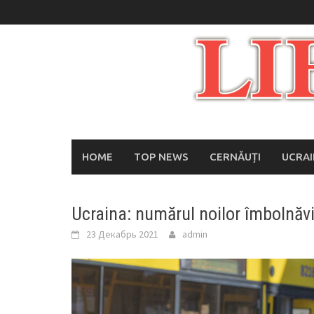
Skip
to
content
HOME
TOP NEWS
CERNĂUȚI
UCRA
Ucraina: numărul noilor îmbolnăvi
23 Декабрь 2021
admin