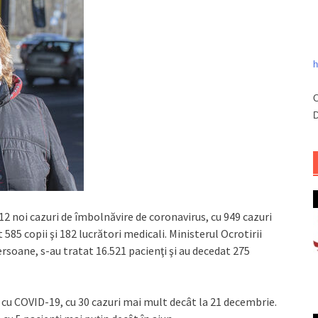
h
C
D
12 noi cazuri de îmbolnăvire de coronavirus, cu 949 cazuri
85 copii şi 182 lucrători medicali. Ministerul Ocrotirii
rsoane, s-au tratat 16.521 pacienţi şi au decedat 275
i cu COVID-19, cu 30 cazuri mai mult decât la 21 decembrie.