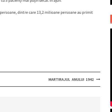
cu 5 pacienţi mai puţin decât în ajun.
 persoane, dintre care 13,2 milioane persoane au primit
MARTIRAJUL ANULUI 1942