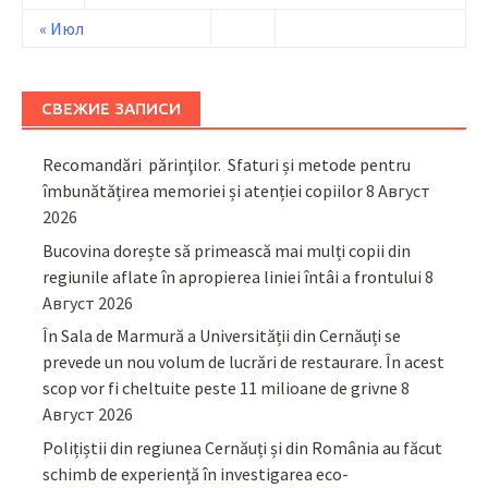
« Июл
СВЕЖИЕ ЗАПИСИ
Recomandări părinţilor. Sfaturi și metode pentru
îmbunătățirea memoriei și atenției copiilor
8 Август
2026
Bucovina dorește să primească mai mulți copii din
regiunile aflate în apropierea liniei întâi a frontului
8
Август 2026
În Sala de Marmură a Universității din Cernăuți se
prevede un nou volum de lucrări de restaurare. În acest
scop vor fi cheltuite peste 11 milioane de grivne
8
Август 2026
Polițiștii din regiunea Cernăuți și din România au făcut
schimb de experiență în investigarea eco-