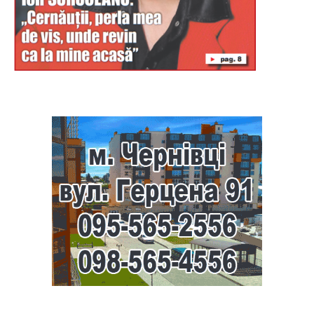
Буковина