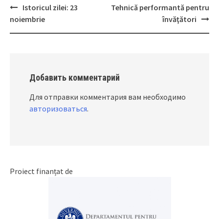
Istoricul zilei: 23
Tehnică performantă pentru
Post
noiembrie
învăţători
navigation
Добавить комментарий
Для отправки комментария вам необходимо
авторизоваться
.
Proiect finanțat de