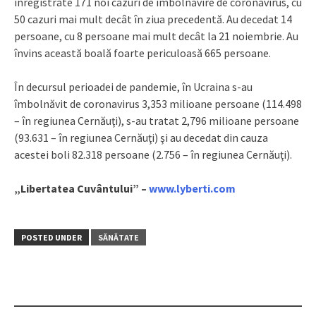
înregistrate 171 noi cazuri de îmbolnăvire de coronavirus, cu
50 cazuri mai mult decât în ziua precedentă. Au decedat 14
persoane, cu 8 persoane mai mult decât la 21 noiembrie. Au
învins această boală foarte periculoasă 665 persoane.
În decursul perioadei de pandemie, în Ucraina s-au
îmbolnăvit de coronavirus 3,353 milioane persoane (114.498
– în regiunea Cernăuţi), s-au tratat 2,796 milioane persoane
(93.631 – în regiunea Cernăuţi) şi au decedat din cauza
acestei boli 82.318 persoane (2.756 – în regiunea Cernăuţi).
„Libertatea Cuvântului” –
www.lyberti.com
POSTED UNDER
SĂNĂTATE