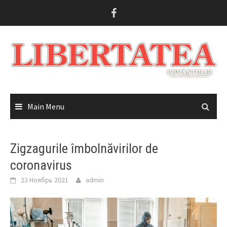
Skip
to
content
Main Menu
Zigzagurile îmbolnăvirilor de
coronavirus
23 Ноябрь 2021
admin