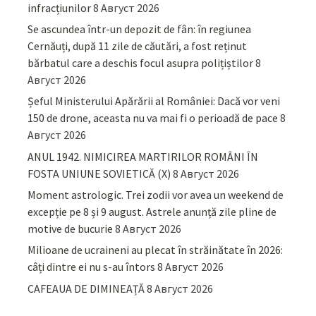
infracțiunilor
8 Август 2026
Se ascundea într-un depozit de fân: în regiunea
Cernăuți, după 11 zile de căutări, a fost reținut
bărbatul care a deschis focul asupra polițiștilor
8
Август 2026
Șeful Ministerului Apărării al României: Dacă vor veni
150 de drone, aceasta nu va mai fi o perioadă de pace
8
Август 2026
ANUL 1942. NIMICIREA MARTIRILOR ROMÂNI ÎN
FOSTA UNIUNE SOVIETICĂ (X)
8 Август 2026
Moment astrologic. Trei zodii vor avea un weekend de
excepție pe 8 și 9 august. Astrele anunță zile pline de
motive de bucurie
8 Август 2026
Milioane de ucraineni au plecat în străinătate în 2026:
câți dintre ei nu s-au întors
8 Август 2026
CAFEAUA DE DIMINEAȚĂ
8 Август 2026