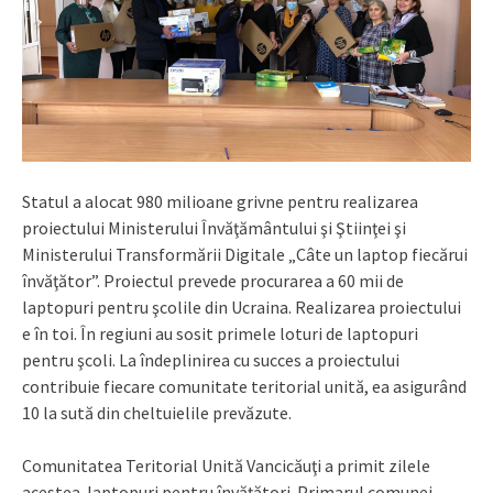
Statul a alocat 980 milioane grivne pentru realizarea
proiectului Ministerului Învăţământului şi Ştiinţei şi
Ministerului Transformării Digitale „Câte un laptop fiecărui
învăţător”. Proiectul prevede procurarea a 60 mii de
laptopuri pentru şcolile din Ucraina. Realizarea proiectului
e în toi. În regiuni au sosit primele loturi de laptopuri
pentru şcoli. La îndeplinirea cu succes a proiectului
contribuie fiecare comunitate teritorial unită, ea asigurând
10 la sută din cheltuielile prevăzute.
Comunitatea Teritorial Unită Vancicăuţi a primit zilele
acestea laptopuri pentru învăţători. Primarul comunei,