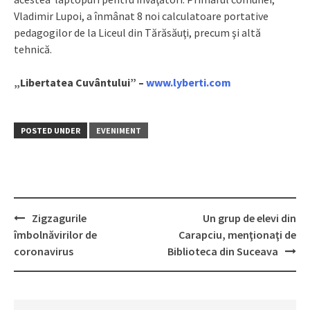
Vladimir Lupoi, a înmânat 8 noi calculatoare portative
pedagogilor de la Liceul din Tărăsăuţi, precum şi altă
tehnică.
„Libertatea Cuvântului” –
www.lyberti.com
POSTED UNDER
EVENIMENT
Zigzagurile
Un grup de elevi din
Post
îmbolnăvirilor de
Carapciu, menţionaţi de
navigation
coronavirus
Biblioteca din Suceava