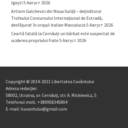
Igești
5 Август 2026
Artiom Galchevici din Noua Suliță – deținătorul
Trofeului Concursului Internațional de Estradă,
desfășurat în orașul italian Mascalucia
5 Август 2026
Ceartă fatală la Cernăuți: un bărbat este suspectat de
uciderea propriului frate
5 Август 2026
Copyright © 2014-2021 Libertatea Cuvântului
Adresa redacției:
58002, Ucraina, or. Cernăuți, str. A. Mickiewicz, 5
Telefonul mob.: +380958345804
E-mail: lcuvantului@gmail.com