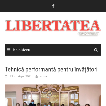
Skip
to
content
Main Menu
Tehnică performantă pentru învăţători
23 Ноябрь 2021
admin