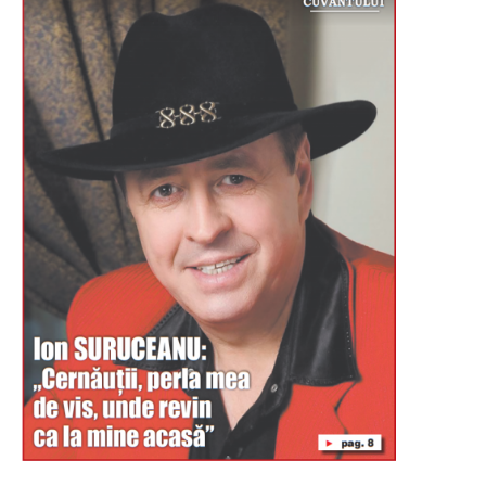
Буковина