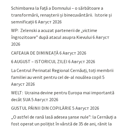
Schimbarea la Față a Domnului – o sărbătoare a
transformării, renașterii și binecuvântării. Istorie și
semnificații
6 Август 2026
WP: Zelenski a acuzat partenerii de „victime
îngrozitoare” după atacul asupra Kievului
6 Август
2026
CAFEAUA DE DIMINEAȚĂ
6 Август 2026
6 AUGUST – ISTORICUL ZILEI
6 Август 2026
La Centrul Perinatal Regional Cernăuți, toți membrii
familiei au venit pentru cel de-al nouălea copil
5
Август 2026
WELT: Ucraina devine pentru Europa mai importantă
decât SUA
5 Август 2026
GUSTUL PÂINII DIN COPILĂRIE
5 Август 2026
„O astfel de rană lasă adesea șanse nule”: la Cernăuți a
fost operat un polițist în vârstă de 35 de ani, rănit la