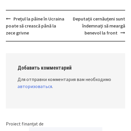
Preţul la pâine în Ucraina
Deputaţii cernăuţeni sunt
Post
poate să crească până la
îndemnaţi să meargă
navigation
zece grivne
benevol la front
Добавить комментарий
Для отправки комментария вам необходимо
авторизоваться
.
Proiect finanțat de