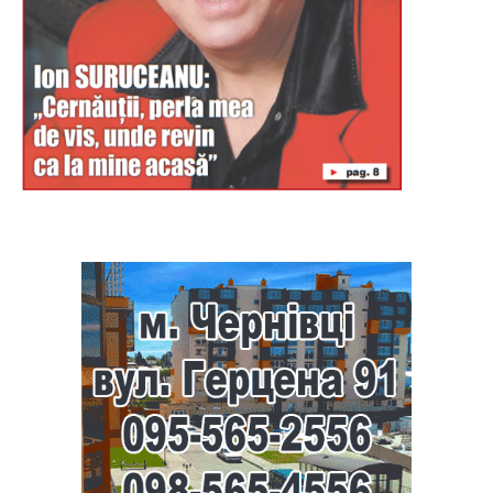
Буковина