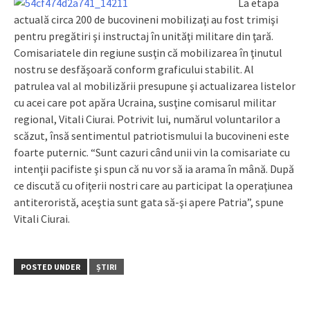
La etapa
actuală circa 200 de bucovineni mobilizaţi au fost trimişi
pentru pregătiri şi instructaj în unităţi militare din ţară.
Comisariatele din regiune susţin că mobilizarea în ţinutul
nostru se desfăşoară conform graficului stabilit. Al
patrulea val al mobilizării presupune şi actualizarea listelor
cu acei care pot apăra Ucraina, susţine comisarul militar
regional, Vitali Ciurai. Potrivit lui, numărul voluntarilor a
scăzut, însă sentimentul patriotismului la bucovineni este
foarte puternic. “Sunt cazuri când unii vin la comisariate cu
intenţii pacifiste şi spun că nu vor să ia arama în mână. După
ce discută cu ofiţerii nostri care au participat la operaţiunea
antiteroristă, aceştia sunt gata să-şi apere Patria”, spune
Vitali Ciurai.
POSTED UNDER
ȘTIRI