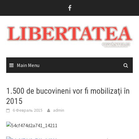
Skip
to
content
Main Menu
1.500 de bucovineni vor fi mobilizaţi în
2015
6 Февраль 2015
admin