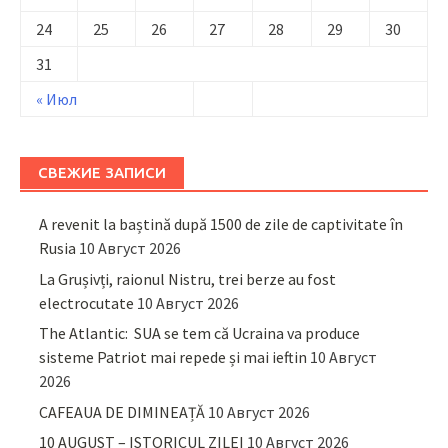
24
25
26
27
28
29
30
31
« Июл
СВЕЖИЕ ЗАПИСИ
A revenit la baștină după 1500 de zile de captivitate în
Rusia
10 Август 2026
La Grușivți, raionul Nistru, trei berze au fost
electrocutate
10 Август 2026
The Atlantic: SUA se tem că Ucraina va produce
sisteme Patriot mai repede și mai ieftin
10 Август
2026
CAFEAUA DE DIMINEAȚĂ
10 Август 2026
10 AUGUST – ISTORICUL ZILEI
10 Август 2026