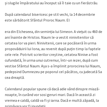
și slugile împăratului au început să îl taie cu un fierăstrău.
După calendarul bisericesc pe stil vechi, la 14 decembrie
este sărbătorit Sfântul Proroc Naum. El
era din Elcheseea, din seminția lui Simeon. A viețuit cu 460 de
ani înainte de Hristos. Naum le-a vestit ninivitenilor că
cetatea lor va pieri. Ninivitenii, care se pocăiseră în urma
propovăduirii lui Iona, au revenit după puțin timp la faptele
cele rele. Potrivit scrierilor creștine, cetatea Ninive a fost
cufundată, în urma unui cutremur, într-un iezer, după cum
vestise Sfântul Naum. Așa s-a împlinit prorocirea lui Naum,
pedepsind Dumnezeu pe poporul cel păcătos, cu judecată Sa
cea dreaptă.
Calendarul popular spune că dacă adie vând dinspre miază-
noapte, în curând vor sosi geruri mari. Dacă în această zi
vremea e caldă, caldă va fi și iarna. Dacă e multă zăpadă, la
primăvara vor fi inundații.