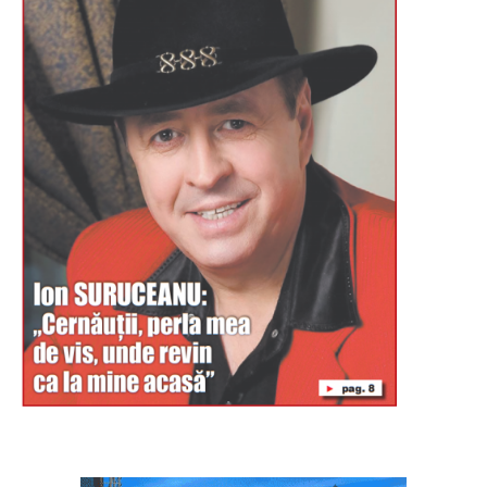
Буковина