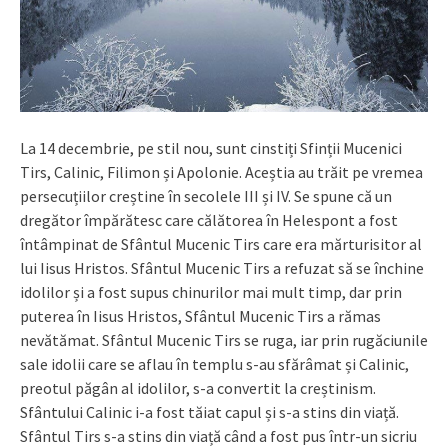
La 14 decembrie, pe stil nou, sunt cinstiți Sfinții Mucenici
Tirs, Calinic, Filimon și Apolonie. Aceștia au trăit pe vremea
persecuțiilor creștine în secolele III și IV. Se spune că un
dregător împărătesc care călătorea în Helespont a fost
întâmpinat de Sfântul Mucenic Tirs care era mărturisitor al
lui Iisus Hristos. Sfântul Mucenic Tirs a refuzat să se închine
idolilor și a fost supus chinurilor mai mult timp, dar prin
puterea în Iisus Hristos, Sfântul Mucenic Tirs a rămas
nevătămat. Sfântul Mucenic Tirs se ruga, iar prin rugăciunile
sale idolii care se aflau în templu s-au sfărâmat și Calinic,
preotul păgân al idolilor, s-a convertit la creștinism.
Sfântului Calinic i-a fost tăiat capul și s-a stins din viață.
Sfântul Tirs s-a stins din viață când a fost pus într-un sicriu