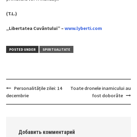
(T.L.)
„Libertatea Cuvântului” –
www.lyberti.com
POSTED UNDER
SPIRITUALITATE
Personalitățile zilei: 14
Toate dronele inamicului au
Post
decembrie
fost doborâte
navigation
Добавить комментарий