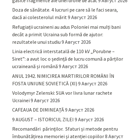
găsite fragmente ale unei drone de atac
9 Август 2026
Doza de sănătate. 4 lucruri pe care să le faci seara,
dacă ai colesterolul mărit
9 Август 2026
Refugiații ucraineni au adus Poloniei mai mulți bani
decât a primit Ucraina sub formă de ajutor:
rezultatele unui studiu
9 Август 2026
Linia electrică interstatală de 110 kV „Porubne –
Siret”: a avut loc o ședință de lucru comună a părților
ucraineană și română
9 Август 2026
ANUL 1942. NIMICIREA MARTIRILOR ROMÂNI ÎN
FOSTA UNIUNE SOVIETICĂ (XI)
9 Август 2026
Volodymyr Zelenski: SUA vor livra lunar rachete
Ucrainei
9 Август 2026
CAFEAUA DE DIMINEAȚĂ
9 Август 2026
9 AUGUST – ISTORICUL ZILEI
9 Август 2026
Recomandări părinţilor. Sfaturi și metode pentru
îmbunătățirea memoriei și atenției copiilor
8 Август