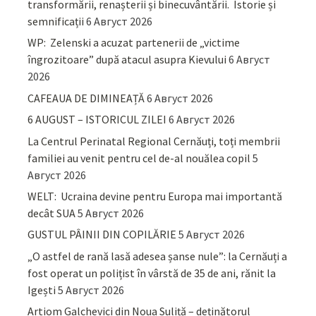
transformării, renașterii și binecuvântării. Istorie și
semnificații
6 Август 2026
WP: Zelenski a acuzat partenerii de „victime
îngrozitoare” după atacul asupra Kievului
6 Август
2026
CAFEAUA DE DIMINEAȚĂ
6 Август 2026
6 AUGUST – ISTORICUL ZILEI
6 Август 2026
La Centrul Perinatal Regional Cernăuți, toți membrii
familiei au venit pentru cel de-al nouălea copil
5
Август 2026
WELT: Ucraina devine pentru Europa mai importantă
decât SUA
5 Август 2026
GUSTUL PÂINII DIN COPILĂRIE
5 Август 2026
„O astfel de rană lasă adesea șanse nule”: la Cernăuți a
fost operat un polițist în vârstă de 35 de ani, rănit la
Igești
5 Август 2026
Artiom Galchevici din Noua Suliță – deținătorul