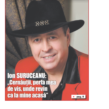
Буковина