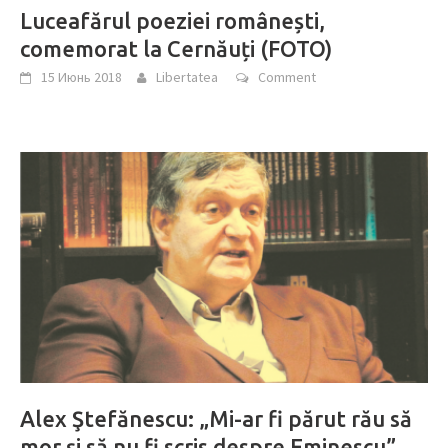
Luceafărul poeziei românești,
comemorat la Cernăuți (FOTO)
15 Июнь 2018
Libertatea
Comment
Alex Ştefănescu: „Mi-ar fi părut rău să
mor şi să nu fi scris despre Eminescu”