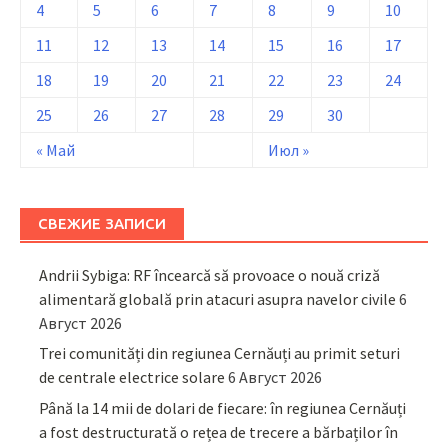
4
5
6
7
8
9
10
11
12
13
14
15
16
17
18
19
20
21
22
23
24
25
26
27
28
29
30
« Май
Июл »
СВЕЖИЕ ЗАПИСИ
Andrii Sybiga: RF încearcă să provoace o nouă criză
alimentară globală prin atacuri asupra navelor civile
6
Август 2026
Trei comunități din regiunea Cernăuți au primit seturi
de centrale electrice solare
6 Август 2026
Până la 14 mii de dolari de fiecare: în regiunea Cernăuți
a fost destructurată o rețea de trecere a bărbaților în