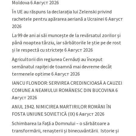
Moldova
6 Август 2026
În UE au răspuns la declarația lui Zelenski privind
rachetele pentru apărarea aeriană a Ucrainei
6 Август
2026
La 99 de ani ai săi muncește de la revărsatul zorilor și
până noaptea târziu, iar sărbătorile le știe pe de rost
și le respectă cu strictețe
6 Август 2026
Agricultorii din regiunea Cernăuți au început
semănatul rapiței de toamnă mai devreme decât
termenele optime
6 Август 2026
IANCU FLONDOR: SERVIREA CREDINCIOASĂ A CAUZEI
COMUNE A NEAMULUI ROMÂNESC DIN BUCOVINA
6
Август 2026
ANUL 1942. NIMICIREA MARTIRILOR ROMÂNI ÎN
FOSTA UNIUNE SOVIETICĂ (IX)
6 Август 2026
Schimbarea la Față a Domnului – o sărbătoare a
transformării, renașterii și binecuvântării. Istorie și