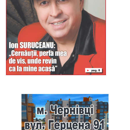
Буковина