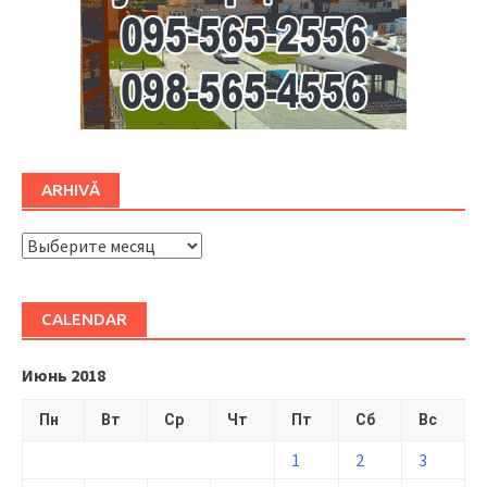
ARHIVĂ
ARHIVĂ
CALENDAR
Июнь 2018
Пн
Вт
Ср
Чт
Пт
Сб
Вс
1
2
3