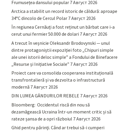
Frumusețea dansului popular
7 Август 2026
Arctica a stabilit un record istoric de căldură: aproape
34°C dincolo de Cercul Polar
7 Август 2026
În regiunea Cernăuți a fost reținut un bărbat care i-a
cerut unui fermier 50.000 de dolari
7 Август 2026
A trecut în veșnicie Oleksandr Brodovynski — unul
dintre protagoniștii expoziției foto „Chipuri simple
ale unei istorii deloc simple” a Fondului de Binefacere
„Resurse și Inițiative Sociale”
7 Август 2026
Proiect care va consolida cooperarea instituțională
transfrontalieră și va dezvolta o infrastructură
modernă
7 Август 2026
DIN LUMEA GÂNDURILOR REBELE
7 Август 2026
Bloomberg: Occidentul riscă din nou să
dezamăgească Ucraina într-un moment critic și să
rateze șansa de a opri războiul
7 Август 2026
Ghid pentru părinţi. Când ar trebui să-i cumperi