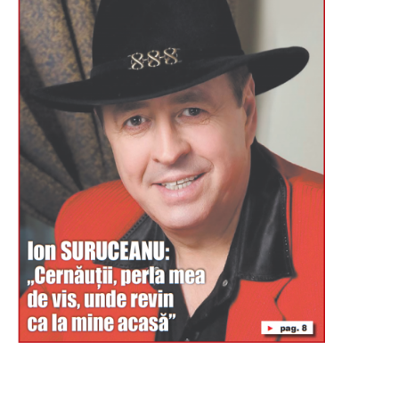
Буковина